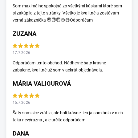
Som maximálne spokojná zo všetkými kúskami ktoré som
si zakúpila z tejto stránky. Všetko je kvalitné a zostávam
verná zákazníčka 😇😇😇😊😊Odporúčam
ZUZANA
17.7.2026
Odporúčam tento obchod. Nádherné šaty krásne
zabalené, kvalitné už som viackrát objednávala.
MÁRIA VALIGUROVÁ
15.7.2026
Šaty som síce vrátila, ale boli krásne, len ja som bola v nich
taka nevýrazná , ale určite odporúčam
DANA