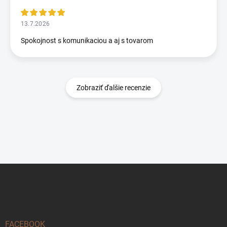
13.7.2026
Spokojnost s komunikaciou a aj s tovarom
Zobraziť ďalšie recenzie
Z
á
p
ä
t
i
FACEBOOK