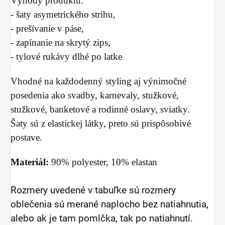
Výhody produktu:
- šaty asymetrického strihu,
- prešívanie v páse,
- zapínanie na skrytý zips,
- tylové rukávy dlhé po latke
Vhodné na každodenný styling aj výnimočné
posedenia ako svadby, karnevaly, stužkové,
stužkové, banketové a rodinné oslavy, sviatky.
Šaty sú z elastickej látky, preto sú prispôsobivé
postave.
Materiál:
90% polyester, 10% elastan
Rozmery uvedené v tabuľke sú rozmery
oblečenia sú merané naplocho bez natiahnutia,
alebo ak je tam pomlčka, tak po natiahnutí.