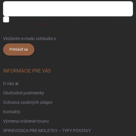
Súhlasím s
obchodnými podmienkami
a
podmienkami ochrany
osobných údajov.
Vložením e-mailu súhlasíte s
podmienkami ochrany osobných údajov
Prihlásiť sa
INFORMÁCIE PRE VÁS
O nás 🎀
Obchodné podmienky
Ochrana osobných údajov
Kontakty
Výmena/vrátenie tovaru
SPRIEVODCA PRE MOLETKY – TYPY POSTAVY