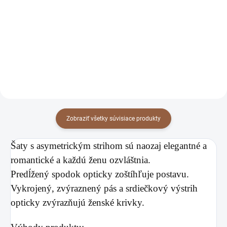
rukávmi a dekoltom
rukávmi a dekoltom
68 €
68 €
Violetta kráľovské modré
Violetta zelené
55,28 € bez DPH
55,28 € bez DPH
Detail
Detail
Zobraziť všetky súvisiace produkty
Šaty s asymetrickým strihom sú naozaj elegantné a
romantické a každú ženu ozvláštnia.
Predĺžený spodok opticky zoštíhľuje postavu.
Vykrojený, zvýraznený pás a srdiečkový výstrih
opticky zvýrazňujú ženské krivky.