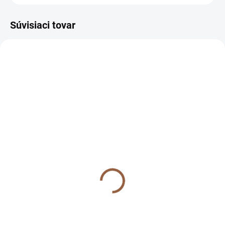
Súvisiaci tovar
SKLADOM (7-10 PRAC. DNÍ)
SKLADOM (7-10 PRAC. DNÍ)
Krátke asymetrické
Krátke asymetrické
spoločenské šaty pre
spoločenské šaty pre
moletky s priesvitnými
moletky s priesvitnými