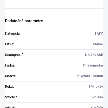
Dodatočné parametre
Kategória
:
ŠATY
Dĺžka
:
Krátke
Dostupnosť
:
NA SKLADE
Farba
:
Tmavomodrá
Materiál
:
Polyester, Elastan
Rukáv
:
3/4 rukáv
Výrobca
:
Poľsko
Výstrih
:
Okrúhly