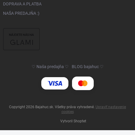
DOPRAVA A PLATBA
NAŠA PREDAJŇA :)
♡ Naša predajňa ♡
BLOG bajahuc ♡
Copyright 2026
Bajahuc.sk
. Všetky práva vyhradené.
Upraviť nastavenie
cookies
Vytvoril Shoptet