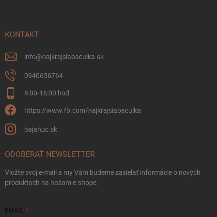
e
KONTAKT
info
@
najkrajsiabaculka.sk
0940656764
8:00-16:00 hod
https://www.fb.com/najkrajsiabaculka
bajahuc.sk
ODOBERAŤ NEWSLETTER
Vložte svoj e-mail a my Vám budeme zasielať informácie o nových
produktoch na našom e-shope.
EMAIL