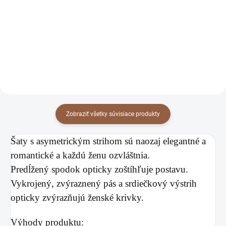
68 €
68 €
Violetta tmavomodré
Violetta zelené
55,28 € bez DPH
55,28 € bez DPH
Detail
Detail
Zobraziť všetky súvisiace produkty
Šaty s asymetrickým strihom sú naozaj elegantné a
romantické a každú ženu ozvláštnia.
Predĺžený spodok opticky zoštíhľuje postavu.
Vykrojený, zvýraznený pás a srdiečkový výstrih
opticky zvýrazňujú ženské krivky.
Výhody produktu: