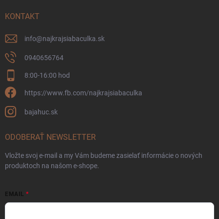
KONTAKT
info
@
najkrajsiabaculka.sk
0940656764
8:00-16:00 hod
https://www.fb.com/najkrajsiabaculka
bajahuc.sk
ODOBERAŤ NEWSLETTER
Vložte svoj e-mail a my Vám budeme zasielať informácie o nových
produktoch na našom e-shope.
EMAIL