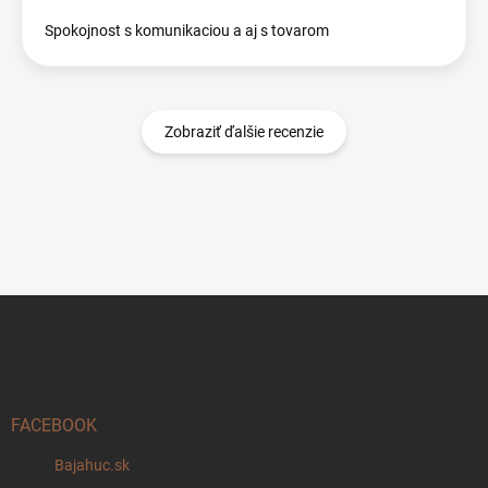
Spokojnost s komunikaciou a aj s tovarom
Zobraziť ďalšie recenzie
Z
á
p
ä
t
i
FACEBOOK
e
Bajahuc.sk