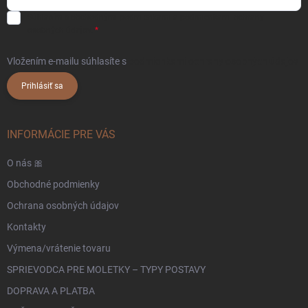
Súhlasím s
obchodnými podmienkami
a
podmienkami ochrany
osobných údajov.
Vložením e-mailu súhlasíte s
podmienkami ochrany osobných údajov
Prihlásiť sa
INFORMÁCIE PRE VÁS
O nás 🎀
Obchodné podmienky
Ochrana osobných údajov
Kontakty
Výmena/vrátenie tovaru
SPRIEVODCA PRE MOLETKY – TYPY POSTAVY
DOPRAVA A PLATBA