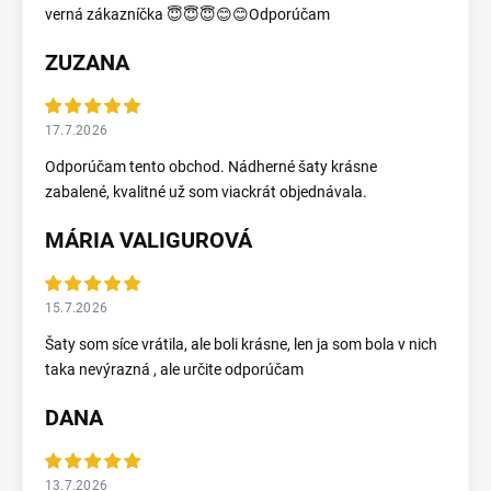
verná zákazníčka 😇😇😇😊😊Odporúčam
ZUZANA
17.7.2026
Odporúčam tento obchod. Nádherné šaty krásne
zabalené, kvalitné už som viackrát objednávala.
MÁRIA VALIGUROVÁ
15.7.2026
Šaty som síce vrátila, ale boli krásne, len ja som bola v nich
taka nevýrazná , ale určite odporúčam
DANA
13.7.2026