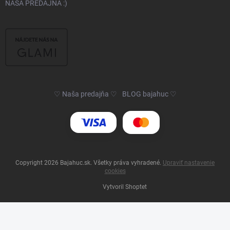
NAŠA PREDAJŇA :)
♡ Naša predajňa ♡
BLOG bajahuc ♡
Copyright 2026
Bajahuc.sk
. Všetky práva vyhradené.
Upraviť nastavenie
cookies
Vytvoril Shoptet