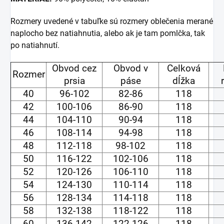
Rozmery uvedené v tabuľke sú rozmery oblečenia merané
naplocho bez natiahnutia, alebo ak je tam pomlčka, tak
po natiahnutí.
Obvod cez
Obvod v
Celková
Rozmer
prsia
páse
dĺžka
40
96-102
82-86
118
42
100-106
86-90
118
44
104-110
90-94
118
46
108-114
94-98
118
48
112-118
98-102
118
50
116-122
102-106
118
52
120-126
106-110
118
54
124-130
110-114
118
56
128-134
114-118
118
58
132-138
118-122
118
60
136-142
122-126
118