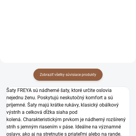
čierne
tmavomodré
59 €
59 €
47,97 € bez DPH
47,97 € bez DPH
Detail
Detail
Zobraziť všetky súvisiace produkty
Šaty FREYA sú nádherné šaty, ktoré určite oslovia
nejednu ženu. Poskytujú neskutočný komfort a sú
príjemné. Šaty majú krátke rukávy, klasický obálkový
výstrih a celková dĺžka siaha pod
kolená. Charakteristickým prvkom je nádherný rozšírený
strih s jemným riasením v páse. Ideálne na významné
oslavy, ako aj na stretnutie s priateľmi alebo na rande.