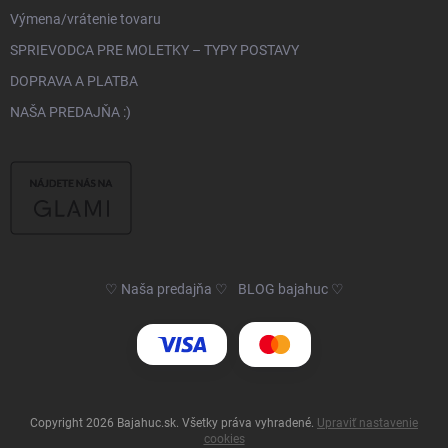
Výmena/vrátenie tovaru
SPRIEVODCA PRE MOLETKY – TYPY POSTAVY
DOPRAVA A PLATBA
NAŠA PREDAJŇA :)
♡ Naša predajňa ♡
BLOG bajahuc ♡
Copyright 2026
Bajahuc.sk
. Všetky práva vyhradené.
Upraviť nastavenie
cookies