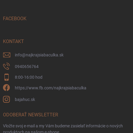
ä
t
i
FACEBOOK
e
KONTAKT
info
@
najkrajsiabaculka.sk
0940656764
8:00-16:00 hod
https://www.fb.com/najkrajsiabaculka
bajahuc.sk
ODOBERAŤ NEWSLETTER
Vložte svoj e-mail a my Vám budeme zasielať informácie o nových
produktoch na našom e-shope.