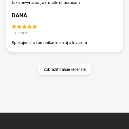
taka nevýrazná , ale určite odporúčam
DANA
13.7.2026
Spokojnost s komunikaciou a aj s tovarom
Zobraziť ďalšie recenzie
Z
á
p