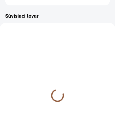
Súvisiaci tovar
NA SKLADE
NA SKLADE
NA SKLADE Midi
NA SKLADE Midi
pohodlné spoločenské
pohodlné spoločenské
šaty pre moletky Freya
šaty pre moletky Freya