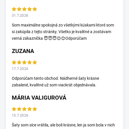
31.7.2026
Som maximálne spokojná zo všetkými kúskami ktoré som
si zakúpila z tejto stránky. Všetko je kvalitné a zostávam
verná zákazníčka 😇😇😇😊😊Odporúčam
ZUZANA
17.7.2026
Odporúčam tento obchod. Nádherné šaty krásne
zabalené, kvalitné už som viackrát objednávala.
MÁRIA VALIGUROVÁ
15.7.2026
Šaty som síce vrátila, ale boli krásne, len ja som bola v nich