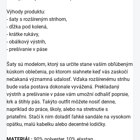
Výhody produktu:
- šaty s rozšíreným strihom,
- dĺžka pod kolená,
- krátke rukávy,
- obálkový výstrih,
- prešívanie v páse
Šaty sú modelom, ktorý sa určite stane vaším obľúbeným
kúskom oblečenia, po ktorom siahnete keď vás zaskočí
nečakaná významná udalosť. Vďaka rozšírenému strihu
bude vaša postava dokonale vyvážená. Prekladaný
výstrih a prešívanie v páse vám umožní odhaliť poprsie,
krk a štíhly pás. Takýto outfit môžete nosiť denne,
napríklad do práce, školy, alebo na stretnutie s
priateľmi. Stačí k nim doladiť ľahké sandále na vysokom
opätku, malú kabelku alebo decentné lodičky.
MATERIÁL:
90% polyester, 10% elastan