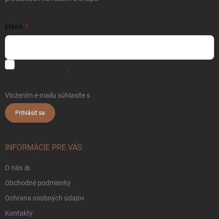
EMAIL
Súhlasím s
obchodnými podmienkami
a
podmienkami ochrany
osobných údajov.
Vložením e-mailu súhlasíte s
podmienkami ochrany osobných údajov
Prihlásiť sa
INFORMÁCIE PRE VÁS
O nás 🎀
Obchodné podmienky
Ochrana osobných údajov
Kontakty