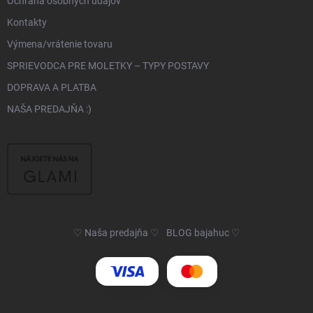
Ochrana osobných údajov
Kontakty
Výmena/vrátenie tovaru
SPRIEVODCA PRE MOLETKY – TYPY POSTAVY
DOPRAVA A PLATBA
NAŠA PREDAJŇA :)
♡ Naša predajňa ♡
BLOG bajahuc ♡