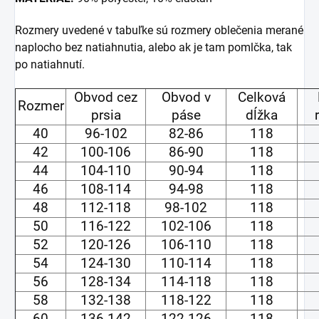
Rozmery uvedené v tabuľke sú rozmery oblečenia merané
naplocho bez natiahnutia, alebo ak je tam pomlčka, tak
po natiahnutí.
Obvod cez
Obvod v
Celková
Rozmer
prsia
páse
dĺžka
40
96-102
82-86
118
42
100-106
86-90
118
44
104-110
90-94
118
46
108-114
94-98
118
48
112-118
98-102
118
50
116-122
102-106
118
52
120-126
106-110
118
54
124-130
110-114
118
56
128-134
114-118
118
58
132-138
118-122
118
60
136-142
122-126
118