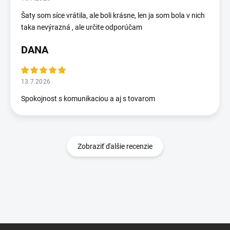
Šaty som síce vrátila, ale boli krásne, len ja som bola v nich
taka nevýrazná , ale určite odporúčam
DANA
13.7.2026
Spokojnost s komunikaciou a aj s tovarom
Zobraziť ďalšie recenzie
Z