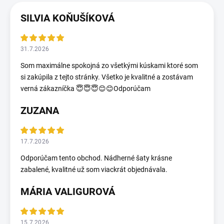
SILVIA KOŇUŠÍKOVÁ
31.7.2026
Som maximálne spokojná zo všetkými kúskami ktoré som
si zakúpila z tejto stránky. Všetko je kvalitné a zostávam
verná zákazníčka 😇😇😇😊😊Odporúčam
ZUZANA
17.7.2026
Odporúčam tento obchod. Nádherné šaty krásne
zabalené, kvalitné už som viackrát objednávala.
MÁRIA VALIGUROVÁ
15.7.2026