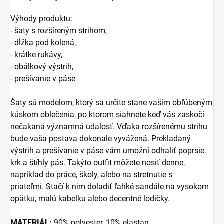
Výhody produktu:
- šaty s rozšíreným strihom,
- dĺžka pod kolená,
- krátke rukávy,
- obálkový výstrih,
- prešívanie v páse
Šaty sú modelom, ktorý sa určite stane vaším obľúbeným
kúskom oblečenia, po ktorom siahnete keď vás zaskočí
nečakaná významná udalosť. Vďaka rozšírenému strihu
bude vaša postava dokonale vyvážená. Prekladaný
výstrih a prešívanie v páse vám umožní odhaliť poprsie,
krk a štíhly pás. Takýto outfit môžete nosiť denne,
napríklad do práce, školy, alebo na stretnutie s
priateľmi. Stačí k nim doladiť ľahké sandále na vysokom
opätku, malú kabelku alebo decentné lodičky.
MATERIÁL:
90% polyester, 10% elastan