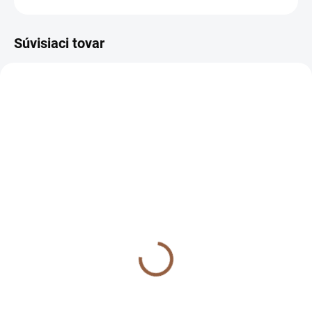
Súvisiaci tovar
NA SKLADE
NA SKLADE
NA SKLADE Midi
NA SKLADE Midi
pohodlné spoločenské
pohodlné spoločenské
šaty pre moletky Freya
šaty pre moletky Freya