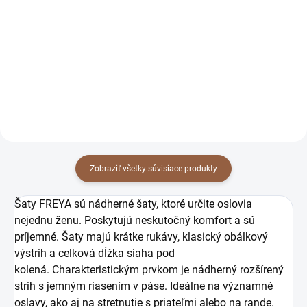
čierne
kráľovské modré
59 €
59 €
47,97 € bez DPH
47,97 € bez DPH
Detail
Detail
Zobraziť všetky súvisiace produkty
Šaty FREYA sú nádherné šaty, ktoré určite oslovia
nejednu ženu. Poskytujú neskutočný komfort a sú
príjemné. Šaty majú krátke rukávy, klasický obálkový
výstrih a celková dĺžka siaha pod
kolená. Charakteristickým prvkom je nádherný rozšírený
strih s jemným riasením v páse. Ideálne na významné
oslavy, ako aj na stretnutie s priateľmi alebo na rande.