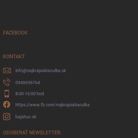
á
p
ä
t
i
FACEBOOK
e
KONTAKT
info
@
najkrajsiabaculka.sk
0940656764
8:00-16:00 hod
https://www.fb.com/najkrajsiabaculka
bajahuc.sk
ODOBERAŤ NEWSLETTER