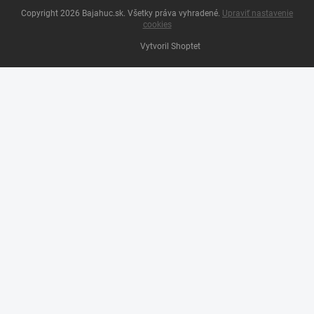
Copyright 2026
Bajahuc.sk
. Všetky práva vyhradené.
Upraviť nastavenie
cookies
Vytvoril Shoptet