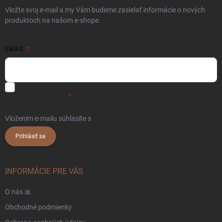
Vložte svoj e-mail a my Vám budeme zasielať informácie o nových
produktoch na našom e-shope.
EMAIL
Súhlasím s
obchodnými podmienkami
a
podmienkami ochrany
osobných údajov.
Vložením e-mailu súhlasíte s
podmienkami ochrany osobných údajov
Prihlásiť sa
INFORMÁCIE PRE VÁS
O nás 🎀
Obchodné podmienky