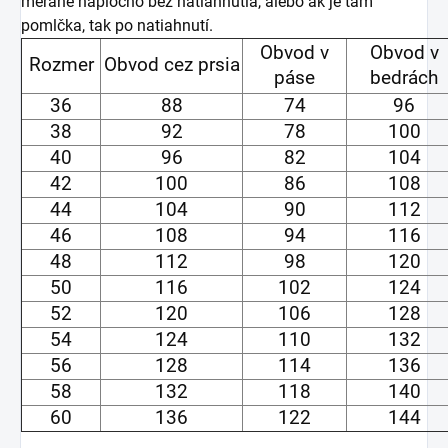
merané naplocho bez natiahnutia, alebo ak je tam
pomlčka, tak po natiahnutí.
Obvod v
Obvod v
Rozmer
Obvod cez prsia
páse
bedrách
36
88
74
96
38
92
78
100
40
96
82
104
42
100
86
108
44
104
90
112
46
108
94
116
48
112
98
120
50
116
102
124
52
120
106
128
54
124
110
132
56
128
114
136
58
132
118
140
60
136
122
144