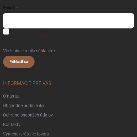
EMAIL
Súhlasím s
obchodnými podmienkami
a
podmienkami ochrany
osobných údajov.
Vložením e-mailu súhlasíte s
podmienkami ochrany osobných údajov
Prihlásiť sa
INFORMÁCIE PRE VÁS
O nás 🎀
Obchodné podmienky
Ochrana osobných údajov
Kontakty
Výmena/vrátenie tovaru