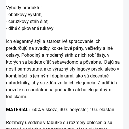
Výhody produktu:
- obálkový výstrih,
- ceruzkový strih šiat,
- dlhé čipkované rukávy
Ich elegantný štýl a starostlivé spracovanie ich
predurčujú na svadby, kokteilové párty, večierky a iné
oslavy. Pohodlný a moderný strih z nich robí šaty, v
ktorých sa budete cítiť sebavedomo a pôvabne. Dajú sa
nosiť samostatne, ako výrazný stylingový prvok, alebo v
kombinácii s jemnými doplnkami, ako sú decentné
náhrdelníky, aby sa zdôraznila ich elegancia. Zladiť ich
môžete so sandálmi na podpätku alebo elegantnými
lodičkami.
MATERIÁL:
60% viskóza, 30% polyester, 10% elastan
Rozmery uvedené v tabuľke sú rozmery oblečenia sú