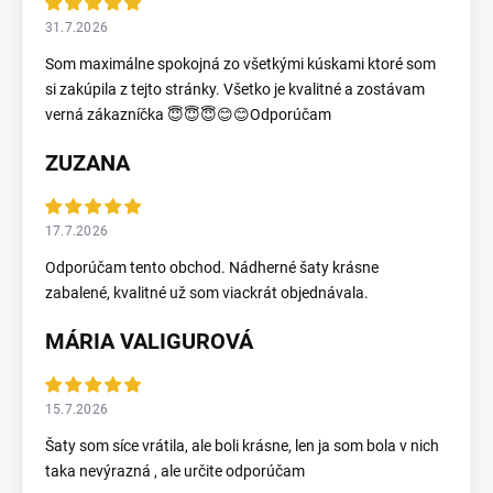
31.7.2026
Som maximálne spokojná zo všetkými kúskami ktoré som
si zakúpila z tejto stránky. Všetko je kvalitné a zostávam
verná zákazníčka 😇😇😇😊😊Odporúčam
ZUZANA
17.7.2026
Odporúčam tento obchod. Nádherné šaty krásne
zabalené, kvalitné už som viackrát objednávala.
MÁRIA VALIGUROVÁ
15.7.2026
Šaty som síce vrátila, ale boli krásne, len ja som bola v nich
taka nevýrazná , ale určite odporúčam