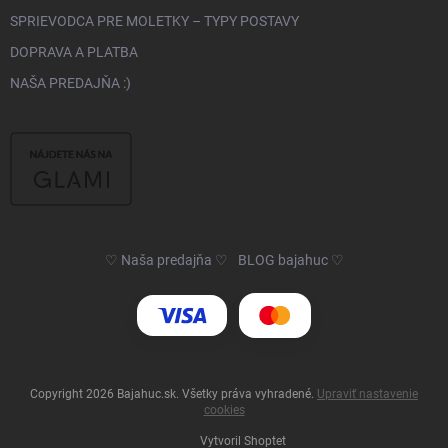
SPRIEVODCA PRE MOLETKY – TYPY POSTAVY
DOPRAVA A PLATBA
NAŠA PREDAJŇA :)
♡ Naša predajňa ♡
BLOG bajahuc ♡
Copyright 2026
Bajahuc.sk
. Všetky práva vyhradené.
Upraviť nastavenie
cookies
Vytvoril Shoptet