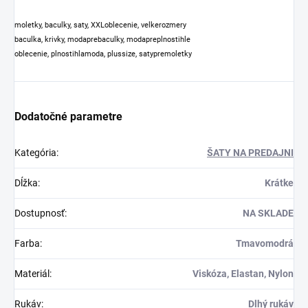
moletky, baculky, saty, XXLoblecenie, velkerozmery
baculka, krivky, modaprebaculky, modapreplnostihle
oblecenie, plnostihlamoda, plussize, satypremoletky
Dodatočné parametre
Kategória
:
ŠATY NA PREDAJNI
Dĺžka
:
Krátke
Dostupnosť
:
NA SKLADE
Farba
:
Tmavomodrá
Materiál
:
Viskóza, Elastan, Nylon
Rukáv
:
Dlhý rukáv