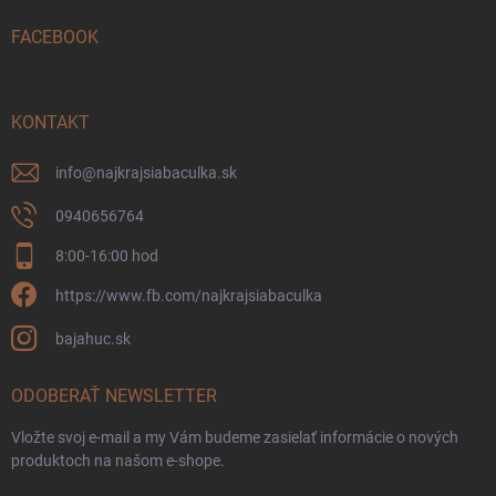
t
i
FACEBOOK
e
KONTAKT
info
@
najkrajsiabaculka.sk
0940656764
8:00-16:00 hod
https://www.fb.com/najkrajsiabaculka
bajahuc.sk
ODOBERAŤ NEWSLETTER
Vložte svoj e-mail a my Vám budeme zasielať informácie o nových
produktoch na našom e-shope.