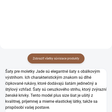
moletky Jade biele
moletky Jade červené
67 €
67 €
54,47 € bez DPH
54,47 € bez DPH
Detail
Detail
Zobraziť všetky súvisiace produkty
Šaty pre moletky Jade sú elegantné šaty s obálkovým
výstrihom. Ich charakteristickým znakom sú dlhé
čipkované rukávy, ktoré dodávajú šatám jedinečný a
štýlový vzhľad. Šaty sú ceruzkového strihu, ktorý zvýrazní
ženské krivky. Tento model plus size šiat je ušitý z
kvalitnej, príjemnej a mierne elastickej látky, takže sa
prispôsobí vašej postave.