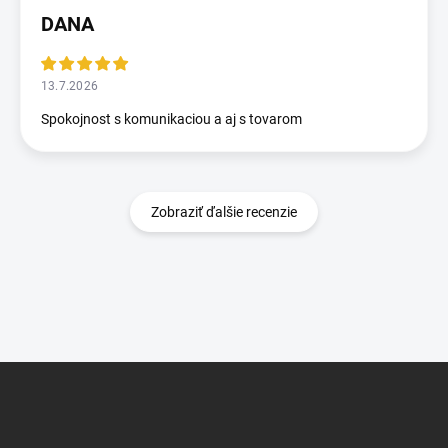
DANA
13.7.2026
Spokojnost s komunikaciou a aj s tovarom
Zobraziť ďalšie recenzie
Z
á
p
ä