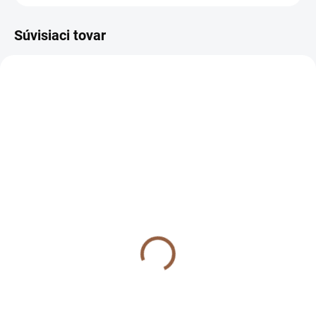
Súvisiaci tovar
NOVINKA
NOVINKA
SVADOBNÁ KOLEKCIA
SKLADOM (7-10 PRAC. DNÍ)
SKLADOM (7-10 PRAC. DNÍ)
Krátke spoločenské šaty
Krátke spoločenské šaty
s obálkovým výstrihom a
s obálkovým výstrihom a
dlhým rukávom pre
dlhým rukávom pre