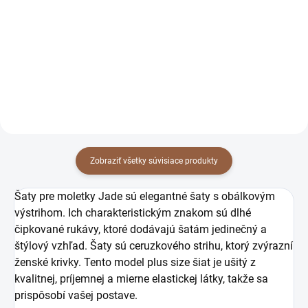
moletky Jade biele
moletky Jade červené
67 €
67 €
54,47 € bez DPH
54,47 € bez DPH
Detail
Detail
Zobraziť všetky súvisiace produkty
Šaty pre moletky Jade sú elegantné šaty s obálkovým
výstrihom. Ich charakteristickým znakom sú dlhé
čipkované rukávy, ktoré dodávajú šatám jedinečný a
štýlový vzhľad. Šaty sú ceruzkového strihu, ktorý zvýrazní
ženské krivky. Tento model plus size šiat je ušitý z
kvalitnej, príjemnej a mierne elastickej látky, takže sa
prispôsobí vašej postave.