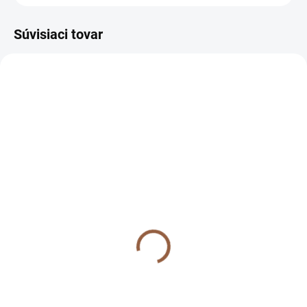
Súvisiaci tovar
NOVINKA
NOVINKA
SVADOBNÁ KOLEKCIA
SKLADOM (7-10 PRAC. DNÍ)
SKLADOM (7-10 PRAC. DNÍ)
Krátke spoločenské šaty
Krátke spoločenské šaty
s obálkovým výstrihom a
s obálkovým výstrihom a
dlhým rukávom pre
dlhým rukávom pre