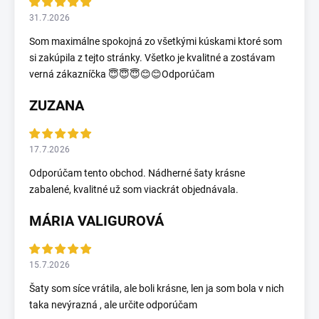
31.7.2026
Som maximálne spokojná zo všetkými kúskami ktoré som
si zakúpila z tejto stránky. Všetko je kvalitné a zostávam
verná zákazníčka 😇😇😇😊😊Odporúčam
ZUZANA
17.7.2026
Odporúčam tento obchod. Nádherné šaty krásne
zabalené, kvalitné už som viackrát objednávala.
MÁRIA VALIGUROVÁ
15.7.2026
Šaty som síce vrátila, ale boli krásne, len ja som bola v nich
taka nevýrazná , ale určite odporúčam