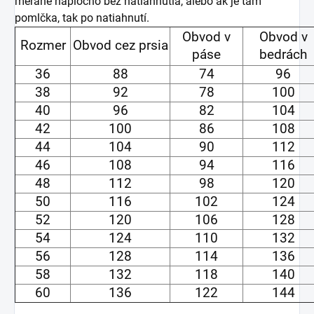
merané naplocho bez natiahnutia, alebo ak je tam
pomlčka, tak po natiahnutí.
Obvod v
Obvod v
Rozmer
Obvod cez prsia
páse
bedrách
36
88
74
96
38
92
78
100
40
96
82
104
42
100
86
108
44
104
90
112
46
108
94
116
48
112
98
120
50
116
102
124
52
120
106
128
54
124
110
132
56
128
114
136
58
132
118
140
60
136
122
144