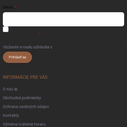
EMAIL
Súhlasím s
obchodnými podmienkami
a
podmienkami ochrany
osobných údajov.
Vložením e-mailu súhlasíte s
podmienkami ochrany osobných údajov
Prihlásiť sa
INFORMÁCIE PRE VÁS
O nás 🎀
Obchodné podmienky
Ochrana osobných údajov
Kontakty
Výmena/vrátenie tovaru