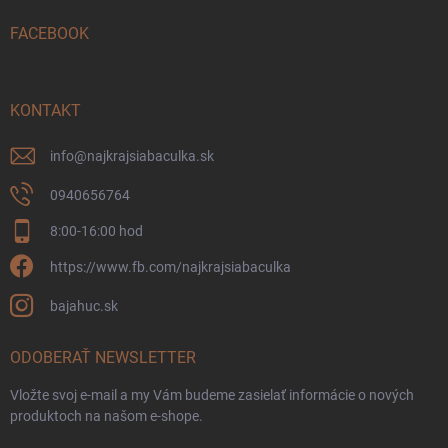
t
i
FACEBOOK
e
KONTAKT
info
@
najkrajsiabaculka.sk
0940656764
8:00-16:00 hod
https://www.fb.com/najkrajsiabaculka
bajahuc.sk
ODOBERAŤ NEWSLETTER
Vložte svoj e-mail a my Vám budeme zasielať informácie o nových
produktoch na našom e-shope.