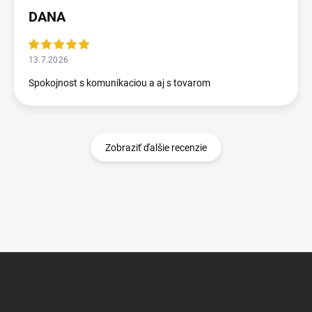
DANA
13.7.2026
Spokojnost s komunikaciou a aj s tovarom
Zobraziť ďalšie recenzie
Z
á
p
ä