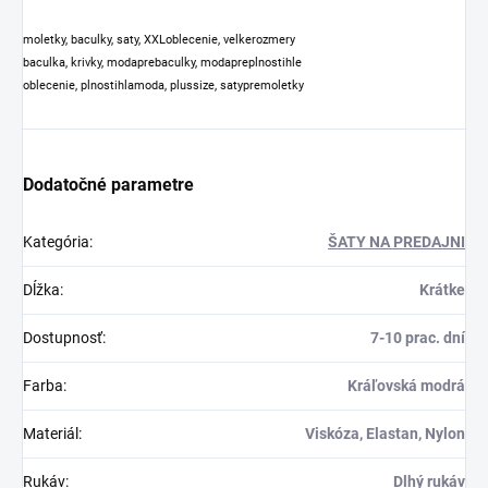
moletky, baculky, saty, XXLoblecenie, velkerozmery
baculka, krivky, modaprebaculky, modapreplnostihle
oblecenie, plnostihlamoda, plussize, satypremoletky
Dodatočné parametre
Kategória
:
ŠATY NA PREDAJNI
Dĺžka
:
Krátke
Dostupnosť
:
7-10 prac. dní
Farba
:
Kráľovská modrá
Materiál
:
Viskóza, Elastan, Nylon
Rukáv
:
Dlhý rukáv