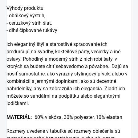
Výhody produktu:
- obálkový výstrih,
- ceruzkový strih šiat,
- dlhé čipkované rukávy
Ich elegantný štýl a starostlivé spracovanie ich
predurčujú na svadby, kokteilové párty, večierky a iné
oslavy. Pohodlný a moderný strih z nich robí šaty, v
ktorých sa budete cítiť sebavedomo a pôvabne. Dajú sa
nosiť samostatne, ako výrazný stylingový prvok, alebo v
kombinácii s jemnými doplnkami, ako sú decentné
náhrdelníky, aby sa zdôraznila ich elegancia. Zladiť ich
môžete so sandálmi na podpätku alebo elegantnými
lodičkami.
MATERIÁL:
60% viskóza, 30% polyester, 10% elastan
Rozmery uvedené v tabuľke sú rozmery oblečenia sú