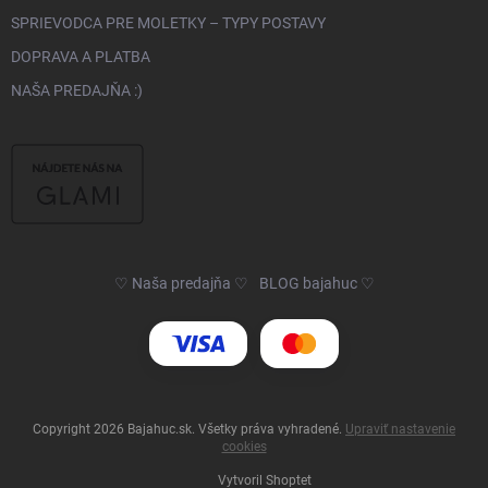
SPRIEVODCA PRE MOLETKY – TYPY POSTAVY
DOPRAVA A PLATBA
NAŠA PREDAJŇA :)
♡ Naša predajňa ♡
BLOG bajahuc ♡
Copyright 2026
Bajahuc.sk
. Všetky práva vyhradené.
Upraviť nastavenie
cookies
Vytvoril Shoptet