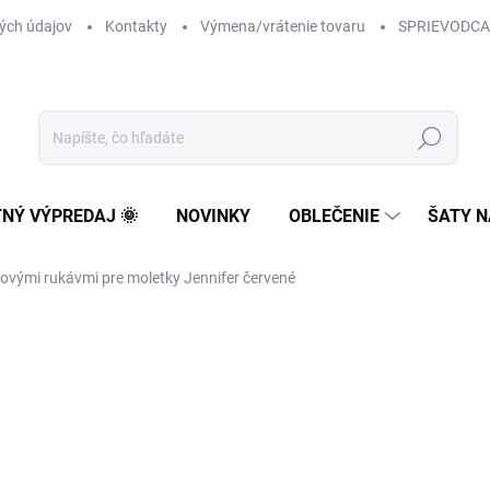
ých údajov
Kontakty
Výmena/vrátenie tovaru
SPRIEVODCA
Hľadať
TNÝ VÝPREDAJ 🌞
NOVINKY
OBLEČENIE
ŠATY N
lovými rukávmi pre moletky Jennifer červené
63 €
51,22 € bez DPH
Jednotková
ZVOĽTE VARIANT
cena:
VEĽKOSŤ