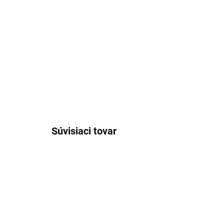
Súvisiaci tovar
JE728/40