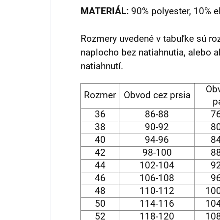
MATERIÁL:
90% polyester, 10% e
Rozmery uvedené v tabuľke sú ro
naplocho bez natiahnutia, alebo a
natiahnutí.
Ob
Rozmer
Obvod cez prsia
p
36
86-88
7
38
90-92
8
40
94-96
8
42
98-100
8
44
102-104
9
46
106-108
9
48
110-112
100
50
114-116
104
52
118-120
108