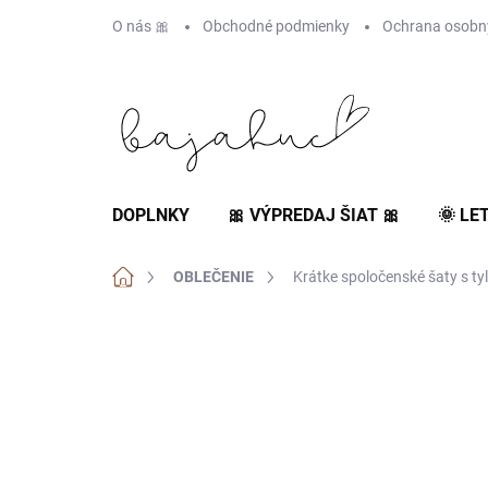
Prejsť
O nás 🎀
Obchodné podmienky
Ochrana osobn
na
obsah
DOPLNKY
🎀 VÝPREDAJ ŠIAT 🎀
🌞 LE
Domov
OBLEČENIE
Krátke spoločenské šaty s ty