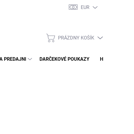
EUR
 PRE MOLETKY – TYPY POSTAVY
DOPRAVA A PLATBA
NAŠA PR
PRÁZDNY KOŠÍK
NÁKUPNÝ
KOŠÍK
A PREDAJNI
DARČEKOVÉ POUKAZY
HODNOTENIE 