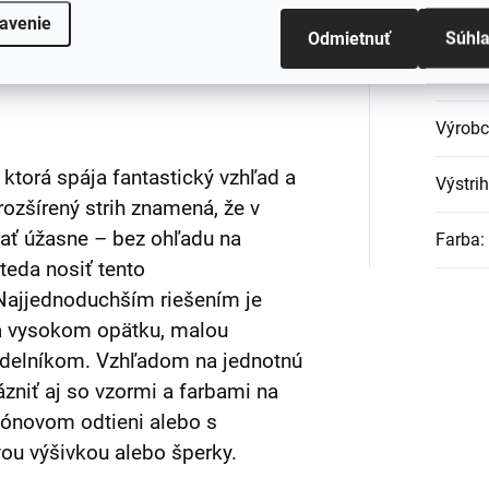
Materi
avenie
Odmietnuť
Súhl
Rukáv
:
Výrob
 ktorá spája fantastický vzhľad a
Výstrih
zšírený strih znamená, že v
rať úžasne – bez ohľadu na
Farba
:
 teda nosiť tento
 Najjednoduchším riešením je
a vysokom opätku, malou
rdelníkom. Vzhľadom na jednotnú
zniť aj so vzormi a farbami na
ónovom odtieni alebo s
ou výšivkou alebo šperky.