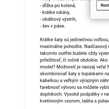
- dĺžka po kolená,
Nast
- krátke rukávy,
- obálkový výstrih,
- šev v páse.
Krátke šaty sú jedinečnou voľbou,
maximálne pohodlie. Nadčasový ro
takomto outfite budete vždy vyze
príležitosť, či ročné obdobie. Ako
model? Možností je naozaj veľa!
skombinovať šaty s topánkami n
kabelkou a veľkým výrazným náh
farebnosť výtvoru sa môžete vyblá
doplnkoch. Vysoké podpätky v ne
kvetinovým vzorom, taška s pútav