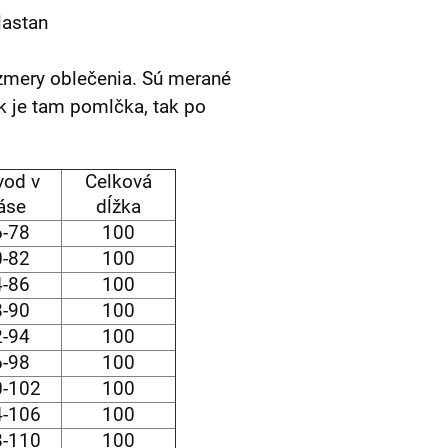
lastan
zmery oblečenia. Sú merané
k je tam pomlčka, tak po
vod v
Celková
áse
dĺžka
6-78
100
0-82
100
4-86
100
8-90
100
2-94
100
6-98
100
-102
100
-106
100
-110
100