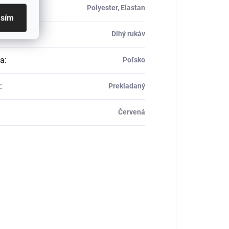
ál
:
Polyester, Elastan
asím
Dlhý rukáv
ca
:
Poľsko
:
Prekladaný
Červená