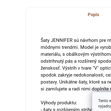
Popis
Šaty JENNIFER sú návrhom pre mo
módnymi trendmi. Model je vyrobe
materiálu, s obálkovým výstrihom.
odstrihnutý pás a rozšírený spodo
ženskosť. Výstrih v tvare "V" optic
spodok zakryje nedokonalosti, c
postavy. Unikátne šaty, ktoré sa n
si zamilujete a radi nimi doplníte
Tento 
Výhody produktu:
vyjadru
- šaty s rozšíreným strihom,