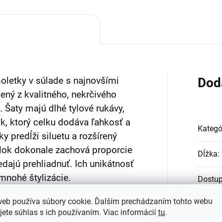
letky v súlade s najnovšími
Dod
ný z kvalitného, nekrčivého
 Šaty majú dlhé tylové rukávy,
k, ktorý celku dodáva ľahkosť a
Kategó
ky predĺži siluetu a rozšírený
elok dokonale zachová proporcie
Dĺžka
:
edajú prehliadnuť. Ich unikátnosť
 mnohé štylizácie.
Dostu
web používa súbory cookie. Ďalším prechádzaním tohto webu
Farba
:
jete súhlas s ich používaním. Viac informácií
tu
.