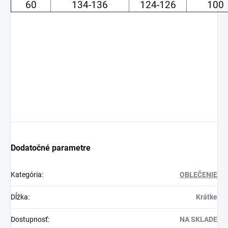
60
134-136
124-126
100
Dodatočné parametre
Kategória
:
OBLEČENIE
Dĺžka
:
Krátke
Dostupnosť
:
NA SKLADE