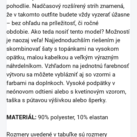
pohodlie. Nadčasový rozšírený strih znamená,
že v takomto outfite budete vždy vyzerať úžasne
– bez ohľadu na príležitosť, či ročné
obdobie. Ako teda nosiť tento model? Možností
je naozaj veľa! Najjednoduchším riešením je
skombinovať šaty s topánkami na vysokom
opätku, malou kabelkou a veľkým výrazným
náhrdelníkom. Vzhľadom na jednotnú farebnosť
výtvoru sa môžete vyblázniť aj so vzormi a
farbami na doplnkoch. Vysoké podpätky v
neónovom odtieni alebo s kvetinovým vzorom,
taška s pútavou výšivkou alebo šperky.
MATERIÁL:
90% polyester, 10% elastan
Rozmery uvedené v tabuľke sú rozmery