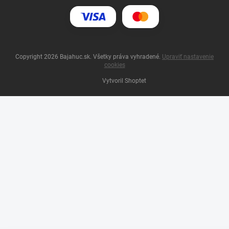
Copyright 2026
Bajahuc.sk
. Všetky práva vyhradené.
Upraviť nastavenie
cookies
Vytvoril Shoptet