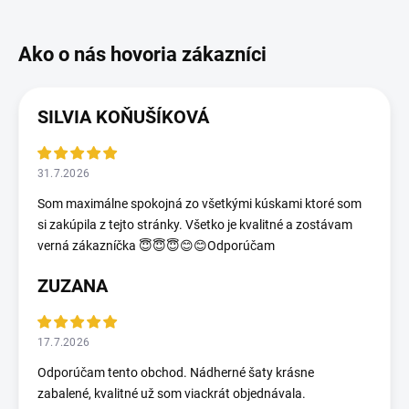
SILVIA KOŇUŠÍKOVÁ
31.7.2026
Som maximálne spokojná zo všetkými kúskami ktoré som
si zakúpila z tejto stránky. Všetko je kvalitné a zostávam
verná zákazníčka 😇😇😇😊😊Odporúčam
ZUZANA
17.7.2026
Odporúčam tento obchod. Nádherné šaty krásne
zabalené, kvalitné už som viackrát objednávala.