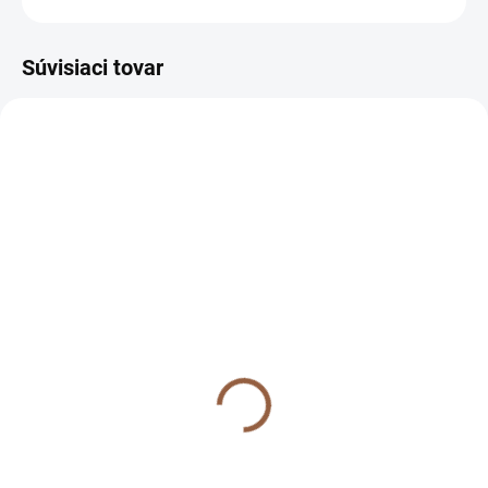
Súvisiaci tovar
SKLADOM (7-10 PRAC. DNÍ)
SKLADOM (7-10 PRAC. DNÍ)
Krátke spoločenské šaty
Krátke spoločenské šaty
s tylovými rukávmi pre
s tylovými rukávmi pre
moletky Jennifer
moletky Jennifer