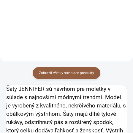
červené
bordové
63 €
63 €
51,22 € bez DPH
51,22 € bez DPH
Detail
Detail
Zobraziť všetky súvisiace produkty
Šaty JENNIFER sú návrhom pre moletky v
súlade s najnovšími módnymi trendmi. Model
je vyrobený z kvalitného, nekrčivého materiálu, s
obálkovým výstrihom. Šaty majú dlhé tylové
rukávy, odstrihnutý pás a rozšírený spodok,
ktorý celku dodáva ľahkosť a ženskosť. Výstrih