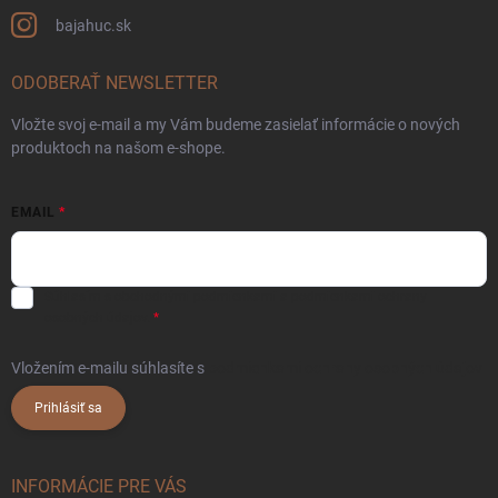
bajahuc.sk
ODOBERAŤ NEWSLETTER
Vložte svoj e-mail a my Vám budeme zasielať informácie o nových
produktoch na našom e-shope.
EMAIL
Súhlasím s
obchodnými podmienkami
a
podmienkami ochrany
osobných údajov.
Vložením e-mailu súhlasíte s
podmienkami ochrany osobných údajov
Prihlásiť sa
INFORMÁCIE PRE VÁS