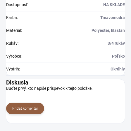
Dostupnosť
:
NA SKLADE
Farba
:
Tmavomodrá
Materiál
:
Polyester, Elastan
Rukáv
:
3/4 rukáv
Výrobca
:
Poľsko
Výstrih
:
Okrúhly
Diskusia
Buďte prvý, kto napíše príspevok k tejto položke.
Pridať komentár