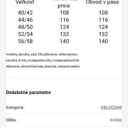
Veľkosť
Obvod v páse
prsia
40/42
108
108
44/46
116
116
48/50
124
124
52/54
132
132
56/58
140
140
moletky, baculky, saty, XXLoblecenie, velkerozmery
baculka, krivky, modaprebaculky, modapreplnostihle
oblecenie, plnostihlamoda, plussize, satypremoletk
y
Dodatočné parametre
Kategória
:
OBLEČENIE
Dĺžka
:
Krátke