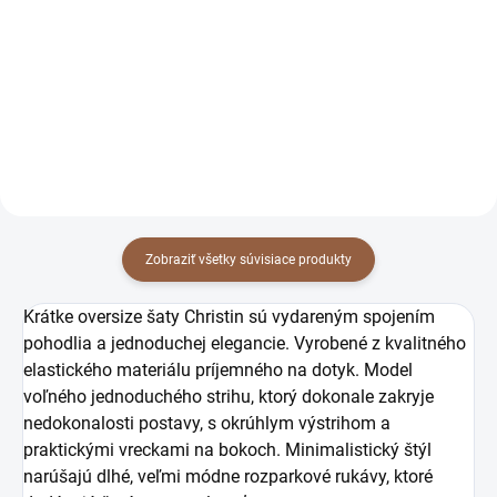
rukávoch Christin čierne
rukávoch Christin zelené
54 €
54 €
hladké
hladké
43,90 € bez DPH
43,90 € bez DPH
Detail
Detail
Zobraziť všetky súvisiace produkty
Krátke oversize šaty Christin sú vydareným spojením
pohodlia a jednoduchej elegancie. Vyrobené z kvalitného
elastického materiálu príjemného na dotyk. Model
voľného jednoduchého strihu, ktorý dokonale zakryje
nedokonalosti postavy,
s okrúhlym výstrihom a
praktickými vreckami na bokoch. Minimalistický štýl
narúšajú dlhé, veľmi módne rozparkové rukávy, ktoré