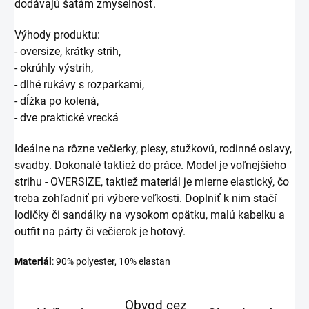
dodávajú šatám zmyselnosť.
Výhody produktu:
- oversize, krátky strih,
- okrúhly výstrih,
- dlhé rukávy s rozparkami,
- dĺžka po kolená,
- dve praktické vrecká
Ideálne na rôzne večierky, plesy, stužkovú, rodinné oslavy,
svadby. Dokonalé taktiež do práce. Model je voľnejšieho
strihu - OVERSIZE, taktiež materiál je mierne elastický, čo
treba zohľadniť pri výbere veľkosti. Doplniť k nim stačí
lodičky či sandálky na vysokom opätku, malú kabelku a
outfit na párty či večierok je hotový.
Materiál
: 90% polyester, 10% elastan
Obvod cez