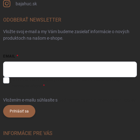
bajahuc.sk
ODOBERAŤ NEWSLETTER
Vložte svoj e-mail a my Vám budeme zasielať informácie o nových
produktoch na našom e-shope.
EMAIL
Súhlasím s
obchodnými podmienkami
a
podmienkami ochrany
osobných údajov.
Vložením e-mailu súhlasíte s
podmienkami ochrany osobných údajov
Prihlásiť sa
INFORMÁCIE PRE VÁS