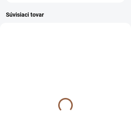
Súvisiaci tovar
SKLADOM (7-10 PRAC. DNÍ)
SKLADOM (7-10 PRAC. DNÍ)
Krátke spoločenské
Krátke spoločenské
oversize šaty pre
oversize šaty pre
moletky s kryštálikmi na
moletky s kryštálikmi na