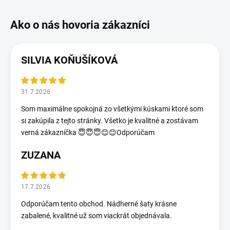
SILVIA KOŇUŠÍKOVÁ
31.7.2026
Som maximálne spokojná zo všetkými kúskami ktoré som
si zakúpila z tejto stránky. Všetko je kvalitné a zostávam
verná zákazníčka 😇😇😇😊😊Odporúčam
ZUZANA
17.7.2026
Odporúčam tento obchod. Nádherné šaty krásne
zabalené, kvalitné už som viackrát objednávala.