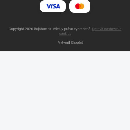
Copyright 2026
Bajahuc.sk
. Všetky práva vyhradené.
Upraviť nastavenie
cookies
Vytvoril Shoptet