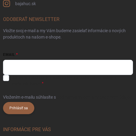
bajahuc.sk
ODOBERAŤ NEWSLETTER
Vložte svoj e-mail a my Vám budeme zasielať informácie o nových
produktoch na našom e-shope.
EMAIL
Súhlasím s
obchodnými podmienkami
a
podmienkami ochrany
osobných údajov.
Vložením e-mailu súhlasíte s
podmienkami ochrany osobných údajov
Prihlásiť sa
INFORMÁCIE PRE VÁS