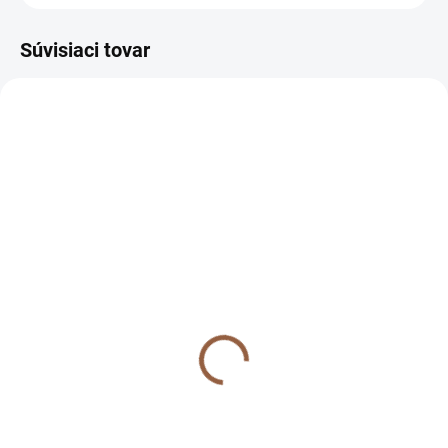
Súvisiaci tovar
SKLADOM (7-10 PRAC. DNÍ)
SKLADOM (7-10 PRAC. DNÍ)
Krátke spoločenské
Krátke spoločenské
oversize šaty pre
oversize šaty pre
moletky s kryštálikmi na
moletky s kryštálikmi na