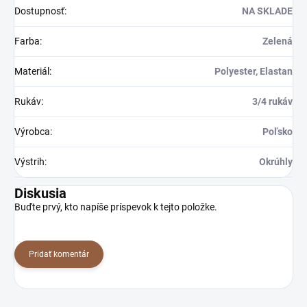
Dostupnosť
:
NA SKLADE
Farba
:
Zelená
Materiál
:
Polyester, Elastan
Rukáv
:
3/4 rukáv
Výrobca
:
Poľsko
Výstrih
:
Okrúhly
Diskusia
Buďte prvý, kto napíše príspevok k tejto položke.
Pridať komentár