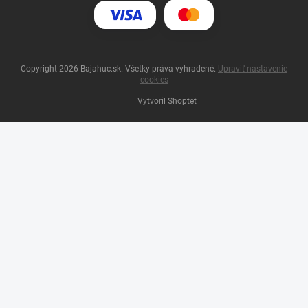
Copyright 2026
Bajahuc.sk
. Všetky práva vyhradené.
Upraviť nastavenie
cookies
Vytvoril Shoptet