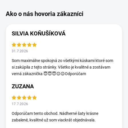
SILVIA KOŇUŠÍKOVÁ
31.7.2026
Som maximálne spokojná zo všetkými kúskami ktoré som
si zakúpila z tejto stránky. Všetko je kvalitné a zostávam
verná zákazníčka 😇😇😇😊😊Odporúčam
ZUZANA
17.7.2026
Odporúčam tento obchod. Nádherné šaty krásne
zabalené, kvalitné už som viackrát objednávala.