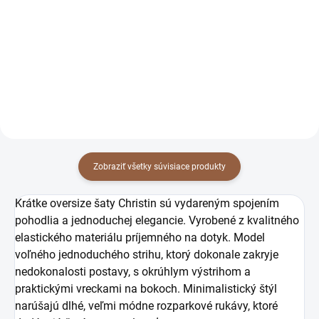
rukávoch Christin čierne
rukávoch Christin
54 €
54 €
hladké
tmavomodré hladké
43,90 € bez DPH
43,90 € bez DPH
Detail
Detail
Zobraziť všetky súvisiace produkty
Krátke oversize šaty Christin sú vydareným spojením
pohodlia a jednoduchej elegancie. Vyrobené z kvalitného
elastického materiálu príjemného na dotyk. Model
voľného jednoduchého strihu, ktorý dokonale zakryje
nedokonalosti postavy,
s okrúhlym výstrihom a
praktickými vreckami na bokoch. Minimalistický štýl
narúšajú dlhé, veľmi módne rozparkové rukávy, ktoré