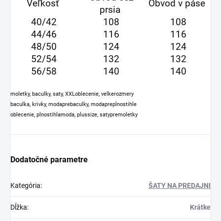
Veľkosť
Obvod v páse
prsia
40/42
108
108
44/46
116
116
48/50
124
124
52/54
132
132
56/58
140
140
moletky, baculky, saty, XXLoblecenie, velkerozmery
baculka, krivky, modaprebaculky, modapreplnostihle
oblecenie, plnostihlamoda, plussize, satypremoletk
y
Dodatočné parametre
Kategória
:
ŠATY NA PREDAJNI
Dĺžka
:
Krátke