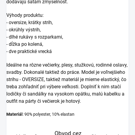
dodávajú šatám zmyselnosť.
Výhody produktu:
- oversize, krátky strih,
- okrúhly výstrih,
- dlhé rukávy s rozparkami,
- dĺžka po kolená,
- dve praktické vrecká
Ideálne na rôzne večierky, plesy, stužkovú, rodinné oslavy,
svadby. Dokonalé taktiež do práce. Model je voľnejšieho
strihu - OVERSIZE, taktiež materiál je mierne elastický, čo
treba zohľadniť pri výbere veľkosti. Doplniť k nim stačí
lodičky či sandálky na vysokom opätku, malú kabelku a
outfit na párty či večierok je hotový.
Materiál
: 90% polyester, 10% elastan
Obvod cez