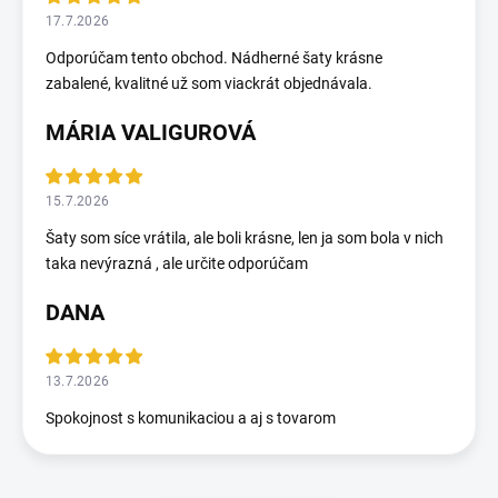
17.7.2026
Odporúčam tento obchod. Nádherné šaty krásne
zabalené, kvalitné už som viackrát objednávala.
MÁRIA VALIGUROVÁ
15.7.2026
Šaty som síce vrátila, ale boli krásne, len ja som bola v nich
taka nevýrazná , ale určite odporúčam
DANA
13.7.2026
Spokojnost s komunikaciou a aj s tovarom