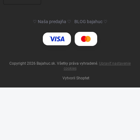
♡ Naša predajňa ♡
BLOG bajahuc ♡
Copyright 2026
Bajahuc.sk
. Všetky práva vyhradené.
Upraviť nastavenie
cookies
Vytvoril Shoptet