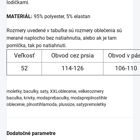
lodičkami.
MATERIÁL:
95% polyester, 5% elastan
Rozmery uvedené v tabuľke sú rozmery oblečenia sú
merané naplocho bez natiahnutia, alebo ak je tam
pomlčka, tak po natiahnutí.
Veľkosť
Obvod cez prsia
Obvod v pá
52
114-126
106-110
moletky, baculky, saty, XXLoblecenie, velkerozmery
baculka, krivky, modaprebaculky, modapreplnostihle
oblecenie, plnostihlamoda, plussize, satypremoletky
Dodatočné parametre