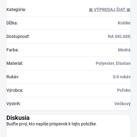
Kategória
:
🎀 VÝPREDAJ ŠIAT 🎀
Dĺžka
:
Krátke
Dostupnosť
:
NA SKLADE
Farba
:
Modrá
Materiál
:
Polyester, Elastan
Rukáv
:
3/4 rukáv
Výrobca
:
Poľsko
Výstrih
:
Véčkový
Diskusia
Buďte prvý, kto napíše príspevok k tejto položke.