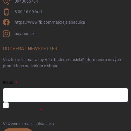
0940656764
8:00-16:00 hod
https://www.fb.com/najkrajsiabaculka
bajahuc.sk
ODOBERAŤ NEWSLETTER
Vložte svoj e-mail a my Vám budeme zasielať informácie o nových
produktoch na našom e-shope.
EMAIL
Súhlasím s
obchodnými podmienkami
a
podmienkami ochrany
osobných údajov.
Vložením e-mailu súhlasíte s
podmienkami ochrany osobných údajov