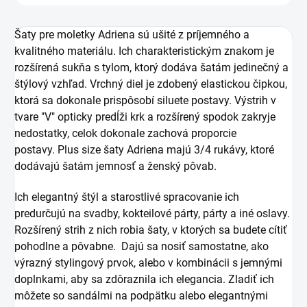
Šaty pre moletky Adriena sú ušité z príjemného a
kvalitného materiálu. Ich charakteristickým znakom je
rozšírená sukňa s tylom, ktorý dodáva šatám jedinečný a
štýlový vzhľad. Vrchný diel je zdobený elastickou čipkou,
ktorá sa dokonale prispôsobí siluete postavy.
Výstrih v
tvare "V" opticky predĺži krk a rozšírený spodok zakryje
nedostatky, celok dokonale zachová proporcie
postavy.
Plus size šaty Adriena majú 3/4 rukávy, ktoré
dodávajú šatám jemnosť a ženský pôvab.
Ich elegantný štýl a starostlivé spracovanie ich
predurčujú na svadby, kokteilové párty, párty a iné oslavy.
Rozšírený strih z nich robia šaty, v ktorých sa budete cítiť
pohodlne a pôvabne. Dajú sa nosiť samostatne, ako
výrazný stylingový prvok, alebo v kombinácii s jemnými
doplnkami, aby sa zdôraznila ich elegancia. Zladiť ich
môžete so sandálmi na podpätku alebo elegantnými