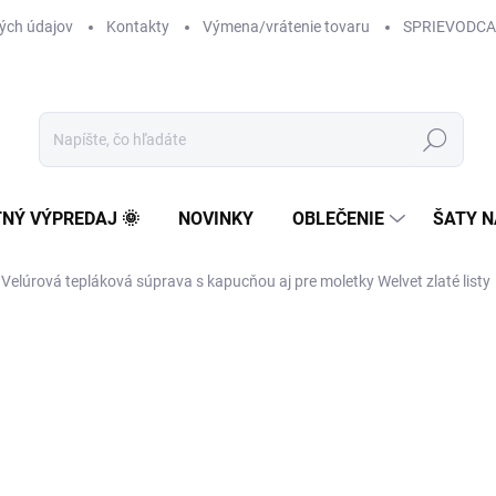
ých údajov
Kontakty
Výmena/vrátenie tovaru
SPRIEVODCA
Hľadať
TNÝ VÝPREDAJ 🌞
NOVINKY
OBLEČENIE
ŠATY N
Velúrová tepláková súprava s kapucňou aj pre moletky Welvet zlaté listy
55 €
44,72 € bez DPH
Jednotková
NA SKLADE
cena:
VEĽKOSŤ