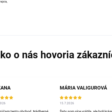
rajsia,
ZANA
MÁRIA VALIGUROVÁ
2026
15.7.2026
rúčam tento obchod. Nádherné
Šaty som síce vrátila, ale boli krás