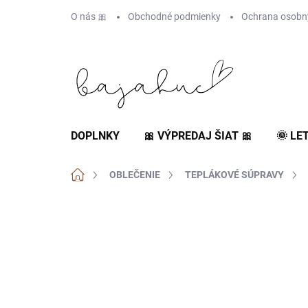
Prejsť
O nás 🎀
Obchodné podmienky
Ochrana osobn
na
obsah
DOPLNKY
🎀 VÝPREDAJ ŠIAT 🎀
🌞 LE
Domov
OBLEČENIE
TEPLÁKOVÉ SÚPRAVY