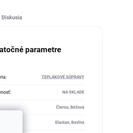
Diskusia
atočné parametre
ria
:
TEPLÁKOVÉ SÚPRAVY
pnosť
:
NA SKLADE
Čierna, Béžová
ál
:
Elastan, Bavlna