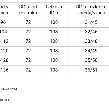
od v
Dĺžka od
Celková
Dĺžka rozkroku
rách
rozkroku
dĺžka
vpredu/vzadu
-96
72
108
31/45
104
72
108
32/46
-112
72
108
33/48
-120
72
108
34/49
-128
72
108
35/50
-136
72
108
36/51
, velkost 52/54
nostihle,