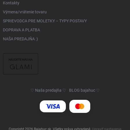
Kontakty
Výmena/vrátenie tovaru
SPRIEVODCA PRE MOLETKY – TYPY POSTAVY
DOPRAVA A PLATBA
NAŠA PREDAJŇA :)
♡ Naša predajňa ♡
BLOG bajahuc ♡
Copyright 2026
Bajahuc.sk
. Všetky práva vyhradené.
Upraviť nastavenie