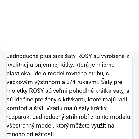
16,26 € bez DPH
16,26 € bez DPH
Detail
Detail
Jednoduché plus size šaty ROSY
sú vyrobené z
kvalitnej a príjemnej látky, ktorá je mierne
elastická. Ide o model rovného strihu, s
véčkovým výstrihom a 3/4 rukávmi. Šaty pre
moletky ROSY sú veľmi pohodlné krátke šaty, a
sú ideálne pre ženy s krivkami, ktoré majú radi
komfort a štýl. Vzadu majú šaty krátky
rozparok. Jednoduchý strih robí z tohto modelu
všestranný model, ktorý môžete využiť na
mnoho príležitostí.