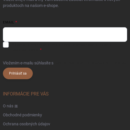
produktoch na našom e-shope.
EMAIL
Súhlasím s
obchodnými podmienkami
a
podmienkami ochrany
osobných údajov.
Vložením e-mailu súhlasíte s
podmienkami ochrany osobných údajov
Prihlásiť sa
INFORMÁCIE PRE VÁS
O nás 🎀
Obchodné podmienky
Ochrana osobných údajov