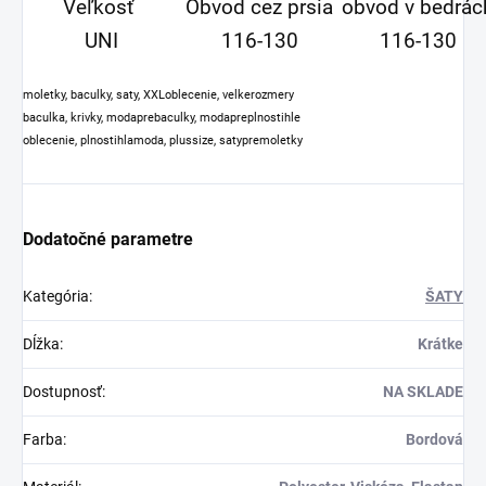
Veľkosť
Obvod cez prsia
obvod v bedrác
UNI
116-130
116-130
moletky, baculky, saty, XXLoblecenie, velkerozmery
baculka, krivky, modaprebaculky, modapreplnostihle
oblecenie, plnostihlamoda, plussize, satypremoletky
Dodatočné parametre
Kategória
:
ŠATY
Dĺžka
:
Krátke
Dostupnosť
:
NA SKLADE
Farba
:
Bordová