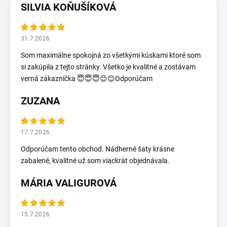
SILVIA KOŇUŠÍKOVÁ
31.7.2026
Som maximálne spokojná zo všetkými kúskami ktoré som
si zakúpila z tejto stránky. Všetko je kvalitné a zostávam
verná zákazníčka 😇😇😇😊😊Odporúčam
ZUZANA
17.7.2026
Odporúčam tento obchod. Nádherné šaty krásne
zabalené, kvalitné už som viackrát objednávala.
MÁRIA VALIGUROVÁ
15.7.2026