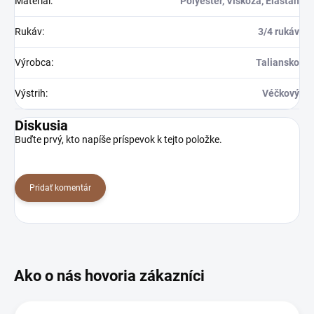
Materiál
:
Polyester, Viskóza, Elastan
Rukáv
:
3/4 rukáv
Výrobca
:
Taliansko
Výstrih
:
Véčkový
Diskusia
Buďte prvý, kto napíše príspevok k tejto položke.
Pridať komentár