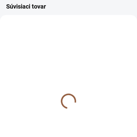
Súvisiaci tovar
VÝPREDAJ
VÝPREDAJ
NA SKLADE
NA SKLADE
Jednoduché dámske
Jednoduché dámske
plus size šaty s 3/4
plus size šaty s 3/4
rukávom Rosy fango
rukávom Rosy tehlové
20 €
20 €