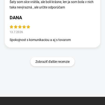
Šaty som síce vrátila, ale boli krásne, len ja som bola v nich
taka nevýrazná , ale určite odporúčam
DANA
13.7.2026
Spokojnost s komunikaciou a aj s tovarom
Zobraziť ďalšie recenzie
Z
á