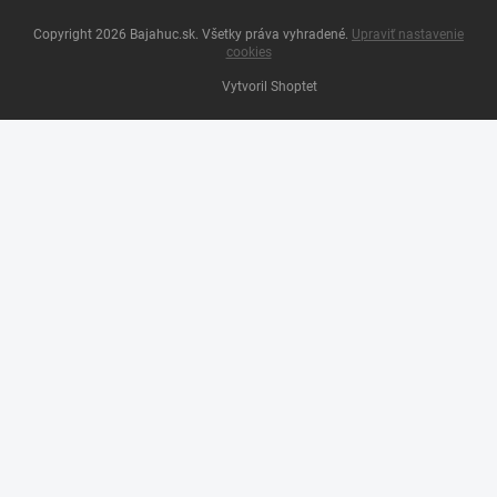
Copyright 2026
Bajahuc.sk
. Všetky práva vyhradené.
Upraviť nastavenie
cookies
Vytvoril Shoptet