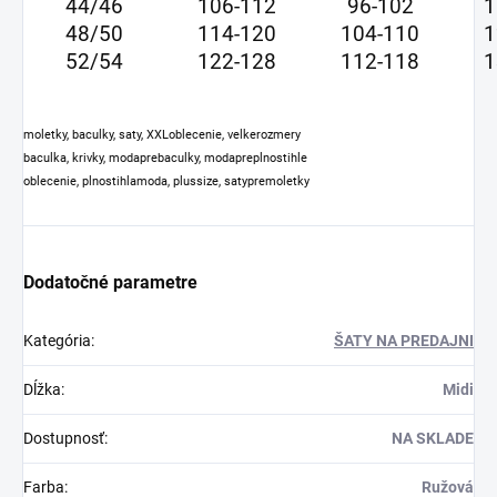
44/46
106-112
96-102
1
48/50
114-120
104-110
1
52/54
122-128
112-118
1
moletky, baculky, saty, XXLoblecenie, velkerozmery
baculka, krivky, modaprebaculky, modapreplnostihle
oblecenie, plnostihlamoda, plussize, satypremoletky
Dodatočné parametre
Kategória
:
ŠATY NA PREDAJNI
Dĺžka
:
Midi
Dostupnosť
:
NA SKLADE
Farba
:
Ružová