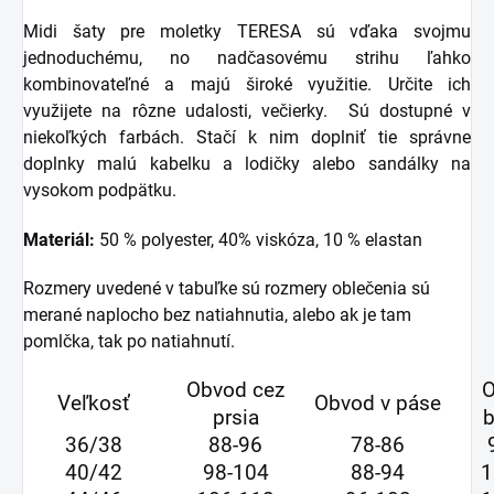
Midi šaty pre moletky TERESA sú vďaka svojmu
jednoduchému, no nadčasovému strihu ľahko
kombinovateľné a majú široké využitie. Určite ich
využijete na rôzne udalosti, večierky. Sú dostupné v
niekoľkých farbách. Stačí k nim doplniť tie správne
doplnky malú kabelku a lodičky alebo sandálky na
vysokom podpätku.
Materiál:
50 % polyester, 40% viskóza, 10 % elastan
Rozmery uvedené v tabuľke sú rozmery oblečenia sú
merané naplocho bez natiahnutia, alebo ak je tam
pomlčka, tak po natiahnutí.
Obvod cez
O
Veľkosť
Obvod v páse
prsia
b
36/38
88-96
78-86
40/42
98-104
88-94
1