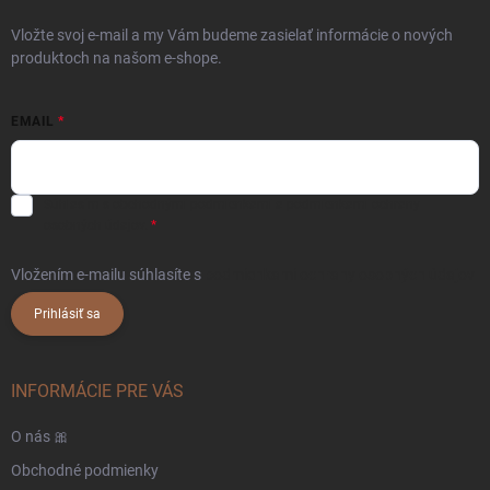
Vložte svoj e-mail a my Vám budeme zasielať informácie o nových
produktoch na našom e-shope.
EMAIL
Súhlasím s
obchodnými podmienkami
a
podmienkami ochrany
osobných údajov.
Vložením e-mailu súhlasíte s
podmienkami ochrany osobných údajov
Prihlásiť sa
INFORMÁCIE PRE VÁS
O nás 🎀
Obchodné podmienky