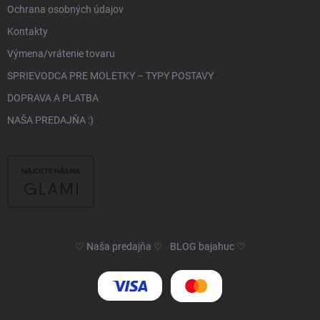
Ochrana osobných údajov
Kontakty
Výmena/vrátenie tovaru
SPRIEVODCA PRE MOLETKY – TYPY POSTAVY
DOPRAVA A PLATBA
NAŠA PREDAJŇA :)
♡ Naša predajňa ♡
BLOG bajahuc ♡