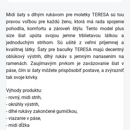
Midi šaty s dlhým rukávom pre moletky TERESA sú tou
pravou voľbou pre každú ženu, ktorá má rada spojenie
pohodlia, komfortu a zároveň štýlu. Tento model plus
size šiat upúta svojou jemne trblietavou látkou a
jednoduchým strihom. Sú ušité z veľmi príjemnej a
kvalitnej látky. Šaty pre baculky TERESA majú decentný
oblúkový výstrih, dlhý rukáv s jemným nariasením na
ramenách. Zaujímavým prvkom je zaväzovanie šiat v
páse, čím si šaty môžete prispôsobiť postave, a zvýrazniť
tak svoje krivky.
Výhody produktu:
- rovný, midi strih,
- okrúhly výstrih,
- dlhé rukávy zakončené gumičkou,
- viazanie v páse,
- midi dĺžka