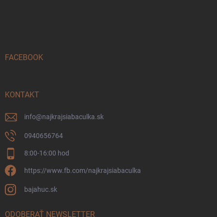
Z
á
p
ä
t
i
FACEBOOK
e
KONTAKT
info
@
najkrajsiabaculka.sk
0940656764
8:00-16:00 hod
https://www.fb.com/najkrajsiabaculka
bajahuc.sk
ODOBERAŤ NEWSLETTER