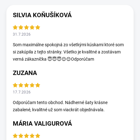
SILVIA KOŇUŠÍKOVÁ
31.7.2026
Som maximálne spokojná zo všetkými kúskami ktoré som
si zakúpila z tejto stránky. Všetko je kvalitné a zostávam
verná zákazníčka 😇😇😇😊😊Odporúčam
ZUZANA
17.7.2026
Odporúčam tento obchod. Nádherné šaty krásne
zabalené, kvalitné už som viackrát objednávala.
MÁRIA VALIGUROVÁ