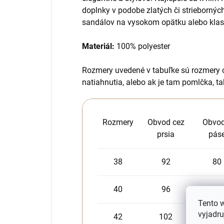
doplnky v podobe zlatých či striebornýc
sandálov na vysokom opätku alebo klas
Materiál:
100% polyester
Rozmery uvedené v tabuľke sú rozmery 
natiahnutia, alebo ak je tam pomlčka, ta
Rozmery
Obvod cez
Obvod
prsia
pás
38
92
80
40
96
86
Tento 
vyjadru
42
102
92