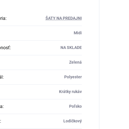
ria
:
ŠATY NA PREDAJNI
Midi
pnosť
:
NA SKLADE
Zelená
ál
:
Polyester
Krátky rukáv
ca
:
Poľsko
:
Lodičkový