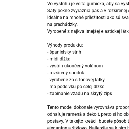
Vo výstrihu je všitá gumička, aby sa výs
Šaty pekne zvýraznia pás a v rozšírenej 
Ideálne na mnohé príležitosti ako sú svadb
na prechádzky.
Vyrobené z najkvalitnejšej elastickej látk
Výhody produktu:
- španielsky strih
- midi dĺžka
- výstrih ukončený volánom
- rozšírený spodok
- vyrobené zo šifónovej látky
- má podšívku po celej dĺžke
- zapínanie vzadu na skrytý zips
Tento model dokonale vyrovnáva proporc
odhaľuje ramená a dekolt, preto si ho 
postavy. V takejto kreácii budete pôsob
elegantne a štýlovo. Najlepšie sa k nim 