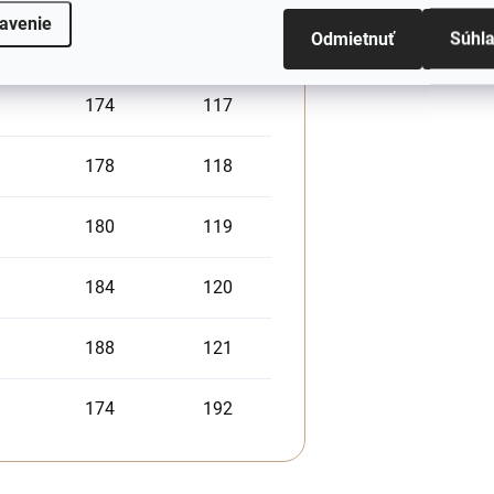
avenie
Odmietnuť
Súhl
170
116
174
117
178
118
180
119
184
120
188
121
174
192