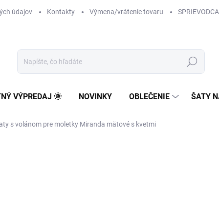
ých údajov
Kontakty
Výmena/vrátenie tovaru
SPRIEVODCA
Hľadať
TNÝ VÝPREDAJ 🌞
NOVINKY
OBLEČENIE
ŠATY N
 šaty s volánom pre moletky Miranda mätové s kvetmi
125 €
20 €
16,26 € bez DPH
Jednotková
NA SKLADE
cena: