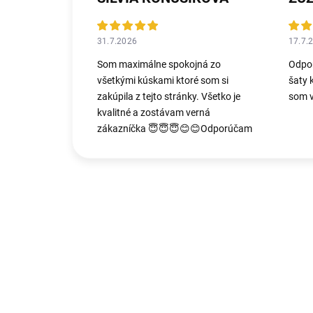
31.7.2026
17.7.
Som maximálne spokojná zo
Odpo
všetkými kúskami ktoré som si
šaty 
zakúpila z tejto stránky. Všetko je
som v
kvalitné a zostávam verná
zákazníčka 😇😇😇😊😊Odporúčam