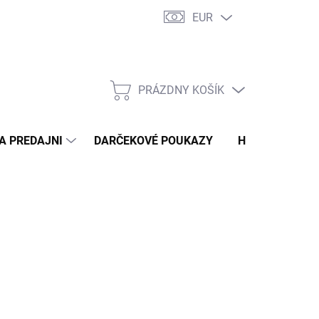
EUR
 PRE MOLETKY – TYPY POSTAVY
DOPRAVA A PLATBA
NAŠA PR
PRÁZDNY KOŠÍK
NÁKUPNÝ
KOŠÍK
A PREDAJNI
DARČEKOVÉ POUKAZY
HODNOTENIE 