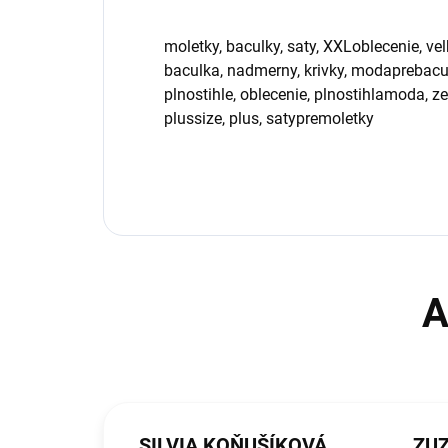
moletky, baculky, saty, XXLoblecenie, ve
baculka, nadmerny, krivky, modaprebacu
plnostihle, oblecenie, plnostihlamoda, ze
plussize, plus, satypremoletky
SILVIA KOŇUŠÍKOVÁ
ZU