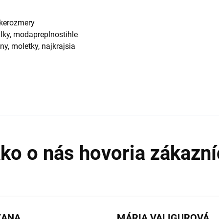
lkerozmery
lky, modapreplnostihle
ny, moletky, najkrajsia
ZANA
MÁRIA VALIGUROVÁ