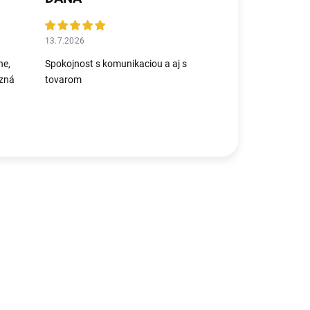
13.7.2026
ne,
Spokojnost s komunikaciou a aj s
azná
tovarom