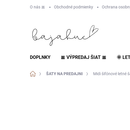
Prejsť
O nás 🎀
Obchodné podmienky
Ochrana osobn
na
obsah
DOPLNKY
🎀 VÝPREDAJ ŠIAT 🎀
🌞 LE
Domov
ŠATY NA PREDAJNI
Midi šifónové letné
VÝPREDAJ