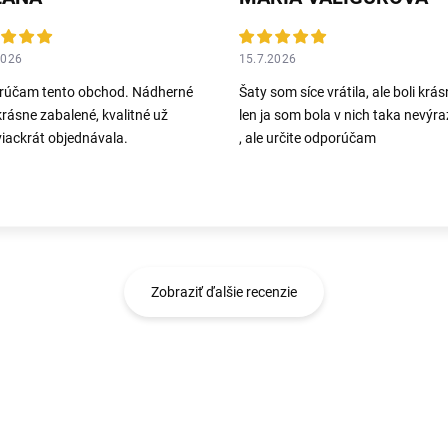
2026
15.7.2026
rúčam tento obchod. Nádherné
Šaty som síce vrátila, ale boli krás
krásne zabalené, kvalitné už
len ja som bola v nich taka nevýr
iackrát objednávala.
, ale určite odporúčam
Zobraziť ďalšie recenzie