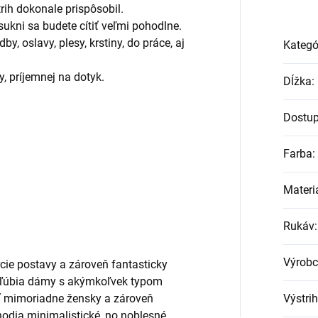
trih dokonale prispôsobil.
sukni sa budete cítiť veľmi pohodlne.
y, oslavy, plesy, krstiny, do práce, aj
Kategó
y, príjemnej na dotyk.
Dĺžka
:
Dostu
Farba
:
Materi
Rukáv
:
Výrob
ie postavy a zároveň fantasticky
obľúbia dámy s akýmkoľvek typom
iť mimoriadne žensky a zároveň
Výstrih
hodia minimalistické, no noblesné