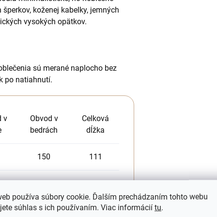
h šperkov, koženej kabelky, jemných
ických vysokých opätkov.
oblečenia sú merané naplocho bez
k po natiahnutí.
 v
Obvod v
Celková
e
bedrách
dĺžka
150
111
156
112
web používa súbory cookie. Ďalším prechádzaním tohto webu
jete súhlas s ich používaním. Viac informácií
tu
.
164
114