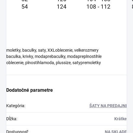
54
124
108 - 112
moletky, baculky, saty, XXLoblecenie, velkerozmery
baculka, krivky, modaprebaculky, modapreplnostihle
oblecenie, plnostihlamoda, plussize, satypremoletky
Dodatočné parametre
Kategória
:
ŠATY NA PREDAJNI
Dĺžka
:
Krátke
Dostupnosť
:
NA SKLADE