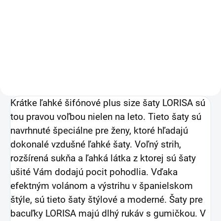
tmavomodré s kvetmi
55 €
44,72 € bez DPH
Detail
Krátke ľahké šifónové plus size šaty LORISA sú
tou pravou voľbou nielen na leto. Tieto šaty sú
navrhnuté špeciálne pre ženy, ktoré hľadajú
dokonalé vzdušné ľahké šaty. Voľný strih,
rozšírená sukňa a ľahká látka z ktorej sú šaty
ušité Vám dodajú pocit pohodlia. Vďaka
efektným volánom a výstrihu v španielskom
štýle, sú tieto šaty štýlové a moderné. Šaty pre
bacuľky LORISA majú dlhý rukáv s gumičkou. V