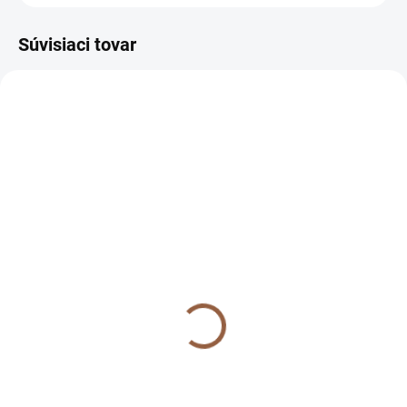
Súvisiaci tovar
VÝPREDAJ
NA SKLADE
NA SKLADE Ľahké
vzdušné šaty pre
moletky Lorisa