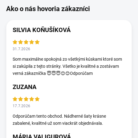
SILVIA KOŇUŠÍKOVÁ
31.7.2026
Som maximálne spokojná zo všetkými kúskami ktoré som
si zakúpila z tejto stránky. Všetko je kvalitné a zostávam
verná zákazníčka 😇😇😇😊😊Odporúčam
ZUZANA
17.7.2026
Odporúčam tento obchod. Nádherné šaty krásne
zabalené, kvalitné už som viackrát objednávala.
MÁRIA VALIGUROVÁ