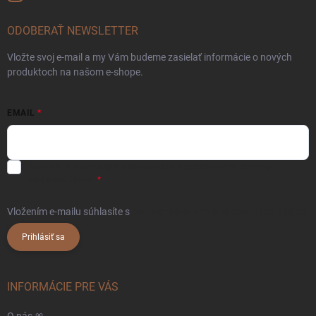
ODOBERAŤ NEWSLETTER
Vložte svoj e-mail a my Vám budeme zasielať informácie o nových
produktoch na našom e-shope.
EMAIL
Súhlasím s
obchodnými podmienkami
a
podmienkami ochrany
osobných údajov.
Vložením e-mailu súhlasíte s
podmienkami ochrany osobných údajov
Prihlásiť sa
INFORMÁCIE PRE VÁS
O nás 🎀