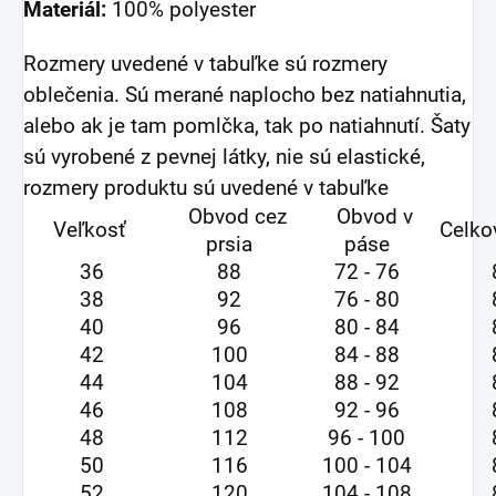
Materiál:
100% polyester
Rozmery uvedené v tabuľke sú rozmery
oblečenia. Sú merané naplocho bez natiahnutia,
alebo ak je tam pomlčka, tak po natiahnutí. Šaty
sú vyrobené z pevnej látky, nie sú elastické,
rozmery produktu sú uvedené v tabuľke
Obvod cez
Obvod v
Veľkosť
Celko
prsia
páse
36
88
72 - 76
38
92
76 - 80
40
96
80 - 84
42
100
84 - 88
44
104
88 - 92
46
108
92 - 96
48
112
96 - 100
50
116
100 - 104
52
120
104 - 108