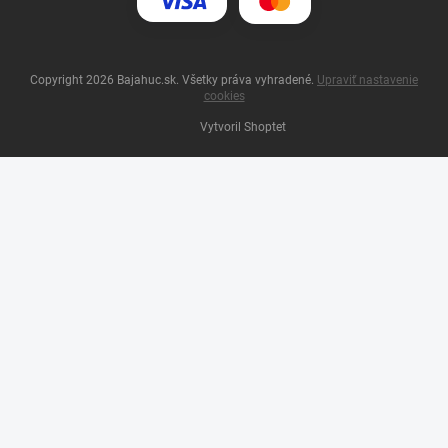
Copyright 2026
Bajahuc.sk
. Všetky práva vyhradené.
Upraviť nastavenie
cookies
Vytvoril Shoptet