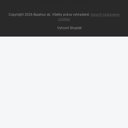
Copyright 2026
Bajahuc.sk
. Všetky práva vyhradené.
Upraviť nastavenie
cookies
Vytvoril Shoptet