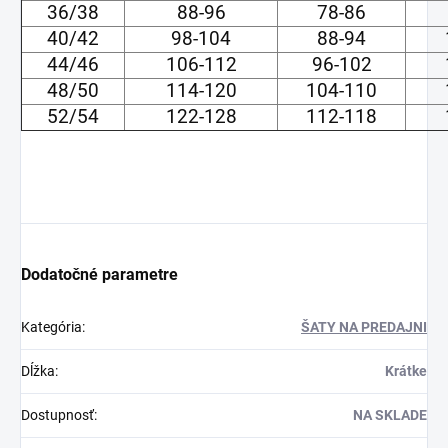
36/38
88-96
78-86
40/42
98-104
88-94
44/46
106-112
96-102
48/50
114-120
104-110
52/54
122-128
112-118
Dodatočné parametre
Kategória
:
ŠATY NA PREDAJNI
Dĺžka
:
Krátke
Dostupnosť
:
NA SKLADE