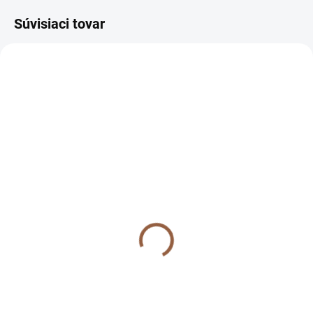
Súvisiaci tovar
NA SKLADE
Krátke spoločenské šaty
s volánmi pre moletky
Ravan kráľovské modré
69 €