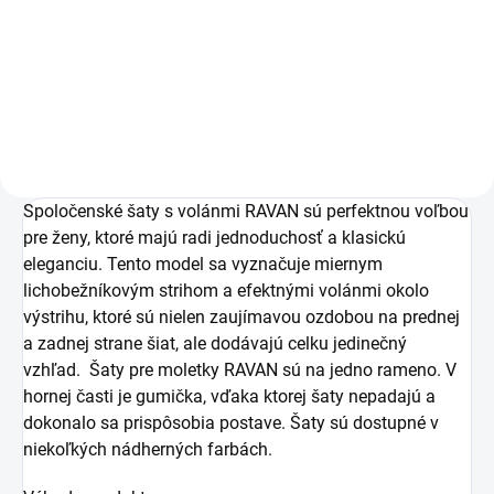
56,10 € bez DPH
Detail
Spoločenské šaty s volánmi RAVAN sú perfektnou voľbou
pre ženy, ktoré majú radi jednoduchosť a klasickú
eleganciu. Tento model sa vyznačuje miernym
lichobežníkovým strihom a efektnými volánmi okolo
výstrihu, ktoré sú nielen zaujímavou ozdobou na prednej
a zadnej strane šiat, ale dodávajú celku jedinečný
vzhľad. Šaty pre moletky RAVAN sú na jedno rameno. V
hornej časti je gumička, vďaka ktorej šaty nepadajú a
dokonalo sa prispôsobia postave. Šaty sú dostupné v
niekoľkých nádherných farbách.