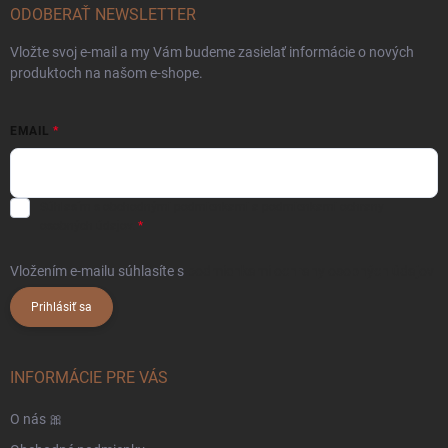
ODOBERAŤ NEWSLETTER
Vložte svoj e-mail a my Vám budeme zasielať informácie o nových
produktoch na našom e-shope.
EMAIL
Súhlasím s
obchodnými podmienkami
a
podmienkami ochrany
osobných údajov.
Vložením e-mailu súhlasíte s
podmienkami ochrany osobných údajov
Prihlásiť sa
INFORMÁCIE PRE VÁS
O nás 🎀