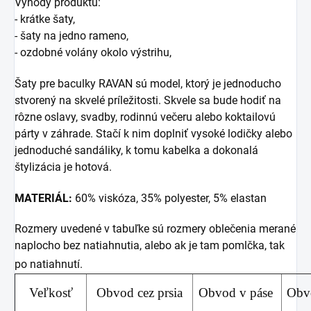
Výhody produktu:
- krátke šaty,
- šaty na jedno rameno,
- ozdobné volány okolo výstrihu,
Šaty pre baculky RAVAN sú model, ktorý je jednoducho
stvorený na skvelé príležitosti. Skvele sa bude hodiť na
rôzne oslavy, svadby, rodinnú večeru alebo koktailovú
párty v záhrade. Stačí k nim doplniť vysoké lodičky alebo
jednoduché sandáliky, k tomu kabelka a dokonalá
štylizácia je hotová.
MATERIÁL:
60% viskóza, 35% polyester,
5% elastan
Rozmery uvedené v tabuľke sú rozmery oblečenia merané
naplocho bez natiahnutia, alebo ak je tam pomlčka, tak
po natiahnutí.
Veľkosť
Obvod cez prsia
Obvod v páse
Obv