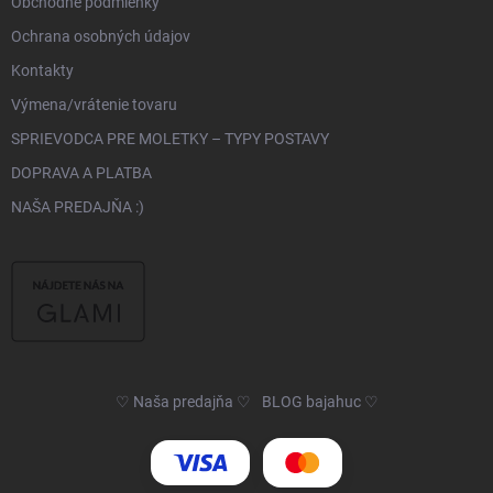
Obchodné podmienky
Ochrana osobných údajov
Kontakty
Výmena/vrátenie tovaru
SPRIEVODCA PRE MOLETKY – TYPY POSTAVY
DOPRAVA A PLATBA
NAŠA PREDAJŇA :)
♡ Naša predajňa ♡
BLOG bajahuc ♡