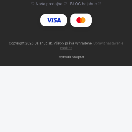
♡ Naša predajňa ♡
BLOG bajahuc ♡
Copyright 2026
Bajahuc.sk
. Všetky práva vyhradené.
Upraviť nastavenie
cookies
Vytvoril Shoptet