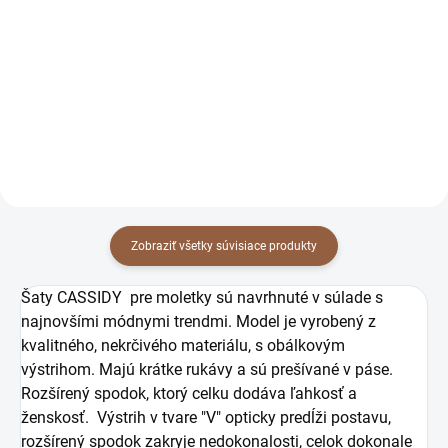
69 €
69 €
56,10 € bez DPH
56,10 € bez DPH
Detail
Detail
Zobraziť všetky súvisiace produkty
Šaty CASSIDY pre moletky sú navrhnuté v súlade s
najnovšími módnymi trendmi. Model je vyrobený z
kvalitného, ​​nekrčivého materiálu, s obálkovým
výstrihom. Majú krátke rukávy a sú prešívané v páse.
Rozšírený spodok, ktorý celku dodáva ľahkosť a
ženskosť. Výstrih v tvare "V" opticky predĺži postavu,
rozšírený spodok zakryje nedokonalosti, celok dokonale