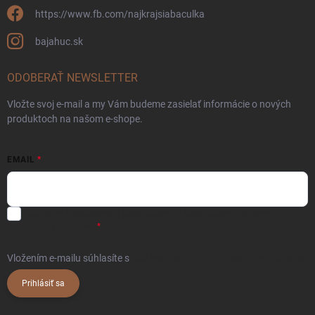
https://www.fb.com/najkrajsiabaculka
bajahuc.sk
ODOBERAŤ NEWSLETTER
Vložte svoj e-mail a my Vám budeme zasielať informácie o nových
produktoch na našom e-shope.
EMAIL
Súhlasím s
obchodnými podmienkami
a
podmienkami ochrany
osobných údajov.
Vložením e-mailu súhlasíte s
podmienkami ochrany osobných údajov
Prihlásiť sa