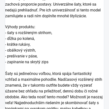
zachová proporcie postavy. Univerzálne šaty, ktoré sa
nedajú prehliadnuť. Pre ich univerzálnosť si tento model
zamilujete a radi ním doplníte mnohé štylizácie.
Výhody produktu:
- šaty s rozšíreným strihom,
- dĺžka po kolená,
- krátke rukávy,
- obálkový výstrih,
- prešívanie v páse,
- zapínanie na skrytý zips
Šaty sú jedinečnou voľbou, ktorá spája fantastický
vzhľad a maximálne pohodlie. Nadčasový rozšírený strih
znamená, že v takomto outfite budete vždy vyzerať
úžasne bez ohľadu na príležitosť, dennú dobu či ročné
obdobie. Ako teda nosiť tento model? Možností je naozaj
veľa! Najjednoduchším riešením je skombinovať šaty s
topánkami na vysokom opätku, malou kabelkou a