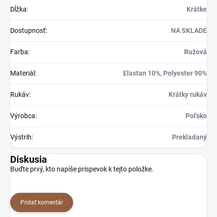
Dĺžka
:
Krátke
Dostupnosť
:
NA SKLADE
Farba
:
Ružová
Materiál
:
Elastan 10%, Polyester 90%
Rukáv
:
Krátky rukáv
Výrobca
:
Poľsko
Výstrih
:
Prekladaný
Diskusia
Buďte prvý, kto napíše príspevok k tejto položke.
Pridať komentár