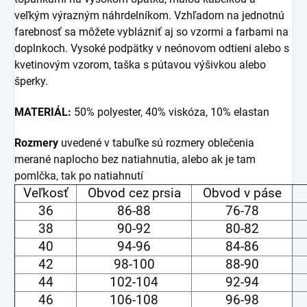
veľkým výrazným náhrdelníkom. Vzhľadom na jednotnú
farebnosť sa môžete vyblázniť aj so vzormi a farbami na
doplnkoch. Vysoké podpätky v neónovom odtieni alebo s
kvetinovým vzorom, taška s pútavou výšivkou alebo
šperky.
MATERIÁL:
50% polyester, 40% viskóza, 10% elastan
Rozmery
uvedené v tabuľke sú rozmery oblečenia
merané naplocho bez natiahnutia, alebo ak je tam
pomlčka, tak po natiahnutí
Veľkosť
Obvod cez prsia
Obvod v páse
36
86-88
76-78
38
90-92
80-82
40
94-96
84-86
42
98-100
88-90
44
102-104
92-94
46
106-108
96-98