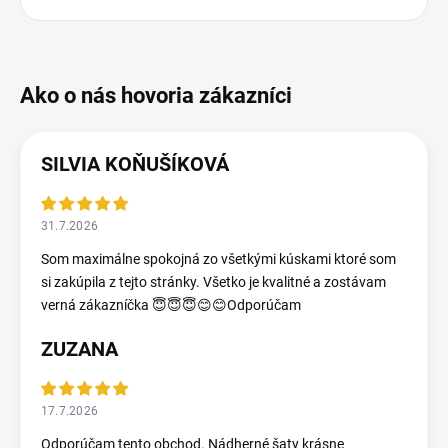
SILVIA KOŇUŠÍKOVÁ
31.7.2026
Som maximálne spokojná zo všetkými kúskami ktoré som
si zakúpila z tejto stránky. Všetko je kvalitné a zostávam
verná zákazníčka 😇😇😇😊😊Odporúčam
ZUZANA
17.7.2026
Odporúčam tento obchod. Nádherné šaty krásne