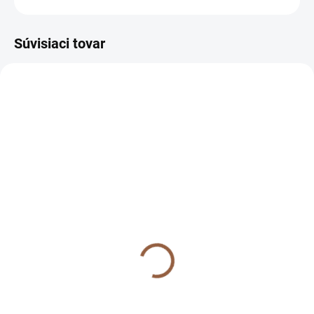
Súvisiaci tovar
SKLADOM (7-10 PRAC. DNÍ)
SKLADOM (7-10 PRAC. DNÍ)
Krátke spoločenské šaty
Krátke spoločenské šaty
s rozšírenou sukňou pre
s rozšírenou sukňou pre
moletky Cassidy bordové
moletky Cassidy červené