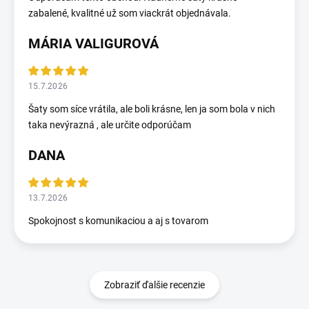
zabalené, kvalitné už som viackrát objednávala.
MÁRIA VALIGUROVÁ
15.7.2026
Šaty som síce vrátila, ale boli krásne, len ja som bola v nich
taka nevýrazná , ale určite odporúčam
DANA
13.7.2026
Spokojnost s komunikaciou a aj s tovarom
Zobraziť ďalšie recenzie