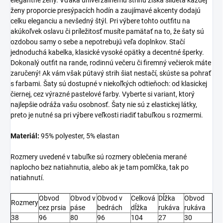
elegantné ženy. Vďaka univerzálnemu strihu získa silueta každej
ženy proporcie presýpacích hodín a zaujímavé akcenty dodajú
celku eleganciu a nevšedný štýl. Pri výbere tohto outfitu na
akúkoľvek oslavu či príležitosť musíte pamätať na to, že šaty sú
ozdobou samy o sebe a nepotrebujú veľa doplnkov. Stačí
jednoduchá kabelka, klasické vysoké opätky a decentné šperky.
Dokonalý outfit na rande, rodinnú večeru či firemný večierok máte
zaručený! Ak vám však pútavý strih šiat nestačí, skúste sa pohrať
s farbami. Šaty sú dostupné v niekoľkých odtieňoch: od klasickej
čiernej, cez výrazné pastelové farby. Vyberte si variant, ktorý
najlepšie odráža vašu osobnosť. Šaty nie sú z elastickej látky,
preto je nutné sa pri výbere veľkosti riadiť tabuľkou s rozmermi.
Materiál:
95% polyester, 5% elastan
Rozmery uvedené v tabuľke sú rozmery oblečenia merané
naplocho bez natiahnutia, alebo ak je tam pomlčka, tak po
natiahnutí.
Obvod
Obvod v
Obvod v
Celková
Dĺžka
Obvod
Rozmery
cez prsia
páse
bedrách
dĺžka
rukáva
rukáva
38
96
80
96
104
27
30