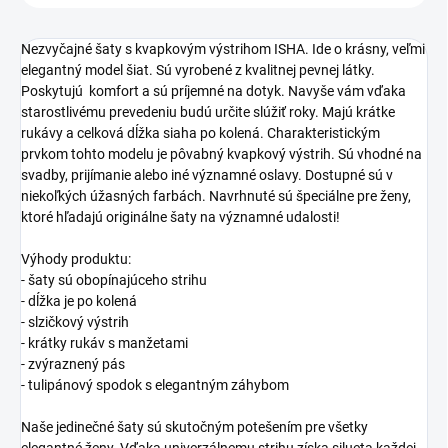
Nezvyčajné šaty s kvapkovým výstrihom ISHA. Ide o krásny, veľmi
elegantný model šiat. Sú vyrobené z kvalitnej pevnej látky.
Poskytujú komfort a sú príjemné na dotyk. Navyše vám vďaka
starostlivému prevedeniu budú určite slúžiť roky. Majú krátke
rukávy a celková dĺžka siaha po kolená. Charakteristickým
prvkom tohto modelu je pôvabný kvapkový výstrih. Sú vhodné na
svadby, prijímanie alebo iné významné oslavy. Dostupné sú v
niekoľkých úžasných farbách. Navrhnuté sú špeciálne pre ženy,
ktoré hľadajú originálne šaty na významné udalosti!
Výhody produktu:
- šaty sú obopínajúceho strihu
- dĺžka je po kolená
- slzičkový výstrih
- krátky rukáv s manžetami
- zvýraznený pás
- tulipánový spodok s elegantným záhybom
Naše jedinečné šaty sú skutočným potešením pre všetky