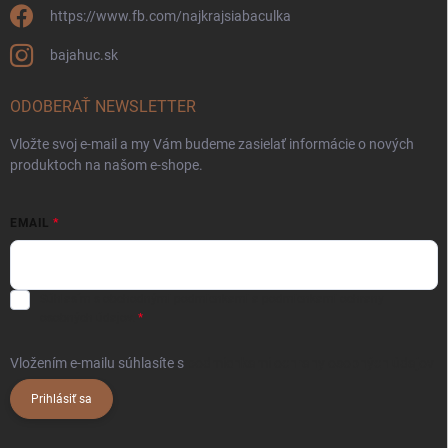
https://www.fb.com/najkrajsiabaculka
bajahuc.sk
ODOBERAŤ NEWSLETTER
Vložte svoj e-mail a my Vám budeme zasielať informácie o nových
produktoch na našom e-shope.
EMAIL
Súhlasím s
obchodnými podmienkami
a
podmienkami ochrany
osobných údajov.
Vložením e-mailu súhlasíte s
podmienkami ochrany osobných údajov
Prihlásiť sa