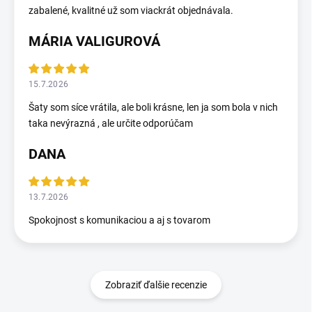
zabalené, kvalitné už som viackrát objednávala.
MÁRIA VALIGUROVÁ
15.7.2026
Šaty som síce vrátila, ale boli krásne, len ja som bola v nich
taka nevýrazná , ale určite odporúčam
DANA
13.7.2026
Spokojnost s komunikaciou a aj s tovarom
Zobraziť ďalšie recenzie