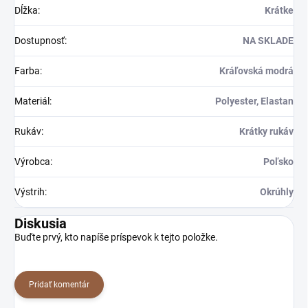
Dĺžka
:
Krátke
Dostupnosť
:
NA SKLADE
Farba
:
Kráľovská modrá
Materiál
:
Polyester, Elastan
Rukáv
:
Krátky rukáv
Výrobca
:
Poľsko
Výstrih
:
Okrúhly
Diskusia
Buďte prvý, kto napíše príspevok k tejto položke.
Pridať komentár