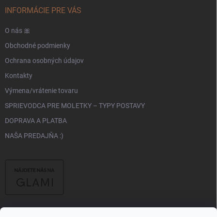
INFORMÁCIE PRE VÁS
O nás 🎀
Obchodné podmienky
Ochrana osobných údajov
Kontakty
Výmena/vrátenie tovaru
SPRIEVODCA PRE MOLETKY – TYPY POSTAVY
DOPRAVA A PLATBA
NAŠA PREDAJŇA :)