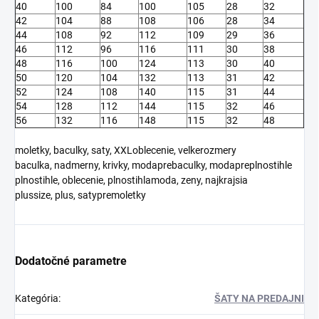
40
100
84
100
105
28
32
42
104
88
108
106
28
34
44
108
92
112
109
29
36
46
112
96
116
111
30
38
48
116
100
124
113
30
40
50
120
104
132
113
31
42
52
124
108
140
115
31
44
54
128
112
144
115
32
46
56
132
116
148
115
32
48
moletky, baculky, saty, XXLoblecenie, velkerozmery
baculka, nadmerny, krivky, modaprebaculky, modapreplnostihle
plnostihle, oblecenie, plnostihlamoda, zeny, najkrajsia
plussize, plus, satypremoletky
Dodatočné parametre
Kategória
:
ŠATY NA PREDAJNI