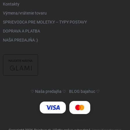
Kontakty
Výmena/vrátenie tovaru
SPRIEVODCA PRE MOLETKY – TYPY POSTAVY
DOPRAVA A PLATBA
NAŠA PREDAJŇA :)
♡ Naša predajňa ♡
BLOG bajahuc ♡