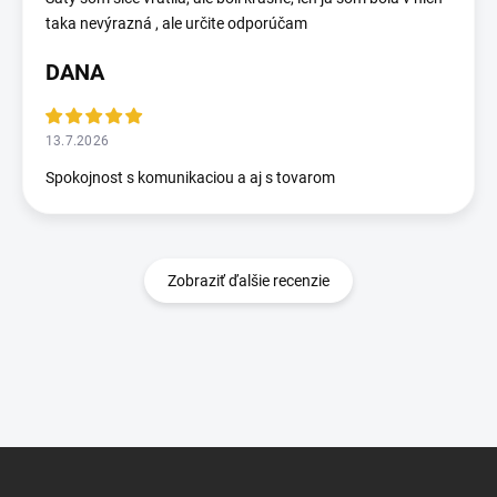
taka nevýrazná , ale určite odporúčam
DANA
13.7.2026
Spokojnost s komunikaciou a aj s tovarom
Zobraziť ďalšie recenzie
Z
á