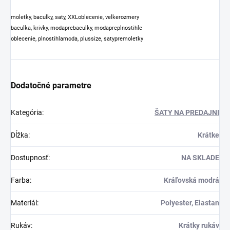
moletky, baculky, saty, XXLoblecenie, velkerozmery
baculka, krivky, modaprebaculky, modapreplnostihle
oblecenie, plnostihlamoda, plussize, satypremoletky
Dodatočné parametre
Kategória
:
ŠATY NA PREDAJNI
Dĺžka
:
Krátke
Dostupnosť
:
NA SKLADE
Farba
:
Kráľovská modrá
Materiál
:
Polyester, Elastan
Rukáv
:
Krátky rukáv