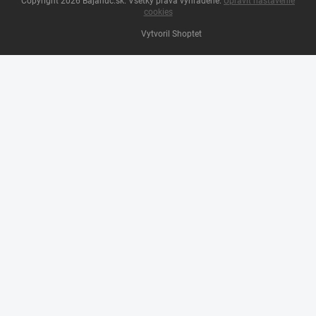
Copyright 2026
Bajahuc.sk
. Všetky práva vyhradené.
Upraviť nastavenie
cookies
Vytvoril Shoptet