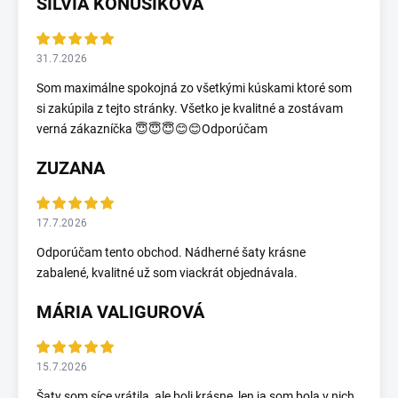
SILVIA KOŇUŠÍKOVÁ
31.7.2026
Som maximálne spokojná zo všetkými kúskami ktoré som
si zakúpila z tejto stránky. Všetko je kvalitné a zostávam
verná zákazníčka 😇😇😇😊😊Odporúčam
ZUZANA
17.7.2026
Odporúčam tento obchod. Nádherné šaty krásne
zabalené, kvalitné už som viackrát objednávala.
MÁRIA VALIGUROVÁ
15.7.2026
Šaty som síce vrátila, ale boli krásne, len ja som bola v nich