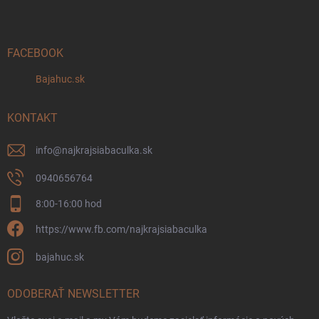
p
ä
t
i
FACEBOOK
e
Bajahuc.sk
KONTAKT
info
@
najkrajsiabaculka.sk
0940656764
8:00-16:00 hod
https://www.fb.com/najkrajsiabaculka
bajahuc.sk
ODOBERAŤ NEWSLETTER