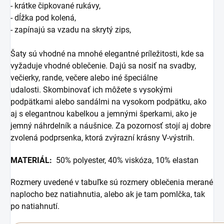
- krátke čipkované rukávy,
- dĺžka pod kolená,
- zapínajú sa vzadu na skrytý zips,
Šaty sú vhodné na mnohé elegantné príležitosti, kde sa
vyžaduje vhodné oblečenie. Dajú sa nosiť na svadby,
večierky, rande, večere alebo iné špeciálne
udalosti. Skombinovať ich môžete s vysokými
podpätkami alebo sandálmi na vysokom podpätku, ako
aj s elegantnou kabelkou a jemnými šperkami, ako je
jemný náhrdelník a náušnice. Za pozornosť stojí aj dobre
zvolená podprsenka, ktorá zvýrazní krásny V-výstrih.
MATERIÁL:
50% polyester, 40% viskóza, 10% elastan
Rozmery uvedené v tabuľke sú rozmery oblečenia merané
naplocho bez natiahnutia, alebo ak je tam pomlčka, tak
po natiahnutí.