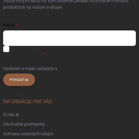
Vložte svoj e-mail a my Vám budeme zasielať informácie o nových
produktoch na našom e-shope.
EMAIL
Súhlasím s
obchodnými podmienkami
a
podmienkami ochrany
osobných údajov.
Vložením e-mailu súhlasíte s
podmienkami ochrany osobných údajov
Prihlásiť sa
INFORMÁCIE PRE VÁS
O nás 🎀
Obchodné podmienky
Ochrana osobných údajov