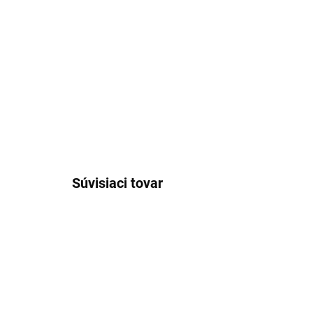
Súvisiaci tovar
BR902/36/38