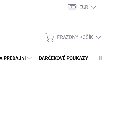
EUR
 PRE MOLETKY – TYPY POSTAVY
DOPRAVA A PLATBA
NAŠA PR
PRÁZDNY KOŠÍK
NÁKUPNÝ
KOŠÍK
A PREDAJNI
DARČEKOVÉ POUKAZY
HODNOTENIE 