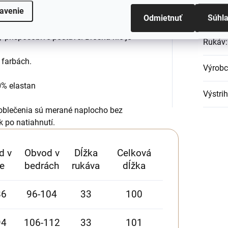
avenie
Materi
 na každodenné nosenie.
Odmietnuť
Súhl
ú vyrobené, sa veľmi príjemne nosia.
y prispôsobivé postave. Brošňa nie je
Rukáv
:
 farbách.
Výrob
0% elastan
Výstrih
oblečenia sú merané naplocho bez
k po natiahnutí.
d v
Obvod v
Dĺžka
Celková
e
bedrách
rukáva
dĺžka
86
96-104
33
100
94
106-112
33
101