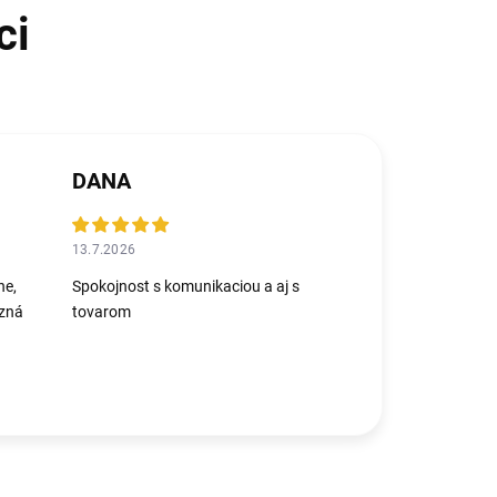
DANA
13.7.2026
ne,
Spokojnost s komunikaciou a aj s
azná
tovarom