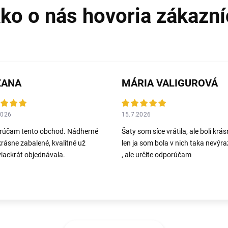
ZANA
MÁRIA VALIGUROVÁ
2026
15.7.2026
rúčam tento obchod. Nádherné
Šaty som síce vrátila, ale boli krás
krásne zabalené, kvalitné už
len ja som bola v nich taka nevýr
iackrát objednávala.
, ale určite odporúčam