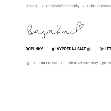
Prejsť
O nás 🎀
Obchodné podmienky
Ochrana osobn
na
obsah
DOPLNKY
🎀 VÝPREDAJ ŠIAT 🎀
🌞 LE
Domov
OBLEČENIE
Krátke velúrové šaty aj pre m