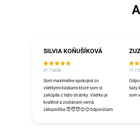
SILVIA KOŇUŠÍKOVÁ
ZU
31.7.2026
17.7.
Som maximálne spokojná zo
Odpo
všetkými kúskami ktoré som si
šaty 
zakúpila z tejto stránky. Všetko je
som v
kvalitné a zostávam verná
zákazníčka 😇😇😇😊😊Odporúčam