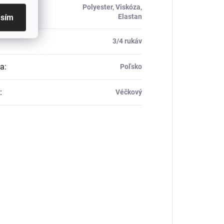
Polyester, Viskóza,
ál
:
Elastan
asím
3/4 rukáv
ca
:
Poľsko
:
Véčkový