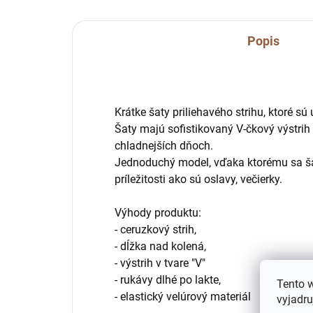
Popis
Krátke šaty priliehavého strihu, ktoré sú 
Šaty majú sofistikovaný V-čkový výstrih 
chladnejších dňoch.
Jednoduchý model, vďaka ktorému sa ša
príležitosti ako sú oslavy, večierky.
Výhody produktu:
- ceruzkový strih,
- dĺžka nad kolená,
- výstrih v tvare "V"
- rukávy dlhé po lakte,
Tento 
- elastický velúrový materiál
vyjadru