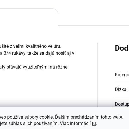
ušité z veľmi kvalitného velúru.
Dod
a 3/4 rukávy, takže sa dajú nosiť aj v
ty stávajú využiteľnými na rôzne
Kategó
Dĺžka
:
Dostu
web používa súbory cookie. Ďalším prechádzaním tohto webu
Farba
:
jete súhlas s ich používaním. Viac informácií
tu
.