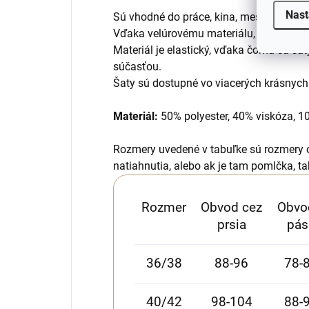
Nast
Sú vhodné do práce, kina, mesta ale aj
Vďaka velúrovému materiálu, z ktorého s
Materiál je elastický, vďaka čomu sú šat
súčasťou.
Šaty sú dostupné vo viacerých krásnych
Materiál:
50% polyester, 40% viskóza, 1
Rozmery uvedené v tabuľke sú rozmery 
natiahnutia, alebo ak je tam pomlčka, ta
Rozmer
Obvod cez
Obvo
prsia
pás
36/38
88-96
78-
40/42
98-104
88-