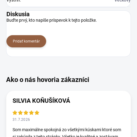
Diskusia
Buďte prvý, kto napíše príspevok k tejto položke.
Pridať komentár
SILVIA KOŇUŠÍKOVÁ
31.7.2026
Som maximálne spokojná zo všetkými kúskami ktoré som
si zakúpila z tejto stránky. Všetko je kvalitné a zostávam