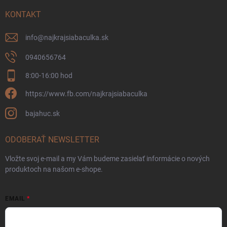
KONTAKT
info
@
najkrajsiabaculka.sk
0940656764
8:00-16:00 hod
https://www.fb.com/najkrajsiabaculka
bajahuc.sk
ODOBERAŤ NEWSLETTER
Vložte svoj e-mail a my Vám budeme zasielať informácie o nových
produktoch na našom e-shope.
EMAIL