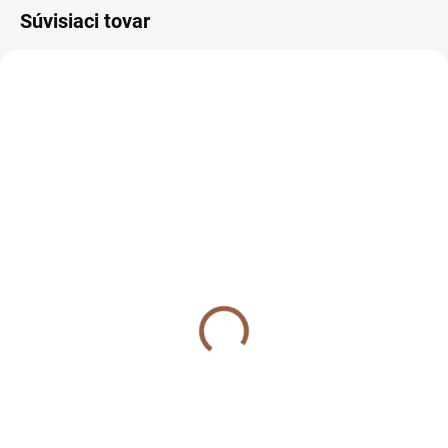
Súvisiaci tovar
NOVINKA
NA SKLADE
Pohodlný plus size
sveter s čipkou Balisa
ružový
36 €