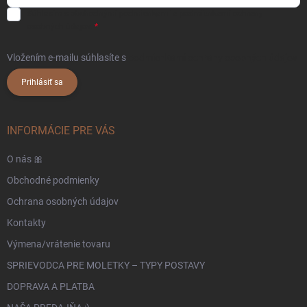
Súhlasím s
obchodnými podmienkami
a
podmienkami ochrany
osobných údajov.
Vložením e-mailu súhlasíte s
podmienkami ochrany osobných údajov
Prihlásiť sa
INFORMÁCIE PRE VÁS
O nás 🎀
Obchodné podmienky
Ochrana osobných údajov
Kontakty
Výmena/vrátenie tovaru
SPRIEVODCA PRE MOLETKY – TYPY POSTAVY
DOPRAVA A PLATBA