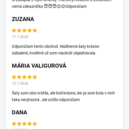
verná zákazníčka 😇😇😇😊😊Odporúčam
ZUZANA
17.7.2026
Odporúčam tento obchod. Nádherné šaty krásne
zabalené, kvalitné už som viackrát objednávala.
MÁRIA VALIGUROVÁ
15.7.2026
Šaty som síce vrátila, ale boli krásne, len ja som bola v nich
taka nevýrazná , ale určite odporúčam
DANA