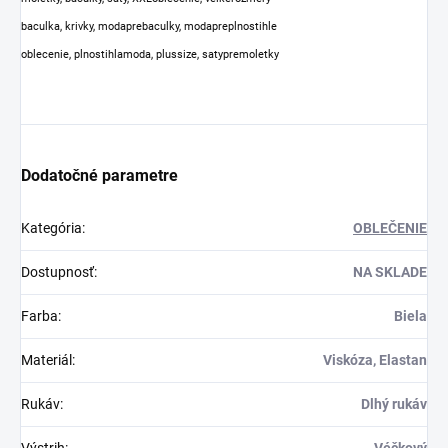
baculka, krivky, modaprebaculky, modapreplnostihle
oblecenie, plnostihlamoda, plussize, satypremoletky
Dodatočné parametre
Kategória
:
OBLEČENIE
Dostupnosť
:
NA SKLADE
Farba
:
Biela
Materiál
:
Viskóza, Elastan
Rukáv
:
Dlhý rukáv
Výstrih
:
Véčkový