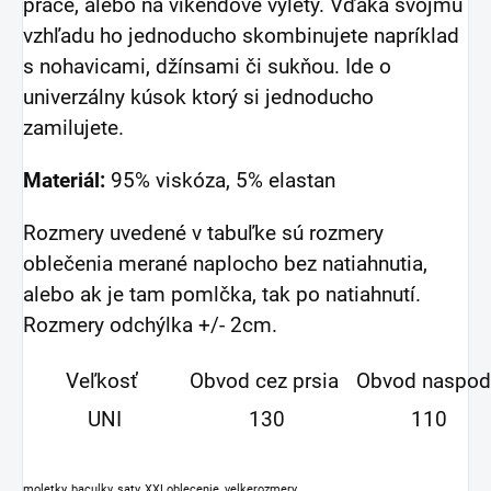
práce, alebo na víkendové výlety.
Vďaka svojmu
vzhľadu ho jednoducho skombinujete napríklad
s nohavicami, džínsami či sukňou. Ide o
univerzálny kúsok ktorý si jednoducho
zamilujete.
Materiál:
95% viskóza, 5% elastan
Rozmery uvedené v tabuľke sú rozmery
oblečenia merané naplocho bez natiahnutia,
alebo ak je tam pomlčka, tak po natiahnutí.
Rozmery odchýlka +/- 2cm.
Veľkosť
Obvod cez prsia
Obvod naspod
UNI
130
110
moletky, baculky, saty, XXLoblecenie, velkerozmery