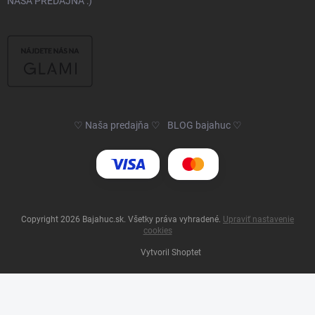
NAŠA PREDAJŇA :)
♡ Naša predajňa ♡
BLOG bajahuc ♡
Copyright 2026
Bajahuc.sk
. Všetky práva vyhradené.
Upraviť nastavenie
cookies
Vytvoril Shoptet