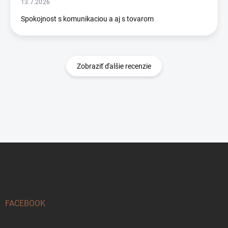
13.7.2026
Spokojnost s komunikaciou a aj s tovarom
Zobraziť ďalšie recenzie
Z
á
p
ä
t
i
FACEBOOK
e