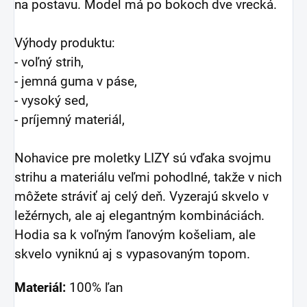
na postavu. Model má po bokoch dve vrecká.
Výhody produktu:
- voľný strih,
- jemná guma v páse,
- vysoký sed,
- príjemný materiál,
Nohavice pre moletky LIZY sú vďaka svojmu
strihu a materiálu veľmi pohodlné, takže v nich
môžete stráviť aj celý deň. Vyzerajú skvelo v
ležérnych, ale aj elegantným kombináciách.
Hodia sa k
voľným ľanovým košeliam, ale
skvelo vyniknú aj s vypasovaným topom.
Materiál:
100% ľan