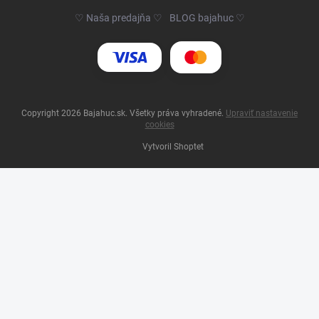
♡ Naša predajňa ♡
BLOG bajahuc ♡
Copyright 2026
Bajahuc.sk
. Všetky práva vyhradené.
Upraviť nastavenie
cookies
Vytvoril Shoptet