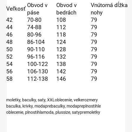
Obvod v
Obvod v
Vnútorná dĺžka
Veľkosť
páse
bedrách
nohy
42
70-80
108
79
44
74-88
112
79
46
80-96
118
79
48
86-104
124
79
50
90-110
128
79
52
96-116
132
79
54
100-122
138
79
56
106-130
142
79
58
112-138
146
79
moletky, baculky, saty, XXLoblecenie, velkerozmery
baculka, krivky, modaprebaculky, modapreplnostihle
oblecenie, plnostihlamoda, plussize, satypremoletky