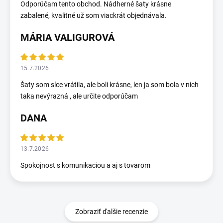
Odporúčam tento obchod. Nádherné šaty krásne
zabalené, kvalitné už som viackrát objednávala.
MÁRIA VALIGUROVÁ
15.7.2026
Šaty som síce vrátila, ale boli krásne, len ja som bola v nich
taka nevýrazná , ale určite odporúčam
DANA
13.7.2026
Spokojnost s komunikaciou a aj s tovarom
Zobraziť ďalšie recenzie