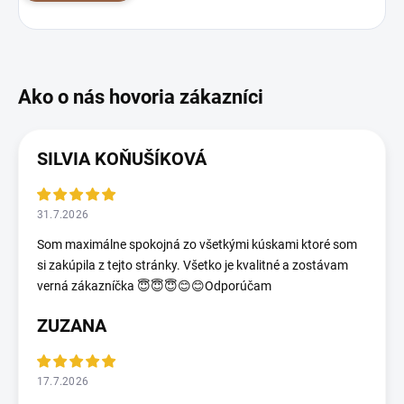
SILVIA KOŇUŠÍKOVÁ
31.7.2026
Som maximálne spokojná zo všetkými kúskami ktoré som
si zakúpila z tejto stránky. Všetko je kvalitné a zostávam
verná zákazníčka 😇😇😇😊😊Odporúčam
ZUZANA
17.7.2026