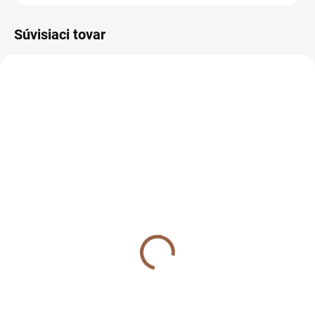
Súvisiaci tovar
NOVINKA
NOVINKA
SKLADOM (7-10 PRAC. DNÍ)
SKLADOM (7-10 PRAC. DNÍ)
Pohodlné ľanové
Pohodlné ľanové
nohavice s vysokým
nohavice s vysokým
pásom pre moletky Lizy
pásom pre moletky Lizy