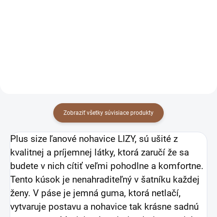
khaki
modré
51 €
51 €
41,46 € bez DPH
41,46 € bez DPH
Detail
Detail
Zobraziť všetky súvisiace produkty
Plus size ľanové nohavice LIZY, sú ušité z
kvalitnej a príjemnej látky, ktorá zaručí že sa
budete v nich cítiť veľmi pohodlne a komfortne.
Tento kúsok je nenahraditeľný v šatníku každej
ženy. V páse je jemná guma, ktorá netlačí,
vytvaruje postavu a nohavice tak krásne sadnú