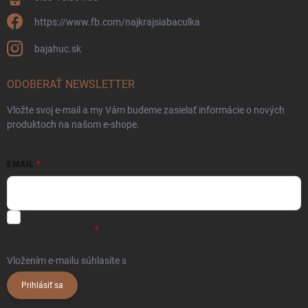
https://www.fb.com/najkrajsiabaculka
bajahuc.sk
ODOBERAŤ NEWSLETTER
Vložte svoj e-mail a my Vám budeme zasielať informácie o nových
produktoch na našom e-shope.
EMAIL
Súhlasím s
obchodnými podmienkami
a
podmienkami ochrany
osobných údajov.
Vložením e-mailu súhlasíte s
podmienkami ochrany osobných údajov
Prihlásiť sa