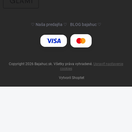
♡ Naša predajňa ♡
BLOG bajahuc ♡
Copyright 2026
Bajahuc.sk
. Všetky práva vyhradené.
Upraviť nastavenie
cookies
Vytvoril Shoptet