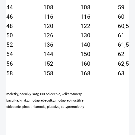
44
108
108
59
46
116
116
60
48
120
122
60,5
50
126
130
61
52
136
140
61,5
54
144
150
62
56
152
160
62,5
58
158
168
63
moletky, baculky, saty, XXLoblecenie, velkerozmery
baculka, krivky, modaprebaculky, modapreplnostihle
oblecenie, plnostihlamoda, plussize, satypremoletky