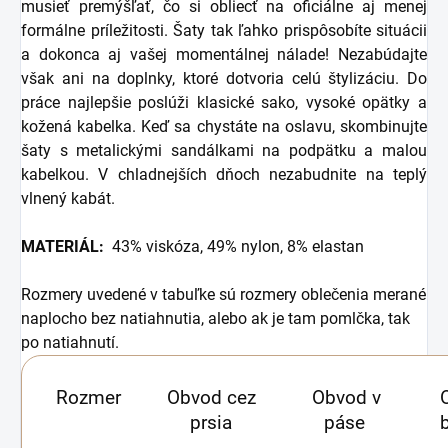
musieť premýšľať, čo si obliecť na oficiálne aj menej
formálne príležitosti. Šaty tak ľahko prispôsobíte situácii
a dokonca aj vašej momentálnej nálade! Nezabúdajte
však ani na doplnky, ktoré dotvoria celú štylizáciu. Do
práce najlepšie poslúži klasické sako, vysoké opätky a
kožená kabelka. Keď sa chystáte na oslavu, skombinujte
šaty s metalickými sandálkami na podpätku a malou
kabelkou. V chladnejších dňoch nezabudnite na teplý
vlnený kabát.
MATERIÁL:
43% viskóza, 49% nylon, 8% elastan
Rozmery uvedené v tabuľke sú rozmery oblečenia merané
naplocho bez natiahnutia, alebo ak je tam pomlčka, tak
po natiahnutí.
Rozmer
Obvod cez
Obvod v
prsia
páse