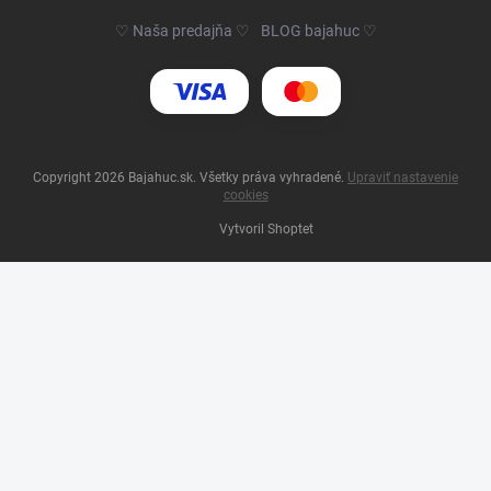
♡ Naša predajňa ♡
BLOG bajahuc ♡
Copyright 2026
Bajahuc.sk
. Všetky práva vyhradené.
Upraviť nastavenie
cookies
Vytvoril Shoptet