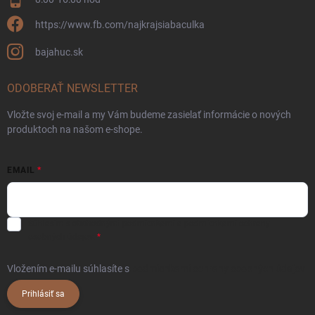
https://www.fb.com/najkrajsiabaculka
bajahuc.sk
ODOBERAŤ NEWSLETTER
Vložte svoj e-mail a my Vám budeme zasielať informácie o nových
produktoch na našom e-shope.
EMAIL
Súhlasím s
obchodnými podmienkami
a
podmienkami ochrany
osobných údajov.
Vložením e-mailu súhlasíte s
podmienkami ochrany osobných údajov
Prihlásiť sa