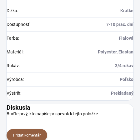
Dĺžka
:
Krátke
Dostupnosť
:
7-10 prac. dní
Farba
:
Fialová
Materiál
:
Polyester, Elastan
Rukáv
:
3/4 rukáv
Výrobca
:
Poľsko
Výstrih
:
Prekladaný
Diskusia
Buďte prvý, kto napíše príspevok k tejto položke.
Pridať komentár