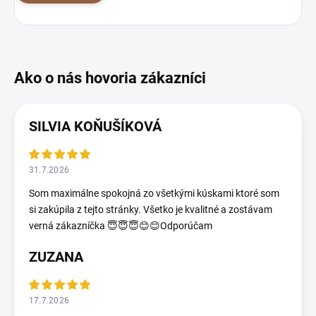
SILVIA KOŇUŠÍKOVÁ
31.7.2026
Som maximálne spokojná zo všetkými kúskami ktoré som
si zakúpila z tejto stránky. Všetko je kvalitné a zostávam
verná zákazníčka 😇😇😇😊😊Odporúčam
ZUZANA
17.7.2026