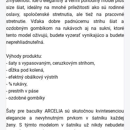
zmyselnosť. Ide o elegantný a veľmi pohodlný model plus
size šiat, ideálny na mnohé príležitosti ako sú rodinné
oslavy, spoločenské stretnutia, ale tiež na pracovné
stretnutie. Vďaka dobre padnúcemu strihu šiat a
ozdobným gombíkom na rukávoch aj na sukni, ktoré
tento model oživujú, budete vyzerať vynikajúco a budete
neprehliadnuteľná.
Výhody produktu:
- šaty s vypasovaným, ceruzkovým strihom,
- dĺžka pod kolená,
- efektný obálkový výstrih
- ¾ rukávy,
- prestrih v páse
- ozdobné gombíky
Šaty pre baculky ARCELIA sú skutočnou kvintesenciou
elegancie a nevyhnutným prvkom v šatníku každej
ženy. S týmto modelom v šatníku už nikdy nebudete