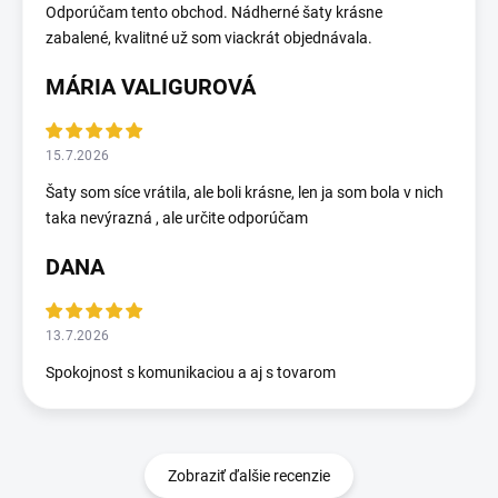
Odporúčam tento obchod. Nádherné šaty krásne
zabalené, kvalitné už som viackrát objednávala.
MÁRIA VALIGUROVÁ
15.7.2026
Šaty som síce vrátila, ale boli krásne, len ja som bola v nich
taka nevýrazná , ale určite odporúčam
DANA
13.7.2026
Spokojnost s komunikaciou a aj s tovarom
Zobraziť ďalšie recenzie