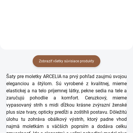
55,28 € bez DPH
55,28 € bez DPH
Detail
Detail
Zobraziť všetky súvisiace produkty
Šaty pre moletky ARCELIA na prvý pohľad zaujmú svojou
eleganciou a štýlom. Sú vyrobené z kvalitnej, mierne
elastickej a na telo príjemnej látky, pekne sedia na tele a
zaručujú pohodlie a komfort. Ceruzkový, mierne
vypasovaný strih s midi dĺžkou krásne zvýrazní ženské
plus size tvary, opticky predĺži a zoštíhli postavu. Dôležitú
úlohu tu zohráva obálkový výstrih, ktorý padne vhod
najmä moletkám s väčších poprsím a dodáva celku