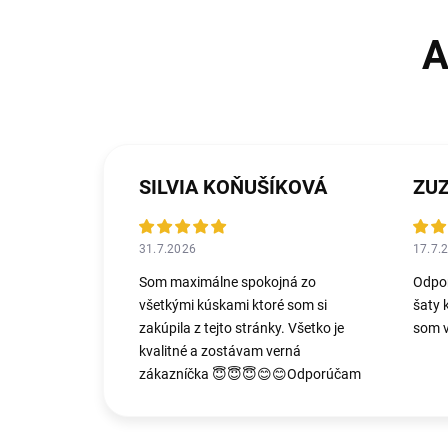
SILVIA KOŇUŠÍKOVÁ
ZU
31.7.2026
17.7.
Som maximálne spokojná zo
Odpo
všetkými kúskami ktoré som si
šaty 
zakúpila z tejto stránky. Všetko je
som v
kvalitné a zostávam verná
zákazníčka 😇😇😇😊😊Odporúčam