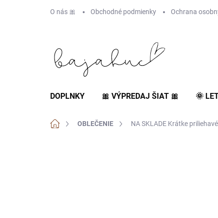
Prejsť
O nás 🎀
Obchodné podmienky
Ochrana osobn
na
obsah
DOPLNKY
🎀 VÝPREDAJ ŠIAT 🎀
🌞 LE
Domov
OBLEČENIE
NA SKLADE Krátke priliehavé