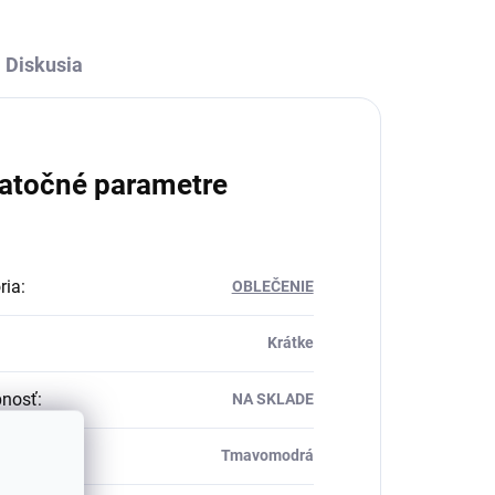
Diskusia
atočné parametre
ria
:
OBLEČENIE
Krátke
pnosť
:
NA SKLADE
Tmavomodrá