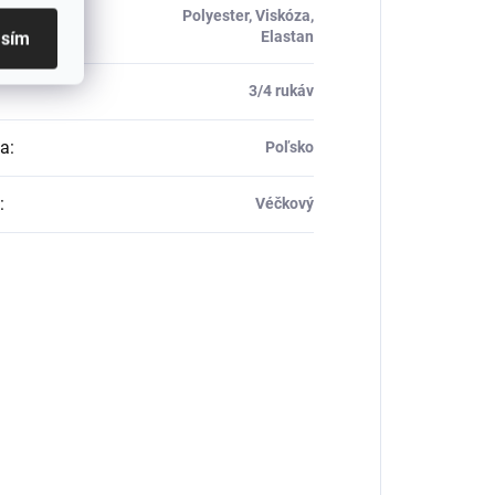
Polyester, Viskóza,
ál
:
Elastan
asím
3/4 rukáv
ca
:
Poľsko
:
Véčkový