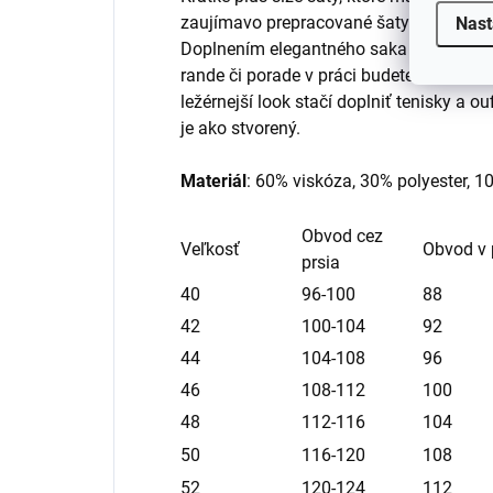
zaujímavo prepracované šaty zaručia že 
Nast
Doplnením elegantného saka a lodičiek 
rande či porade v práci budete vyzerať 
ležérnejší look stačí doplniť tenisky a o
je ako stvorený.
Materiál
: 60% viskóza, 30% polyester, 1
Obvod cez
Veľkosť
Obvod v
prsia
40
96-100
88
42
100-104
92
44
104-108
96
46
108-112
100
48
112-116
104
50
116-120
108
52
120-124
112