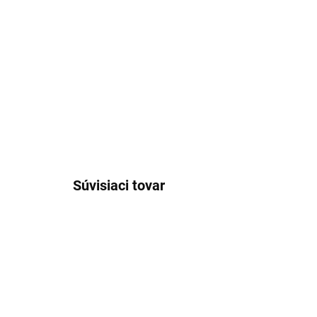
Súvisiaci tovar
25584/42