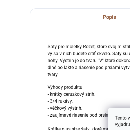
Popis
Š
aty pre moletky Rozet, ktoré svojím st
vy sa v nich budete cítiť skvelo. Šaty sú
nohy. Výstrih je do tvaru "V" ktoré dokon
dlhé po lakte a riasenie pod prsiami vy
tvary.
Výhody produktu:
- krátky ceruzkový strih,
- 3/4 rukávy,
- véčkový výstrih,
- zaujímavé riasenie pod prsiami
Tento 
vyjadru
Krátke plus size šaty, ktoré majú množs