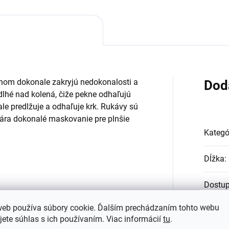
rihom dokonale zakryjú nedokonalosti a
Dod
 dlhé nad kolená, čiže pekne odhaľujú
ale predlžuje a odhaľuje krk. Rukávy sú
tvára dokonalé maskovanie pre plnšie
Kategó
Dĺžka
:
Dostu
web používa súbory cookie. Ďalším prechádzaním tohto webu
Farba
:
jete súhlas s ich používaním. Viac informácií
tu
.
tvo využití. Jednoduché no zároveň