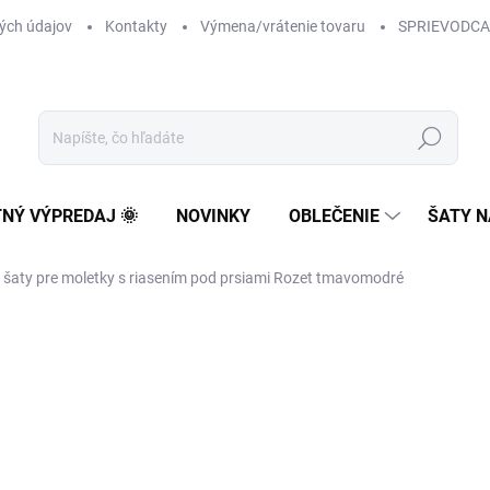
ých údajov
Kontakty
Výmena/vrátenie tovaru
SPRIEVODCA
Hľadať
TNÝ VÝPREDAJ 🌞
NOVINKY
OBLEČENIE
ŠATY N
 šaty pre moletky s riasením pod prsiami Rozet tmavomodré
69 €
56,10 € bez DPH
Jednotková
NA SKLADE
cena:
VEĽKOSŤ