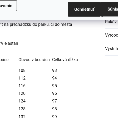
sa v nich budete cítiť pohodlne.
avenie
Materi
Odmietnuť
Súhl
na vysokom opätku zaručíte že na
elegantne sexy a sebavedomo. Pre
Rukáv
:
ufit na prechádzku do parku, či do mesta
Výrob
0% elastan
Výstrih
 páse
Obvod v bedrách
Celková dĺžka
108
93
112
94
116
95
120
96
124
97
128
98
132
99