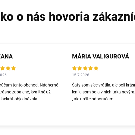
ZANA
MÁRIA VALIGUROVÁ
2026
15.7.2026
rúčam tento obchod. Nádherné
Šaty som síce vrátila, ale boli krás
krásne zabalené, kvalitné už
len ja som bola v nich taka nevýr
iackrát objednávala.
, ale určite odporúčam