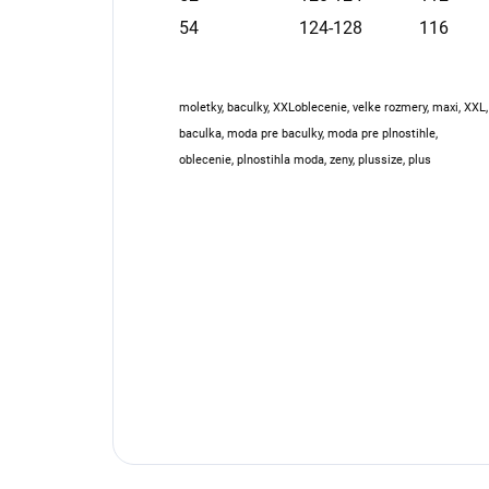
54
124-128
116
moletky, baculky, XXLoblecenie, velke rozmery, maxi, XXL,
baculka, moda pre baculky, moda pre plnostihle,
oblecenie, plnostihla moda, zeny, plussize, plus