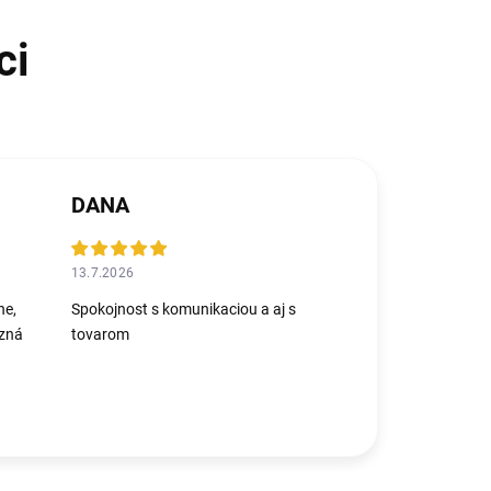
DANA
13.7.2026
ne,
Spokojnost s komunikaciou a aj s
azná
tovarom