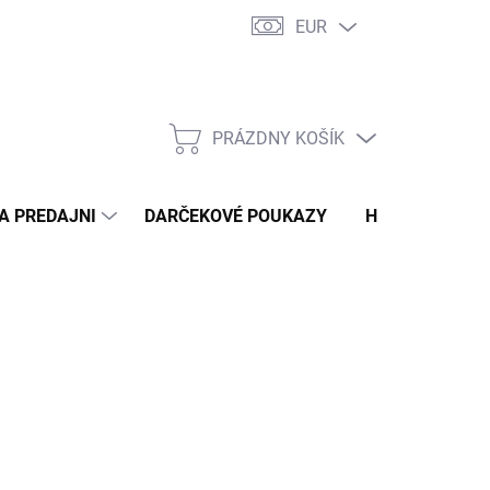
EUR
 PRE MOLETKY – TYPY POSTAVY
DOPRAVA A PLATBA
NAŠA PR
PRÁZDNY KOŠÍK
NÁKUPNÝ
KOŠÍK
A PREDAJNI
DARČEKOVÉ POUKAZY
HODNOTENIE 