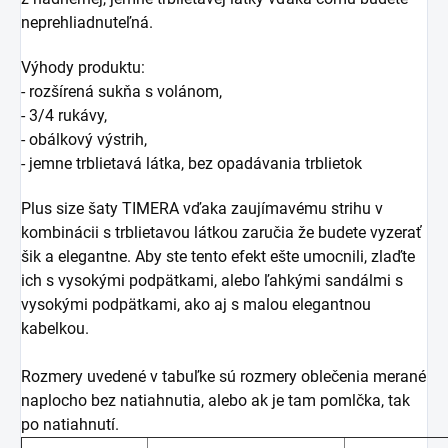
neprehliadnuteľná.
Výhody produktu:
- rozšírená sukňa s volánom,
- 3/4 rukávy,
- obálkový výstrih,
- jemne trblietavá látka, bez opadávania trblietok
Plus size šaty TIMERA vďaka zaujímavému strihu v
kombinácii s trblietavou látkou zaručia že budete vyzerať
šik a elegantne. Aby ste tento efekt ešte umocnili, zlaďte
ich s vysokými podpätkami, alebo ľahkými sandálmi s
vysokými podpätkami, ako aj s malou elegantnou
kabelkou.
Rozmery uvedené v tabuľke sú rozmery oblečenia merané
naplocho bez natiahnutia, alebo ak je tam pomlčka, tak
po natiahnutí.