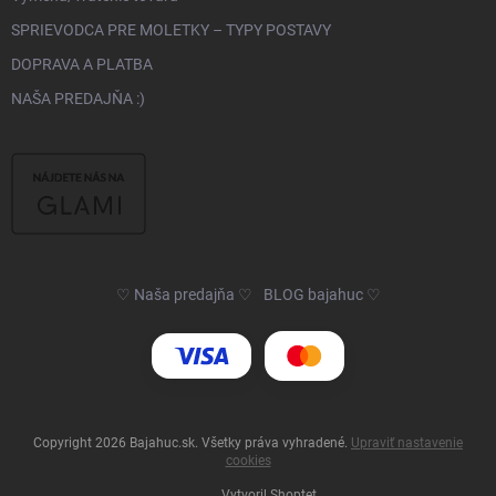
SPRIEVODCA PRE MOLETKY – TYPY POSTAVY
DOPRAVA A PLATBA
NAŠA PREDAJŇA :)
♡ Naša predajňa ♡
BLOG bajahuc ♡
Copyright 2026
Bajahuc.sk
. Všetky práva vyhradené.
Upraviť nastavenie
cookies
Vytvoril Shoptet