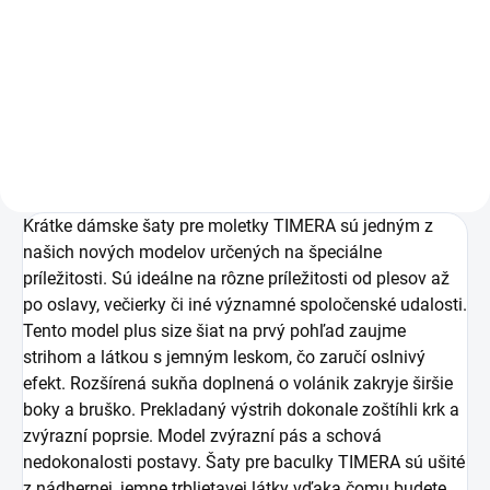
pre moletky Timera
pre moletky Timera
62 €
62 €
bordové
kráľovské modré
50,41 € bez DPH
50,41 € bez DPH
Detail
Detail
Krátke dámske šaty pre moletky TIMERA sú jedným z
našich nových modelov určených na špeciálne
príležitosti. Sú ideálne na rôzne príležitosti od plesov až
po oslavy, večierky či iné významné spoločenské udalosti.
Tento model plus size šiat na prvý pohľad zaujme
strihom a látkou s jemným leskom, čo zaručí oslnivý
efekt. Rozšírená sukňa doplnená o volánik zakryje širšie
boky a bruško. Prekladaný výstrih dokonale zoštíhli krk a
zvýrazní poprsie. Model zvýrazní pás a schová
nedokonalosti postavy. Šaty pre baculky TIMERA sú ušité
z nádhernej, jemne trblietavej látky vďaka čomu budete