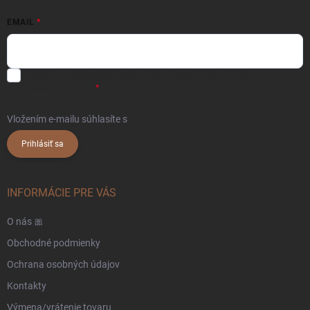
EMAIL
Súhlasím s
obchodnými podmienkami
a
podmienkami ochrany
osobných údajov.
Vložením e-mailu súhlasíte s
podmienkami ochrany osobných údajov
Prihlásiť sa
INFORMÁCIE PRE VÁS
O nás 🎀
Obchodné podmienky
Ochrana osobných údajov
Kontakty
Výmena/vrátenie tovaru