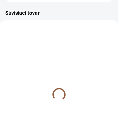
Súvisiaci tovar
NOVINKA
NA SKLADE
NA SKLADE
NA SKLADE Krátke
NA SKLADE Krátke
dámske spoločenské
dámske spoločenské
šaty s jemným leskom
šaty s jemným leskom