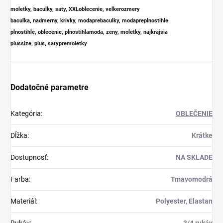
moletky, baculky, saty, XXLoblecenie, velkerozmery
baculka, nadmerny, krivky, modaprebaculky, modapreplnostihle
plnostihle, oblecenie, plnostihlamoda, zeny, moletky, najkrajsia
plussize, plus, satypremoletky
Dodatočné parametre
Kategória
:
OBLEČENIE
Dĺžka
:
Krátke
Dostupnosť
:
NA SKLADE
Farba
:
Tmavomodrá
Materiál
:
Polyester, Elastan
Rukáv
:
3/4 rukáv