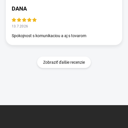
DANA
13.7.2026
Spokojnost s komunikaciou a aj s tovarom
Zobraziť ďalšie recenzie
Z
á
p
ä