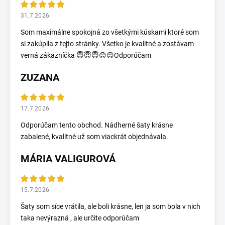
31.7.2026
Som maximálne spokojná zo všetkými kúskami ktoré som
si zakúpila z tejto stránky. Všetko je kvalitné a zostávam
verná zákazníčka 😇😇😇😊😊Odporúčam
ZUZANA
17.7.2026
Odporúčam tento obchod. Nádherné šaty krásne
zabalené, kvalitné už som viackrát objednávala.
MÁRIA VALIGUROVÁ
15.7.2026
Šaty som síce vrátila, ale boli krásne, len ja som bola v nich
taka nevýrazná , ale určite odporúčam