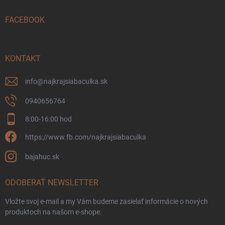
t
i
FACEBOOK
e
KONTAKT
info
@
najkrajsiabaculka.sk
0940656764
8:00-16:00 hod
https://www.fb.com/najkrajsiabaculka
bajahuc.sk
ODOBERAŤ NEWSLETTER
Vložte svoj e-mail a my Vám budeme zasielať informácie o nových
produktoch na našom e-shope.