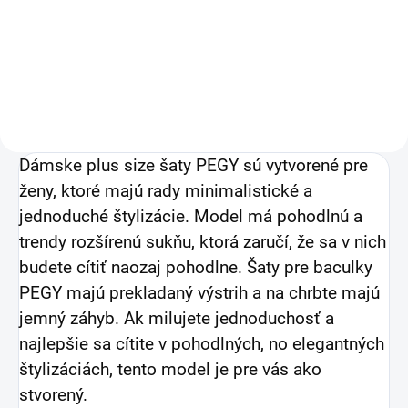
47,15 € bez DPH
47,15 € bez DPH
Detail
Detail
Dámske plus size šaty PEGY s
ú vytvorené pre
ženy, ktoré majú rady minimalistické a
jednoduché štylizácie
. Model má pohodlnú a
trendy rozšírenú sukňu, ktorá zaručí, že sa v nich
budete cítiť naozaj pohodlne. Šaty pre baculky
PEGY majú prekladaný výstrih a na chrbte majú
jemný záhyb.
Ak milujete jednoduchosť a
najlepšie sa cítite v pohodlných, no elegantných
štylizáciách, tento model je pre vás ako
stvorený.