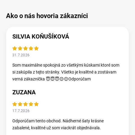
SILVIA KOŇUŠÍKOVÁ
31.7.2026
Som maximálne spokojná zo všetkými kúskami ktoré som
si zakúpila z tejto stránky. Všetko je kvalitné a zostávam
verná zákazníčka 😇😇😇😊😊Odporúčam
ZUZANA
17.7.2026
Odporúčam tento obchod. Nádherné šaty krásne
zabalené, kvalitné už som viackrát objednávala.