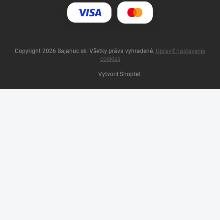
Copyright 2026
Bajahuc.sk
. Všetky práva vyhradené.
Upraviť nastavenie
cookies
Vytvoril Shoptet