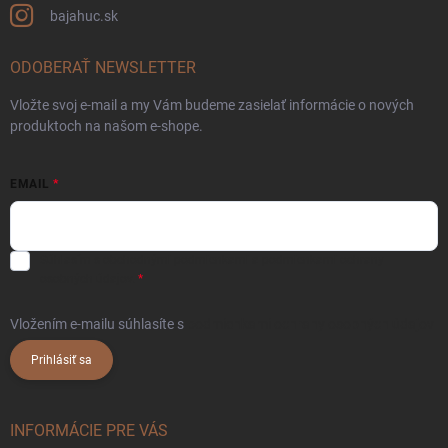
bajahuc.sk
ODOBERAŤ NEWSLETTER
Vložte svoj e-mail a my Vám budeme zasielať informácie o nových
produktoch na našom e-shope.
EMAIL
Súhlasím s
obchodnými podmienkami
a
podmienkami ochrany
osobných údajov.
Vložením e-mailu súhlasíte s
podmienkami ochrany osobných údajov
Prihlásiť sa
INFORMÁCIE PRE VÁS