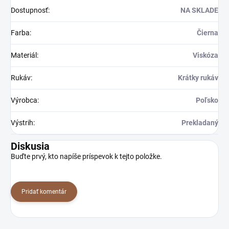
Dostupnosť
:
NA SKLADE
Farba
:
Čierna
Materiál
:
Viskóza
Rukáv
:
Krátky rukáv
Výrobca
:
Poľsko
Výstrih
:
Prekladaný
Diskusia
Buďte prvý, kto napíše príspevok k tejto položke.
Pridať komentár