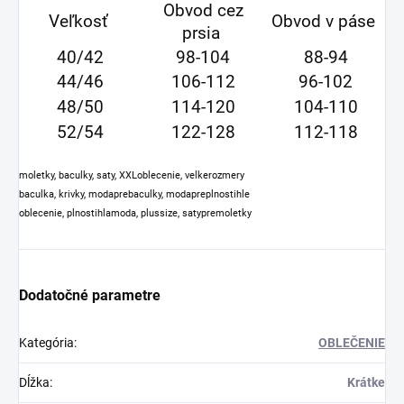
Obvod cez
Veľkosť
Obvod v páse
prsia
40/42
98-104
88-94
44/46
106-112
96-102
48/50
114-120
104-110
52/54
122-128
112-118
moletky, baculky, saty, XXLoblecenie, velkerozmery
baculka, krivky, modaprebaculky, modapreplnostihle
oblecenie, plnostihlamoda, plussize, satypremoletk
y
Dodatočné parametre
Kategória
:
OBLEČENIE
Dĺžka
:
Krátke