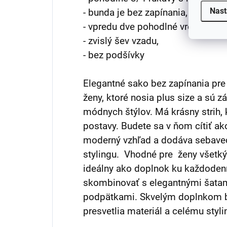
Nast
- bunda je bez zapínania,
- vpredu dve pohodlné vrecká,
- zvislý šev vzadu,
- bez podšívky
Elegantné sako bez zapínania pre
ženy, ktoré nosia plus size a sú 
módnych štýlov. Má krásny strih,
postavy. Budete sa v ňom cítiť ak
moderný vzhľad a dodáva sebav
stylingu. Vhodné pre ženy všetký
ideálny ako doplnok ku každoden
skombinovať s elegantnými šata
podpätkami. Skvelým doplnkom bu
presvetlia materiál a celému styli