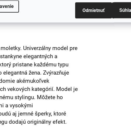
avenie
Odmietnuť
Súhl
Výrob
 moletky. Univerzálny model pre
zástankyne elegantných a
 ktorý pristane každému typu
o elegantná žena. Zvýrazňuje
edomie akémukoľvek
ch vekových kategórií. Model je
nému stylingu. Môžete ho
mi a vysokými
dú aj jemné šperky, ktoré
ngu dodajú originálny efekt.