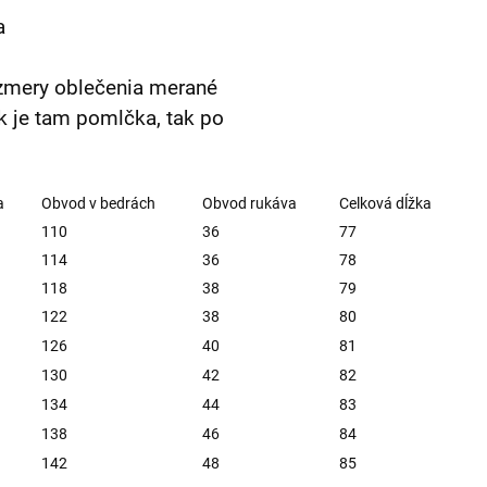
a
zmery oblečenia merané
k je tam pomlčka, tak po
a
Obvod v bedrách
Obvod rukáva
Celková dĺžka
110
36
77
114
36
78
118
38
79
122
38
80
126
40
81
130
42
82
134
44
83
138
46
84
142
48
85