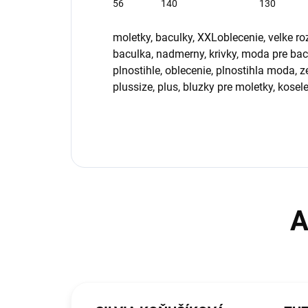
56
140
130
moletky, baculky, XXLoblecenie, velke ro
baculka, nadmerny, krivky, moda pre bac
plnostihle, oblecenie, plnostihla moda, ze
plussize, plus, bluzky pre moletky, kosel