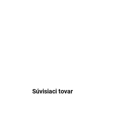
Súvisiaci tovar
AKCIA
23708/42