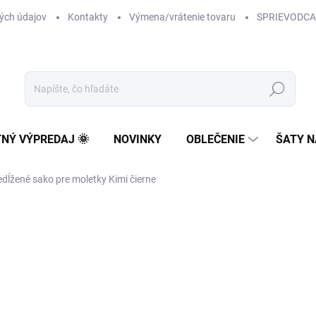
ých údajov
Kontakty
Výmena/vrátenie tovaru
SPRIEVODCA
Hľadať
TNÝ VÝPREDAJ 🌞
NOVINKY
OBLEČENIE
ŠATY N
dĺžené sako pre moletky Kimi čierne
59 €
16 €
13,01 € bez DPH
Jednotková
NA SKLADE
cena: