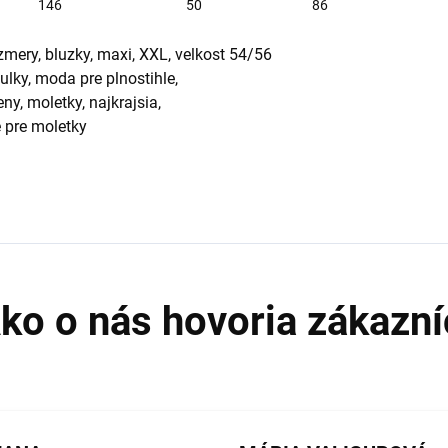
146
50
86
zmery, bluzky, maxi, XXL, velkost 54/56
ulky, moda pre plnostihle,
ny, moletky, najkrajsia,
e pre moletky