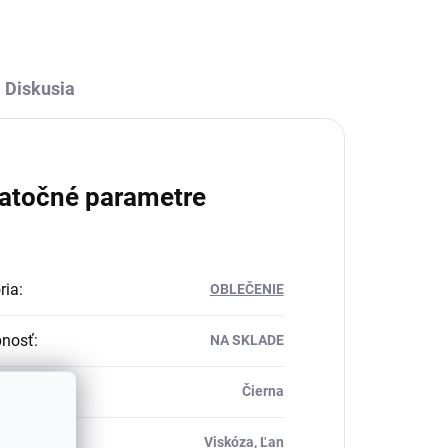
Diskusia
atočné parametre
ria
:
OBLEČENIE
pnosť
:
NA SKLADE
Čierna
ál
:
Viskóza, Ľan