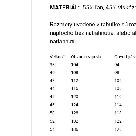
MATERIÁL:
55% ľan, 45% viskóz
Rozmery uvedené v tabuľke sú ro
naplocho bez natiahnutia, alebo a
natiahnutí.
Veľkosť
Obvod cez prsia
Obvod pás
38
104
94
40
108
98
42
112
102
44
116
106
46
120
110
48
124
114
50
128
118
52
132
122
54
136
126