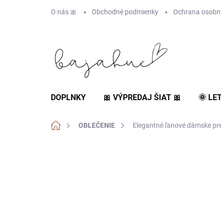
Prejsť
O nás 🎀
Obchodné podmienky
Ochrana osobn
na
obsah
DOPLNKY
🎀 VÝPREDAJ ŠIAT 🎀
🌞 LE
Domov
OBLEČENIE
Elegantné ľanové dámske pre
AKCIA