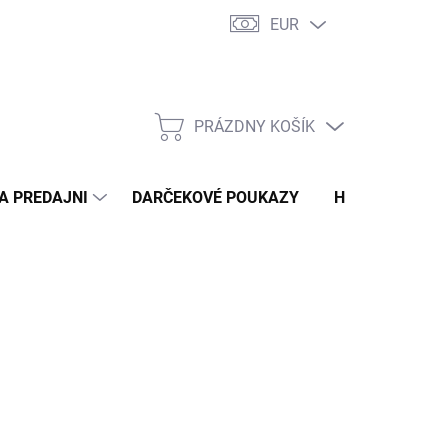
EUR
 PRE MOLETKY – TYPY POSTAVY
DOPRAVA A PLATBA
NAŠA PR
PRÁZDNY KOŠÍK
NÁKUPNÝ
KOŠÍK
A PREDAJNI
DARČEKOVÉ POUKAZY
HODNOTENIE 