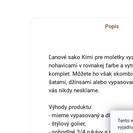
Popis
Ľanové sako Kimi pre moletky vyz
nohavicami v rovnakej farbe a vy
komplet. Môžete ho však skombin
šatami, džínsami alebo vypasovan
vás nikdy nesklame.
Výhody produktu:
- mierne vypasovaný a dlhší strih,
Tento 
- štýlový golier,
vyjadru
- pohodlné 3/4 rukávy s možnosťo