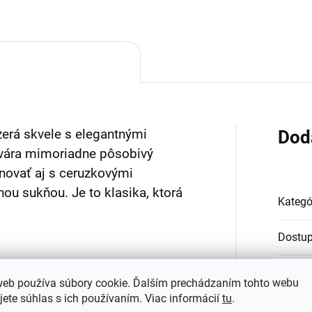
erá skvele s elegantnými
Dod
tvára mimoriadne pôsobivý
ovať aj s ceruzkovými
ou sukňou. Je to klasika, ktorá
Kategó
Dostu
Farba
:
web používa súbory cookie. Ďalším prechádzaním tohto webu
jete súhlas s ich používaním. Viac informácií
tu
.
Materi
u vyhrnutia,