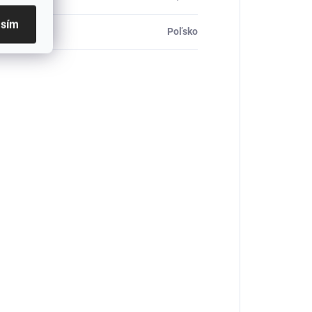
asím
ca
:
Poľsko