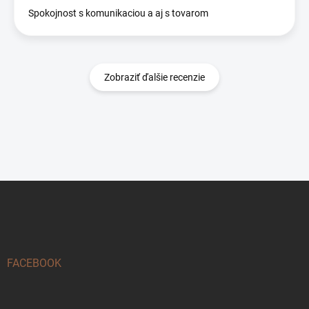
Spokojnost s komunikaciou a aj s tovarom
Zobraziť ďalšie recenzie
Z
á
p
ä
t
i
FACEBOOK
e