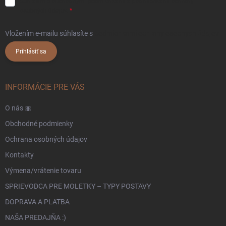
Súhlasím s
obchodnými podmienkami
a
podmienkami ochrany
osobných údajov.
Vložením e-mailu súhlasíte s
podmienkami ochrany osobných údajov
Prihlásiť sa
INFORMÁCIE PRE VÁS
O nás 🎀
Obchodné podmienky
Ochrana osobných údajov
Kontakty
Výmena/vrátenie tovaru
SPRIEVODCA PRE MOLETKY – TYPY POSTAVY
DOPRAVA A PLATBA
NAŠA PREDAJŇA :)