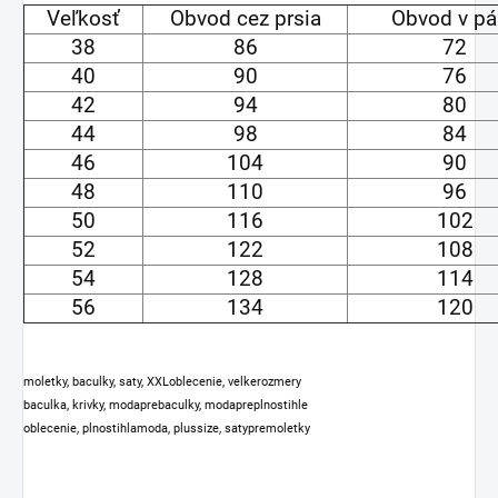
Veľkosť
Obvod cez prsia
Obvod v pá
38
86
72
40
90
76
42
94
80
44
98
84
46
104
90
48
110
96
50
116
102
52
122
108
54
128
114
56
134
120
moletky, baculky, saty, XXLoblecenie, velkerozmery
baculka, krivky, modaprebaculky, modapreplnostihle
oblecenie, plnostihlamoda, plussize, satypremoletky