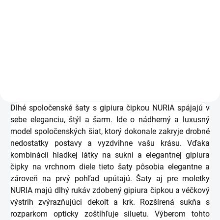
pre moletky Nuria
139 €
svetloružové
113,01 € bez DPH
Detail
Dlhé spoločenské šaty s gipiura čipkou NURIA spájajú v
sebe eleganciu, štýl a šarm. Ide o nádherný a luxusný
model spoločenských šiat, ktorý dokonale zakryje drobné
nedostatky postavy a vyzdvihne vašu krásu. Vďaka
kombinácii hladkej látky na sukni a elegantnej gipiura
čipky na vrchnom diele tieto šaty pôsobia elegantne a
zároveň na prvý pohľad upútajú. Šaty aj pre moletky
NURIA majú dlhý rukáv zdobený gipiura čipkou a véčkový
výstrih zvýrazňujúci dekolt a krk. Rozšírená sukňa s
rozparkom opticky zoštíhľuje siluetu.
Výberom tohto