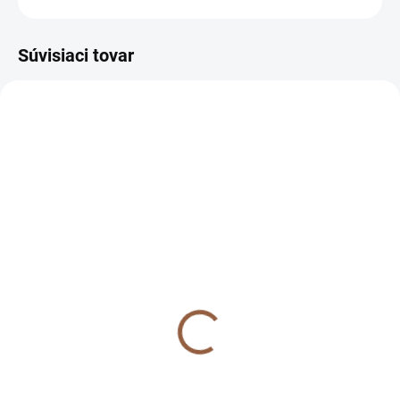
Súvisiaci tovar
NA SKLADE
NA SKLADE Dlhé
spoločenské čipkované
šaty s dlhým rukávom aj