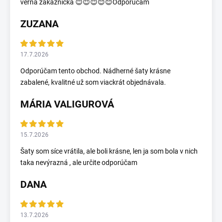
verná zákazníčka 😇😇😇😊😊Odporúčam
ZUZANA
17.7.2026
Odporúčam tento obchod. Nádherné šaty krásne
zabalené, kvalitné už som viackrát objednávala.
MÁRIA VALIGUROVÁ
15.7.2026
Šaty som síce vrátila, ale boli krásne, len ja som bola v nich
taka nevýrazná , ale určite odporúčam
DANA
13.7.2026