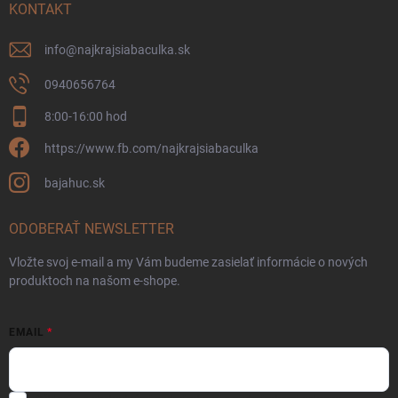
KONTAKT
info
@
najkrajsiabaculka.sk
0940656764
8:00-16:00 hod
https://www.fb.com/najkrajsiabaculka
bajahuc.sk
ODOBERAŤ NEWSLETTER
Vložte svoj e-mail a my Vám budeme zasielať informácie o nových
produktoch na našom e-shope.
EMAIL