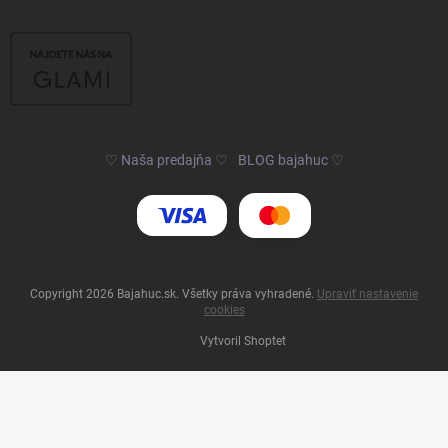
♡ Naša predajňa ♡
BLOG bajahuc ♡
Copyright 2026
Bajahuc.sk
. Všetky práva vyhradené.
Upraviť nastavenie
cookies
Vytvoril Shoptet