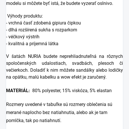
modelu si môžete byť istá, že budete vyzerať oslnivo.
Výhody produktu:
- vrchná časť zdobená gipiura čipkou
- dlhá rozšírená sukňa s rozparkom
- véčkový výstrih
- kvalitná a príjemná látka
V šatách NURIA budete neprehliadnuteľná na rôznych
spoločenských udalostiach, svadbách, plesoch či
večierkoch.
Doladiť k nim môžete sandálky alebo lodičky
na opätku, malú kabelku a wow efekt je zaručený.
MATERIÁL:
80% polyester, 15% viskóza, 5% elastan
Rozmery uvedené v tabuľke sú rozmery oblečenia sú
merané naplocho bez natiahnutia, alebo ak je tam
pomlčka, tak po natiahnutí.