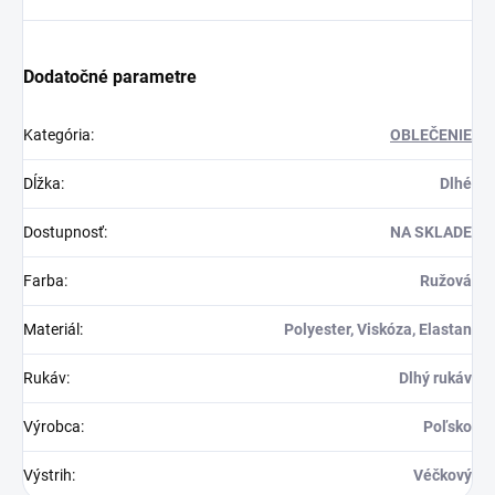
Dodatočné parametre
Kategória
:
OBLEČENIE
Dĺžka
:
Dlhé
Dostupnosť
:
NA SKLADE
Farba
:
Ružová
Materiál
:
Polyester, Viskóza, Elastan
Rukáv
:
Dlhý rukáv
Výrobca
:
Poľsko
Výstrih
:
Véčkový