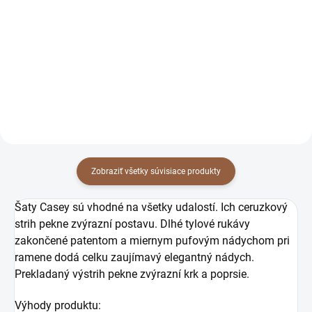
moletky Casey čierne
pre moletky Casey
62 €
62 €
čierne
50,41 € bez DPH
50,41 € bez DPH
Detail
Detail
Zobraziť všetky súvisiace produkty
Šaty Casey sú vhodné na všetky udalostí. Ich ceruzkový
strih pekne zvýrazní postavu. Dlhé tylové rukávy
zakončené patentom a miernym pufovým nádychom pri
ramene dodá celku zaujímavý elegantný nádych.
Prekladaný výstrih pekne zvýrazní krk a poprsie.
Výhody produktu: