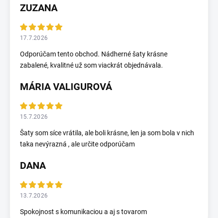
ZUZANA
17.7.2026
Odporúčam tento obchod. Nádherné šaty krásne
zabalené, kvalitné už som viackrát objednávala.
MÁRIA VALIGUROVÁ
15.7.2026
Šaty som síce vrátila, ale boli krásne, len ja som bola v nich
taka nevýrazná , ale určite odporúčam
DANA
13.7.2026
Spokojnost s komunikaciou a aj s tovarom