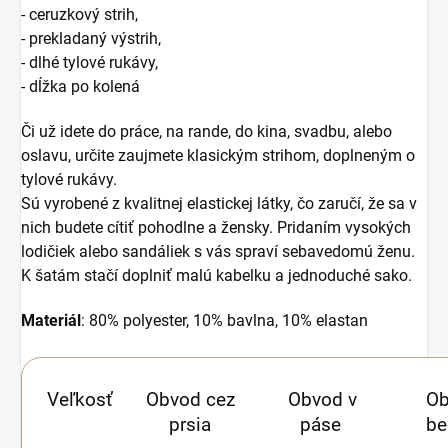
- ceruzkový strih,
- prekladaný výstrih,
- dlhé tylové rukávy,
- dĺžka po kolená
Či už idete do práce, na rande, do kina
, svadbu, alebo
oslavu, určite zaujmete klasickým strihom, doplneným o
tylové rukávy.
Sú vyrobené z kvalitnej elastickej látky, čo zaručí, že sa v
nich budete cítiť pohodlne a žensky. Pridaním vysokých
lodičiek alebo sandáliek s vás spraví sebavedomú ženu.
K šatám stačí doplniť malú kabelku a jednoduché sako.
Materiál
: 80% polyester, 10% bavlna, 10% elastan
Veľkosť
Obvod cez
Obvod v
Ob
prsia
páse
be