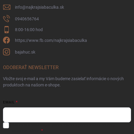
info
@
najkrajsiabaculka.sk
0940656764
8:00-16:00 hod
https://www.fb.com/najkrajsiabaculka
bajahuc.sk
ODOBERAŤ NEWSLETTER
Vložte svoj e-mail a my Vám budeme zasielať informácie o nových
produktoch na našom e-shope.
EMAIL
Súhlasím s
obchodnými podmienkami
a
podmienkami ochrany
osobných údajov.