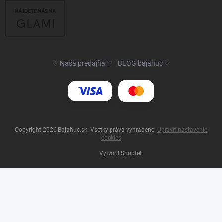
♡ Naša predajňa ♡
BLOG bajahuc ♡
Copyright 2026
Bajahuc.sk
. Všetky práva vyhradené.
Upraviť nastavenie
cookies
Vytvoril Shoptet