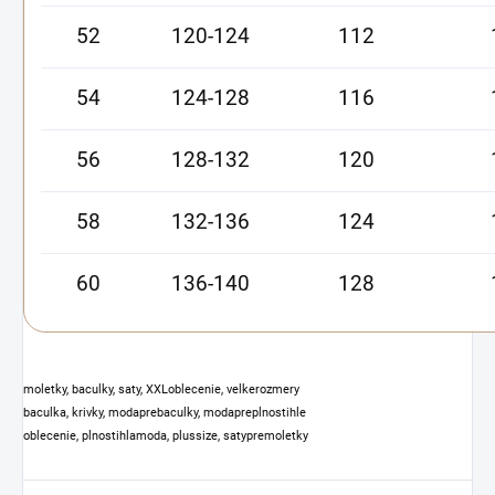
52
120-124
112
54
124-128
116
56
128-132
120
58
132-136
124
60
136-140
128
moletky, baculky, saty, XXLoblecenie, velkerozmery
baculka, krivky, modaprebaculky, modapreplnostihle
oblecenie, plnostihlamoda, plussize, satypremoletky