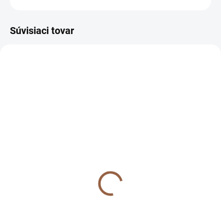
Súvisiaci tovar
SKLADOM (7-10 PRAC. DNÍ)
NA SKLADE
Krátke ceruzkové
NA SKLADE Krátke
spoločenské šaty s
ceruzkové spoločenské
tylovými rukávmi pre
šaty s tylovými rukávmi