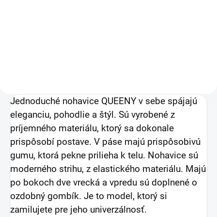
khaki
23 €
18,70 € bez DPH
Detail
Jednoduché nohavice QUEENY v sebe spájajú
eleganciu, pohodlie a štýl. Sú vyrobené z
príjemného materiálu, ktorý sa dokonale
prispôsobí postave. V páse majú prispôsobivú
gumu, ktorá pekne prilieha k telu. Nohavice sú
moderného strihu, z elastického materiálu. Majú
po bokoch dve vrecká a vpredu sú doplnené o
ozdobný gombík. Je to model, ktorý si
zamilujete pre jeho univerzálnosť.