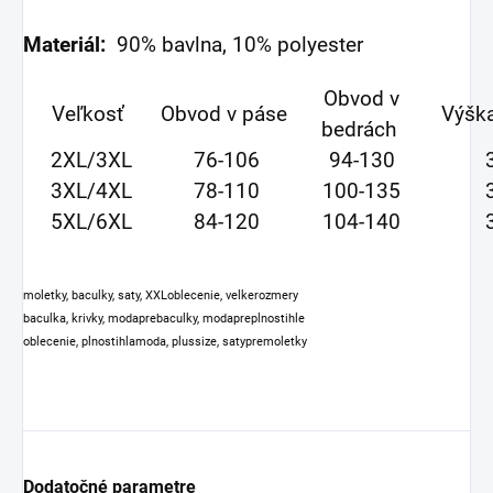
Materiál:
90% bavlna, 10% polyester
Obvod v
Veľkosť
Obvod v páse
Výšk
bedrách
2XL/3XL
76-106
94-130
3XL/4XL
78-110
100-135
5XL/6XL
84-120
104-140
moletky, baculky, saty, XXLoblecenie, velkerozmery
baculka, krivky, modaprebaculky, modapreplnostihle
oblecenie, plnostihlamoda, plussize, satypremoletky
Dodatočné parametre