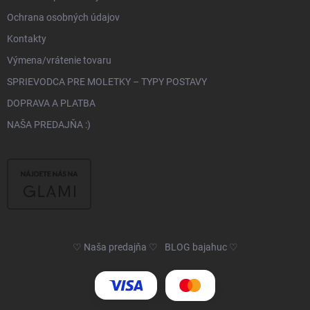
Ochrana osobných údajov
Kontakty
Výmena/vrátenie tovaru
SPRIEVODCA PRE MOLETKY – TYPY POSTAVY
DOPRAVA A PLATBA
NAŠA PREDAJŇA :)
♡ Naša predajňa ♡
BLOG bajahuc ♡