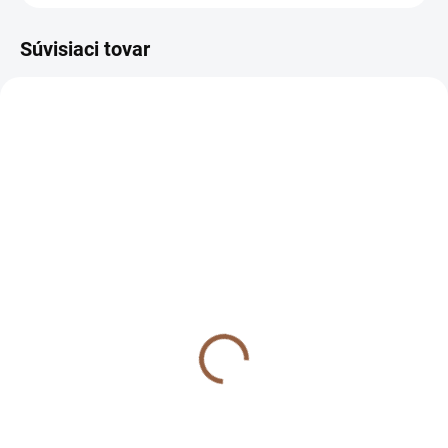
Súvisiaci tovar
NOVINKA
NA SKLADE
Jednoduché dámske
nohavice úzkeho strihu
pre moletky Queeny