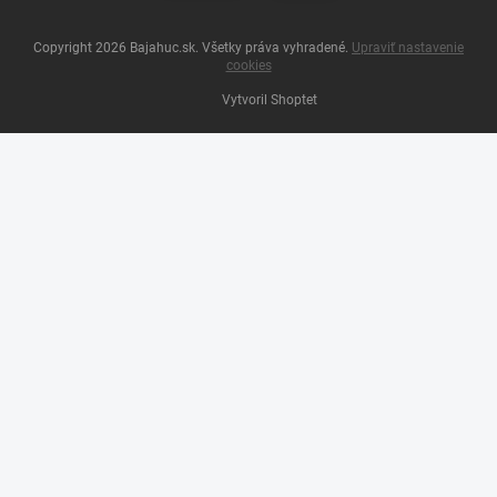
Copyright 2026
Bajahuc.sk
. Všetky práva vyhradené.
Upraviť nastavenie
cookies
Vytvoril Shoptet