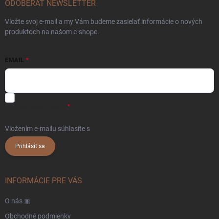
ODOBERAŤ NEWSLETTER
Vložte svoj e-mail a my Vám budeme zasielať informácie o nových
produktoch na našom e-shope.
EMAIL
Súhlasím s
obchodnými podmienkami
a
podmienkami ochrany
osobných údajov.
Vložením e-mailu súhlasíte s
podmienkami ochrany osobných údajov
Prihlásiť sa
INFORMÁCIE PRE VÁS
O nás 🎀
Obchodné podmienky