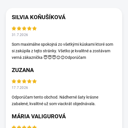
SILVIA KOŇUŠÍKOVÁ
31.7.2026
Som maximálne spokojná zo všetkými kúskami ktoré som
si zakúpila z tejto stránky. Všetko je kvalitné a zostávam
verná zákazníčka 😇😇😇😊😊Odporúčam
ZUZANA
17.7.2026
Odporúčam tento obchod. Nádherné šaty krásne
zabalené, kvalitné už som viackrát objednávala.
MÁRIA VALIGUROVÁ