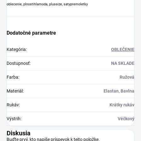
oblecenie, plnostihlamoda, plussize, satypremoletky
Dodatočné parametre
Kategória
:
OBLEČENIE
Dostupnosť
:
NA SKLADE
Farba
:
Ružová
Materiál
:
Elastan, Bavlna
Rukáv
:
Krátky rukáv
Výstrih
:
Véčkový
Diskusia
Buďte prvý, kto napíše príspevok k tejto položke.