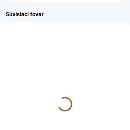
Súvisiaci tovar
VÝPREDAJ
NA SKLADE
Dámske plus size
bavlnené tričko s
potlačou pre moletky