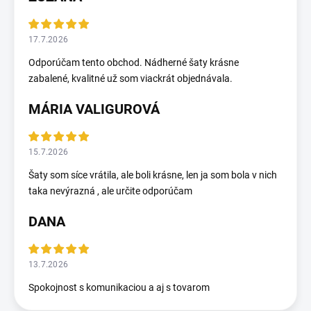
17.7.2026
Odporúčam tento obchod. Nádherné šaty krásne
zabalené, kvalitné už som viackrát objednávala.
MÁRIA VALIGUROVÁ
15.7.2026
Šaty som síce vrátila, ale boli krásne, len ja som bola v nich
taka nevýrazná , ale určite odporúčam
DANA
13.7.2026
Spokojnost s komunikaciou a aj s tovarom