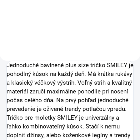
Smiley marhuľové
20 €
16,26 € bez DPH
Detail
Jednoduché bavlnené plus size tričko SMILEY je
pohodlný kúsok na každý deň. Má krátke rukávy
a klasický véčkový výstrih. Voľný strih a kvalitný
materiál zaručí maximálne pohodlie pri nosení
počas celého dňa. Na prvý pohľad jednoduché
prevedenie je oživené trendy potlačou vpredu.
Tričko pre moletky SMILEY je univerzálny a
ľahko kombinovateľný kúsok. Stačí k nemu
doplniť džínsy, alebo koženkové legíny a trendy