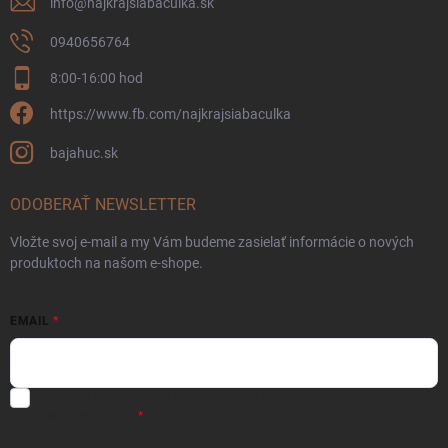
info
@
najkrajsiabaculka.sk
0940656764
8:00-16:00 hod
https://www.fb.com/najkrajsiabaculka
bajahuc.sk
ODOBERAŤ NEWSLETTER
Vložte svoj e-mail a my Vám budeme zasielať informácie o nových
produktoch na našom e-shope.
EMAIL
Súhlasím s
obchodnými podmienkami
a
podmienkami ochrany
osobných údajov.