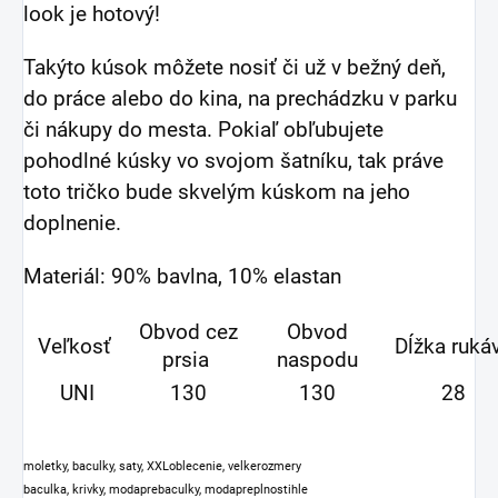
look je hotový!
Takýto kúsok môžete nosiť či už v bežný deň,
do práce alebo do kina, na prechádzku v parku
či nákupy do mesta. Pokiaľ obľubujete
pohodlné kúsky vo svojom šatníku, tak práve
toto tričko bude skvelým kúskom na jeho
doplnenie.
Materiál: 90% bavlna, 10% elastan
Obvod cez
Obvod
Veľkosť
Dĺžka ruká
prsia
naspodu
UNI
130
130
28
moletky, baculky, saty, XXLoblecenie, velkerozmery
baculka, krivky, modaprebaculky, modapreplnostihle