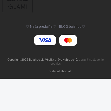
♡ Naša predajňa ♡
BLOG bajahuc ♡
Copyright 2026
Bajahuc.sk
. Všetky práva vyhradené.
Upraviť nastavenie
cookies
Vytvoril Shoptet