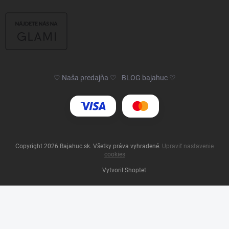
♡ Naša predajňa ♡
BLOG bajahuc ♡
Copyright 2026
Bajahuc.sk
. Všetky práva vyhradené.
Upraviť nastavenie
cookies
Vytvoril Shoptet