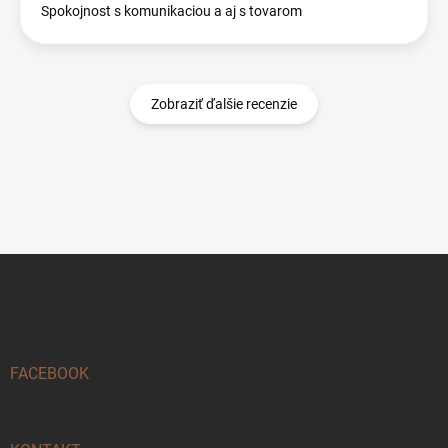
Spokojnost s komunikaciou a aj s tovarom
Zobraziť ďalšie recenzie
Z
á
p
ä
t
i
FACEBOOK
e