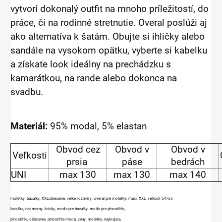
vytvorí dokonalý outfit na mnoho príležitostí, do
práce, či na rodinné stretnutie.
Overal poslúži aj
ako alternatíva k šatám. Obujte si ihličky alebo
sandále na vysokom opätku, vyberte si kabelku
a získate look ideálny na prechádzku s
kamarátkou, na rande alebo dokonca na
svadbu.
Materiál:
95% modal, 5% elastan
Obvod cez
Obvod v
Obvod v
Veľkosti
prsia
páse
bedrách
UNI
max 130
max 130
max 140
moletky, baculky, XXLoblecenie, velke rozmery, overal pre moletky, maxi, XXL, velkost 54/56
baculka, nadmerny, krivky, moda pre baculky, moda pre plnostihle,
plnostihle, oblecenie, plnostihla moda, zeny, moletky, najkrajsia,