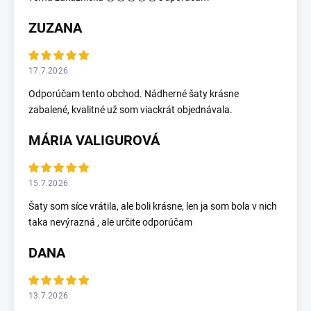
ZUZANA
17.7.2026
Odporúčam tento obchod. Nádherné šaty krásne
zabalené, kvalitné už som viackrát objednávala.
MÁRIA VALIGUROVÁ
15.7.2026
Šaty som síce vrátila, ale boli krásne, len ja som bola v nich
taka nevýrazná , ale určite odporúčam
DANA
13.7.2026