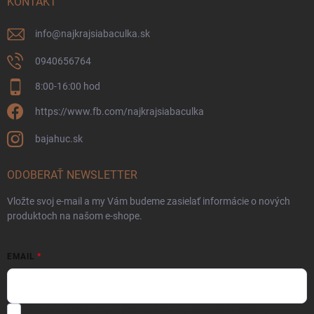
KONTAKT
info
@
najkrajsiabaculka.sk
0940656764
8:00-16:00 hod
https://www.fb.com/najkrajsiabaculka
bajahuc.sk
ODOBERAŤ NEWSLETTER
Vložte svoj e-mail a my Vám budeme zasielať informácie o nových
produktoch na našom e-shope.
EMAIL
Súhlasím s
obchodnými podmienkami
a
podmienkami ochrany