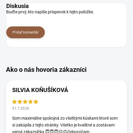
Diskusia
Buďte prvý, kto napíše príspevok k tejto položke.
Pridať komentár
SILVIA KOŇUŠÍKOVÁ
31.7.2026
Som maximálne spokojná zo všetkými kúskami ktoré som
si zakúpila z tejto stránky. Všetko je kvalitné a zostávam
verná zákazníčka 😇😇😇😊😊Odporúčam