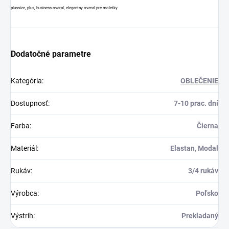
plussize, plus, business overal, elegantny overal pre moletky
Dodatočné parametre
Kategória
:
OBLEČENIE
Dostupnosť
:
7-10 prac. dní
Farba
:
Čierna
Materiál
:
Elastan, Modal
Rukáv
:
3/4 rukáv
Výrobca
:
Poľsko
Výstrih
:
Prekladaný