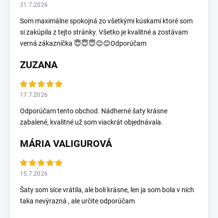
31.7.2026
Som maximálne spokojná zo všetkými kúskami ktoré som
si zakúpila z tejto stránky. Všetko je kvalitné a zostávam
verná zákazníčka 😇😇😇😊😊Odporúčam
ZUZANA
17.7.2026
Odporúčam tento obchod. Nádherné šaty krásne
zabalené, kvalitné už som viackrát objednávala.
MÁRIA VALIGUROVÁ
15.7.2026
Šaty som síce vrátila, ale boli krásne, len ja som bola v nich
taka nevýrazná , ale určite odporúčam