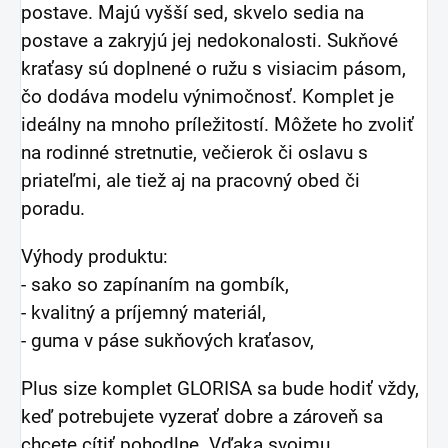
postave. Majú vyšší sed, skvelo sedia na
postave a zakryjú jej nedokonalosti. Sukňové
kraťasy sú doplnené o ružu s visiacim pásom,
čo dodáva modelu výnimočnosť. Komplet je
ideálny na mnoho príležitostí. Môžete ho zvoliť
na rodinné stretnutie, večierok či oslavu s
priateľmi, ale tiež aj na pracovný obed či
poradu.
Výhody produktu:
- sako so zapínaním na gombík,
- kvalitný a príjemný materiál,
- guma v páse sukňových kraťasov,
Plus size komplet GLORISA sa bude hodiť vždy,
keď potrebujete vyzerať dobre a zároveň sa
chcete cítiť pohodlne. Vďaka svojmu