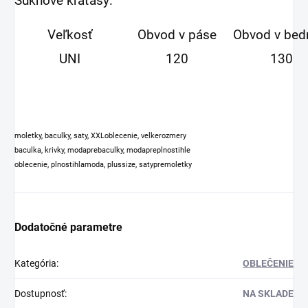
Sukňové kraťasy:
Veľkosť
Obvod v páse
Obvod v bed
UNI
120
130
moletky, baculky, saty, XXLoblecenie, velkerozmery
baculka, krivky, modaprebaculky, modapreplnostihle
oblecenie, plnostihlamoda, plussize, satypremoletky
Dodatočné parametre
Kategória
:
OBLEČENIE
Dostupnosť
:
NA SKLADE