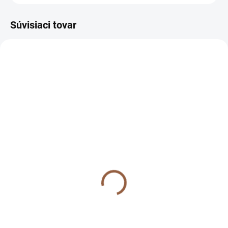
Súvisiaci tovar
VÝPREDAJ
NA SKLADE
Elegantný dámsky
komplet saka a
sukňových kraťasov pre