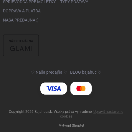
SPRIEVODCA PRE MOLETKY – TYPY POSTAVY
DOPRAVA A PLATBA
NAŠA PREDAJŇA :)
♡ Naša predajňa ♡
BLOG bajahuc ♡
Copyright 2026
Bajahuc.sk
. Všetky práva vyhradené.
Upraviť nastavenie
cookies
Vytvoril Shoptet