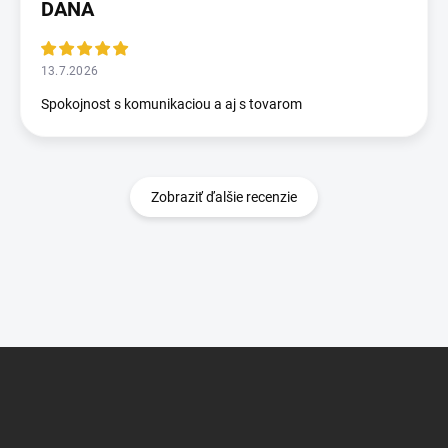
DANA
13.7.2026
Spokojnost s komunikaciou a aj s tovarom
Zobraziť ďalšie recenzie
Z
á
p
ä
t