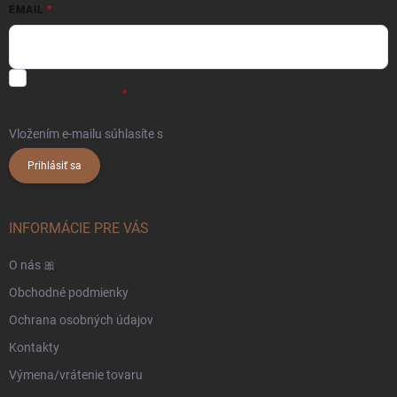
EMAIL
Súhlasím s
obchodnými podmienkami
a
podmienkami ochrany
osobných údajov.
Vložením e-mailu súhlasíte s
podmienkami ochrany osobných údajov
Prihlásiť sa
INFORMÁCIE PRE VÁS
O nás 🎀
Obchodné podmienky
Ochrana osobných údajov
Kontakty
Výmena/vrátenie tovaru