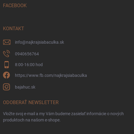
i
FACEBOOK
e
KONTAKT
info
@
najkrajsiabaculka.sk
0940656764
8:00-16:00 hod
https://www.fb.com/najkrajsiabaculka
bajahuc.sk
ODOBERAŤ NEWSLETTER
Vložte svoj e-mail a my Vám budeme zasielať informácie o nových
produktoch na našom e-shope.