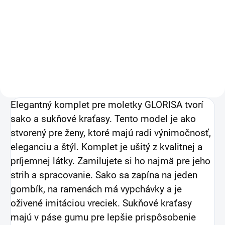
moletky Glorisa
50,40 €
svetlomodrý bodkovaný
40,98 € bez DPH
Detail
Elegantný komplet pre moletky GLORISA tvorí
sako a sukňové kraťasy. Tento model je ako
stvorený pre ženy, ktoré majú radi výnimočnosť,
eleganciu a štýl. Komplet je ušitý z kvalitnej a
príjemnej látky. Zamilujete si ho najmä pre jeho
strih a spracovanie. Sako sa zapína na jeden
gombík, na ramenách má vypchávky a je
oživené imitáciou vreciek. Sukňové kraťasy
majú v páse gumu pre lepšie prispôsobenie