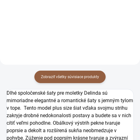
moletky Delinda červené
moletky Delinda čierne
97 €
97 €
78,86 € bez DPH
78,86 € bez DPH
Detail
Detail
Zobraziť všetky súvisiace produkty
Dlhé spoločenské šaty pre moletky Delinda sú
mimoriadne elegantné a romantické šaty s jemným tylom
v tope. Tento model plus size šiat vďaka svojmu strihu
zakryje drobné nedokonalosti postavy a budete sa v nich
cítiť veľmi pohodlne. Obálkový výstrih pekne tvaruje
poprsie a dekolt a rozšírená sukňa neobmedzuje v
pohybe. Zúženie pod poprsím krásne tvaruje a zvýrazní