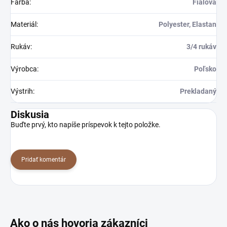
Farba
:
Fialová
Materiál
:
Polyester, Elastan
Rukáv
:
3/4 rukáv
Výrobca
:
Poľsko
Výstrih
:
Prekladaný
Diskusia
Buďte prvý, kto napíše príspevok k tejto položke.
Pridať komentár