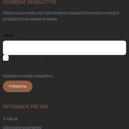
ODOBERAŤ NEWSLETTER
Vložte svoj e-mail a my Vám budeme zasielať informácie o nových
produktoch na našom e-shope.
EMAIL
Súhlasím s
obchodnými podmienkami
a
podmienkami ochrany
osobných údajov.
Vložením e-mailu súhlasíte s
podmienkami ochrany osobných údajov
Prihlásiť sa
INFORMÁCIE PRE VÁS
O nás 🎀
Obchodné podmienky