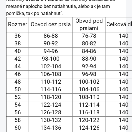
merané naplocho bez natiahnutia, alebo ak je tam
pomlčka, tak po natiahnutí.
Obvod pod
Rozmer
Obvod cez prsia
Celková d
prsiami
36
86-88
76-78
140
38
90-92
80-82
140
40
94-96
84-86
140
42
98-100
88-90
140
44
102-104
92-94
140
46
106-108
96-98
140
48
110-112
100-102
140
50
114-116
104-106
140
52
118-120
108-110
140
54
122-124
112-114
140
56
126-128
116-118
140
58
130-132
120-122
140
60
134-136
124-126
140