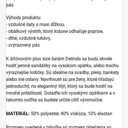
pás.
Výhody produktu:
- vzdušné šaty s maxi dĺžkou,
- obálkový výstrih, ktorý krásne odhaľuje poprsie,
- dlhé, vzdušné rukávy,
- zvýraznený pás
K šifónovým plus size šatám
Delinda
sa budú skvele
hodiť jemné sandáliky na vysokom opätku, alebo trochu
výraznejšie lodičky. S
ú ideálne na svadby, plesy, bankety
alebo iné oslavy. Navrhnuté sú pre ženy, ktoré hľadajú
jednoduchý, no elegantný štýl, ktorý sa bude hodiť na
mnohé príležitosti. Dolaďte ich vysokými opätkami a v
takomto outfite sa budete určite cítiť výnimočne.
MATERIÁL:
50% polyester, 40% viskóza, 10% elastan
Rozmery uvedené v tabuľke sú rozmery oblečenia sú