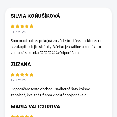
SILVIA KOŇUŠÍKOVÁ
31.7.2026
Som maximálne spokojná zo všetkými kúskami ktoré som
si zakúpila z tejto stránky. Všetko je kvalitné a zostávam
verná zákazníčka 😇😇😇😊😊Odporúčam
ZUZANA
17.7.2026
Odporúčam tento obchod. Nádherné šaty krásne
zabalené, kvalitné už som viackrát objednávala.
MÁRIA VALIGUROVÁ