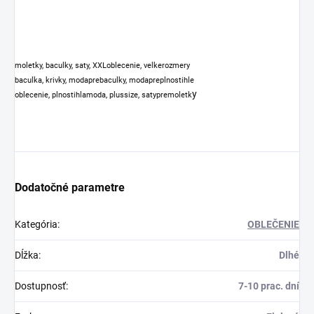
moletky, baculky, saty, XXLoblecenie, velkerozmery
baculka, krivky, modaprebaculky, modapreplnostihle
y
oblecenie, plnostihlamoda, plussize, satypremoletk
Dodatočné parametre
Kategória
:
OBLEČENIE
Dĺžka
:
Dlhé
Dostupnosť
:
7-10 prac. dní