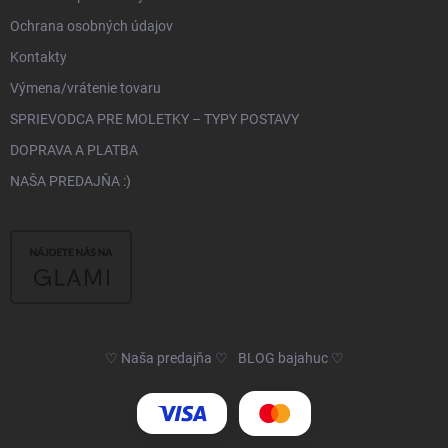
Ochrana osobných údajov
Kontakty
Výmena/vrátenie tovaru
SPRIEVODCA PRE MOLETKY – TYPY POSTAVY
DOPRAVA A PLATBA
NAŠA PREDAJŇA :)
♡ Naša predajňa ♡
BLOG bajahuc ♡