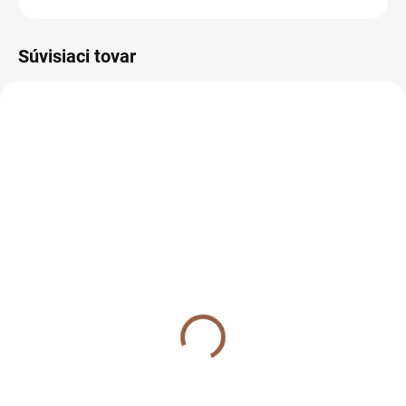
Súvisiaci tovar
SKLADOM (7-10 PRAC. DNÍ)
SKLADOM (7-10 PRAC. DNÍ)
Dlhé vzdušné
Dlhé vzdušné
spoločenské šaty s
spoločenské šaty s
dlhým rukávom pre
dlhým rukávom pre