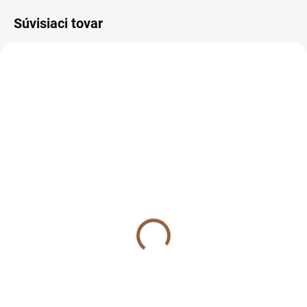
Súvisiaci tovar
SKLADOM (7-10 PRAC. DNÍ)
SKLADOM (7-10 PRAC. DNÍ)
Dlhé spoločenské šaty s
Dlhé spoločenské šaty s
rozšírenou sukňou pre
rozšírenou sukňou pre
moletky Mariola červené
moletky Mariola čierne
94 €
94 €