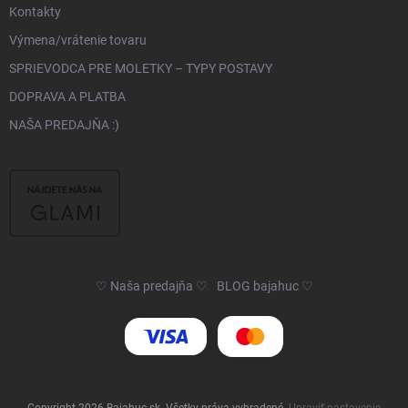
Kontakty
Výmena/vrátenie tovaru
SPRIEVODCA PRE MOLETKY – TYPY POSTAVY
DOPRAVA A PLATBA
NAŠA PREDAJŇA :)
♡ Naša predajňa ♡
BLOG bajahuc ♡
Copyright 2026
Bajahuc.sk
. Všetky práva vyhradené.
Upraviť nastavenie