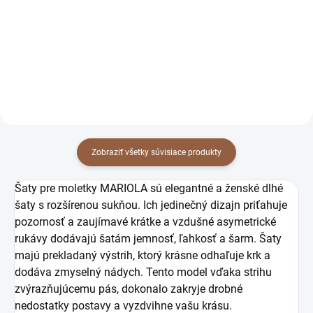
76,42 € bez DPH
76,42 € bez DPH
Detail
Detail
Zobraziť všetky súvisiace produkty
Šaty pre moletky MARIOLA sú elegantné a ženské dlhé
šaty s rozšírenou sukňou. Ich jedinečný dizajn priťahuje
pozornosť a zaujímavé krátke a vzdušné asymetrické
rukávy dodávajú šatám jemnosť, ľahkosť a šarm. Šaty
majú prekladaný výstrih, ktorý krásne odhaľuje krk a
dodáva zmyselný nádych.
Tento model vďaka strihu
zvýrazňujúcemu pás, dokonalo zakryje drobné
nedostatky postavy a vyzdvihne vašu krásu.