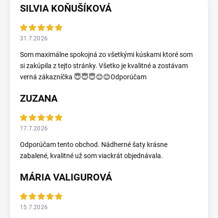
SILVIA KOŇUŠÍKOVÁ
31.7.2026
Som maximálne spokojná zo všetkými kúskami ktoré som
si zakúpila z tejto stránky. Všetko je kvalitné a zostávam
verná zákazníčka 😇😇😇😊😊Odporúčam
ZUZANA
17.7.2026
Odporúčam tento obchod. Nádherné šaty krásne
zabalené, kvalitné už som viackrát objednávala.
MÁRIA VALIGUROVÁ
15.7.2026