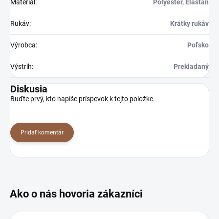
Materiál
:
Polyester, Elastan
Rukáv
:
Krátky rukáv
Výrobca
:
Poľsko
Výstrih
:
Prekladaný
Diskusia
Buďte prvý, kto napíše príspevok k tejto položke.
Pridať komentár