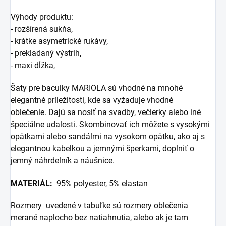
Výhody produktu:
- rozšírená sukňa,
- krátke asymetrické rukávy,
- prekladaný výstrih,
- maxi dĺžka,
Šaty pre baculky MARIOLA sú vhodné na mnohé
elegantné príležitosti, kde sa vyžaduje vhodné
oblečenie. Dajú sa nosiť na svadby, večierky alebo iné
špeciálne udalosti. Skombinovať ich môžete s vysokými
opätkami alebo sandálmi na vysokom opätku, ako aj s
elegantnou kabelkou a jemnými šperkami, doplniť o
jemný náhrdelník a náušnice.
MATERIÁL:
95% polyester, 5% elastan
Rozmery uvedené v tabuľke sú rozmery oblečenia
merané naplocho bez natiahnutia, alebo ak je tam