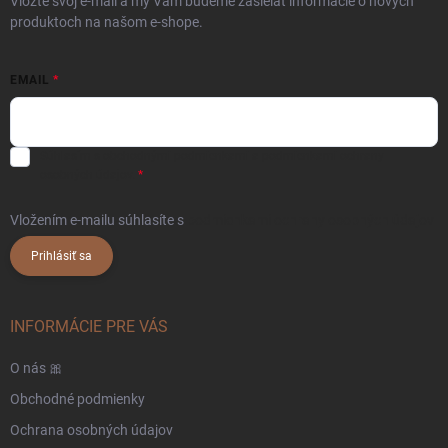
Vložte svoj e-mail a my Vám budeme zasielať informácie o nových
produktoch na našom e-shope.
EMAIL
Súhlasím s
obchodnými podmienkami
a
podmienkami ochrany
osobných údajov.
Vložením e-mailu súhlasíte s
podmienkami ochrany osobných údajov
Prihlásiť sa
INFORMÁCIE PRE VÁS
O nás 🎀
Obchodné podmienky
Ochrana osobných údajov