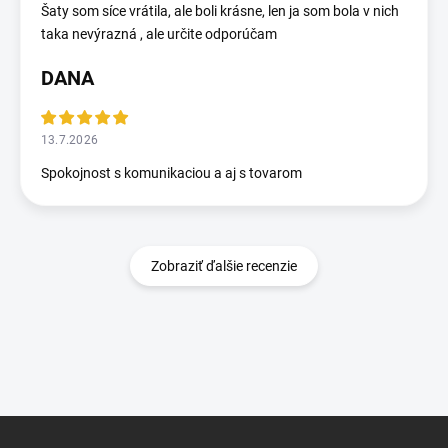
Šaty som síce vrátila, ale boli krásne, len ja som bola v nich
taka nevýrazná , ale určite odporúčam
DANA
13.7.2026
Spokojnost s komunikaciou a aj s tovarom
Zobraziť ďalšie recenzie
Z
á