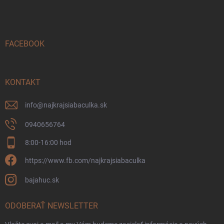
p
ä
t
i
FACEBOOK
e
KONTAKT
info
@
najkrajsiabaculka.sk
0940656764
8:00-16:00 hod
https://www.fb.com/najkrajsiabaculka
bajahuc.sk
ODOBERAŤ NEWSLETTER