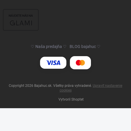
♡ Naša predajňa ♡
BLOG bajahuc ♡
Copyright 2026
Bajahuc.sk
. Všetky práva vyhradené.
Upraviť nastavenie
cookies
Vytvoril Shoptet