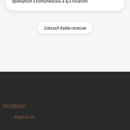
Spokojnost s komunikaciou a aj s tovarom
Zobraziť ďalšie recenzie
Z
á
p
ä
t
i
FACEBOOK
e
Bajahuc.sk