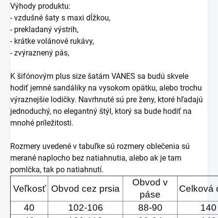
Výhody produktu:
- vzdušné šaty s maxi dĺžkou,
- prekladaný výstrih,
- krátke volánové rukávy,
- zvýraznený pás,
K šifónovým plus size šatám
VANES sa budú skvele
hodiť jemné sandáliky na vysokom opätku, alebo trochu
výraznejšie lodičky.
Navrhnuté sú pre ženy, ktoré hľadajú
jednoduchý, no elegantný štýl, ktorý sa bude hodiť na
mnohé príležitosti.
Rozmery uvedené v tabuľke sú rozmery oblečenia sú
merané naplocho bez natiahnutia, alebo ak je tam
pomlčka, tak po natiahnutí.
Obvod v
Veľkosť
Obvod cez prsia
Celková 
páse
40
102-106
88-90
140