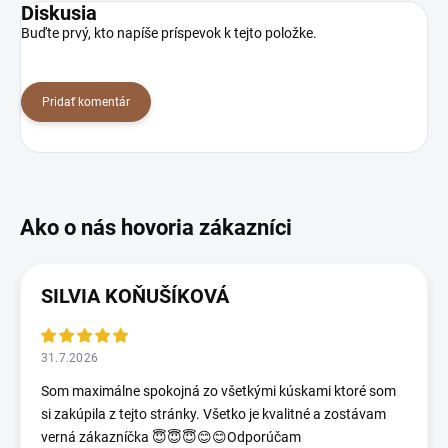
Diskusia
Buďte prvý, kto napíše príspevok k tejto položke.
Pridať komentár
SILVIA KOŇUŠÍKOVÁ
31.7.2026
Som maximálne spokojná zo všetkými kúskami ktoré som
si zakúpila z tejto stránky. Všetko je kvalitné a zostávam
verná zákazníčka 😇😇😇😊😊Odporúčam