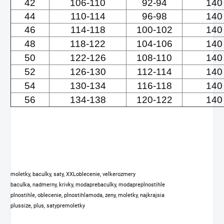
42
106-110
92-94
140
44
110-114
96-98
140
46
114-118
100-102
140
48
118-122
104-106
140
50
122-126
108-110
140
52
126-130
112-114
140
54
130-134
116-118
140
56
134-138
120-122
140
moletky, baculky, saty, XXLoblecenie, velkerozmery
baculka, nadmerny, krivky, modaprebaculky, modapreplnostihle
plnostihle, oblecenie, plnostihlamoda, zeny, moletky, najkrajsia
plussize, plus, satypremoletky