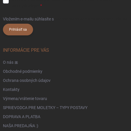
Súhlasím s
obchodnými podmienkami
a
podmienkami ochrany
osobných údajov.
Vložením e-mailu súhlasíte s
podmienkami ochrany osobných údajov
Prihlásiť sa
INFORMÁCIE PRE VÁS
O nás 🎀
Obchodné podmienky
Ochrana osobných údajov
Kontakty
Výmena/vrátenie tovaru
SPRIEVODCA PRE MOLETKY – TYPY POSTAVY
DOPRAVA A PLATBA
NAŠA PREDAJŇA :)