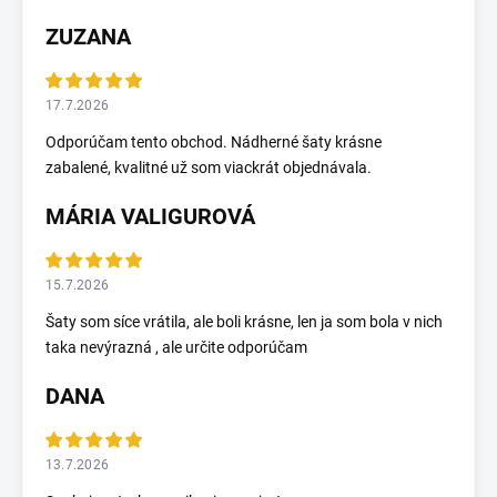
ZUZANA
17.7.2026
Odporúčam tento obchod. Nádherné šaty krásne
zabalené, kvalitné už som viackrát objednávala.
MÁRIA VALIGUROVÁ
15.7.2026
Šaty som síce vrátila, ale boli krásne, len ja som bola v nich
taka nevýrazná , ale určite odporúčam
DANA
13.7.2026