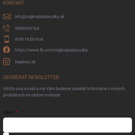
KONTAKT
info
@
najkrajsiabaculka.sk
0940656764
8:00-16:00 hod
https://www.fb.com/najkrajsiabaculka
bajahuc.sk
ODOBERAŤ NEWSLETTER
Vložte svoj e-mail a my Vám budeme zasielať informácie o nových
produktoch na našom e-shope.
EMAIL