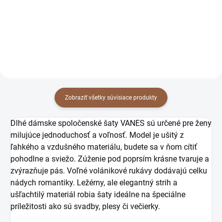
Detail
Detail
Zobraziť všetky súvisiace produkty
Dlhé dámske spoločenské šaty VANES sú určené pre ženy
milujúce jednoduchosť a voľnosť. Model je ušitý z
ľahkého a vzdušného materiálu, budete sa v ňom cítiť
pohodlne a sviežo. Zúženie pod poprsím krásne tvaruje a
zvýrazňuje pás. Voľné volánikové rukávy dodávajú celku
nádych romantiky. Ležérny, ale elegantný strih a
ušľachtilý materiál robia šaty ideálne na špeciálne
príležitosti ako sú svadby, plesy či večierky.