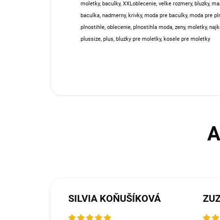
moletky, baculky, XXLoblecenie, velke rozmery, bluzky, ma
baculka, nadmerny, krivky, moda pre baculky, moda pre pln
plnostihle, oblecenie, plnostihla moda, zeny, moletky, najk
plussize, plus, bluzky pre moletky, kosele pre moletky
SILVIA KOŇUŠÍKOVÁ
ZU