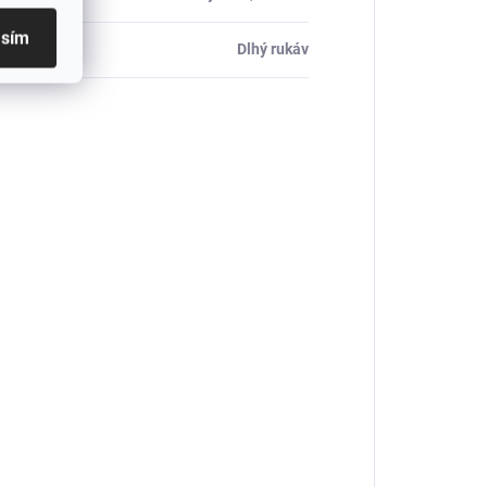
asím
Dlhý rukáv