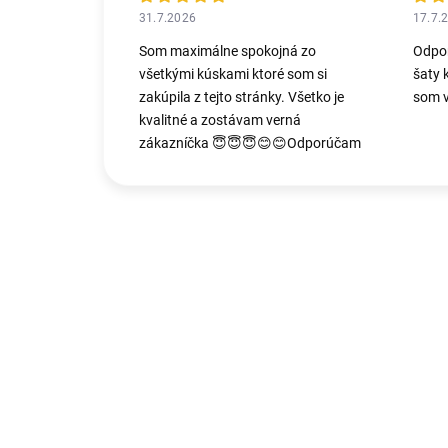
31.7.2026
17.7.
Som maximálne spokojná zo
Odpo
všetkými kúskami ktoré som si
šaty 
zakúpila z tejto stránky. Všetko je
som v
kvalitné a zostávam verná
zákazníčka 😇😇😇😊😊Odporúčam