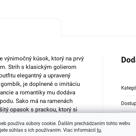
je výnimočný kúsok, ktorý na prvý
Dod
m. Strih s klasickým golierom
utfitu elegantný a upravený
 gombík, je doplnené o imitáciu
Kategó
gancie a romantiky mu dodáva
aspodu. Sako má na ramenách
Dostu
itý opasok s prackou, ktorý si
pás a krivky.
Farba
:
web používa súbory cookie. Ďalším prechádzaním tohto webu
jete súhlas s ich používaním. Viac informácií
tu
.
y kúsok, ktorý vás zachráni vždy,
Materi