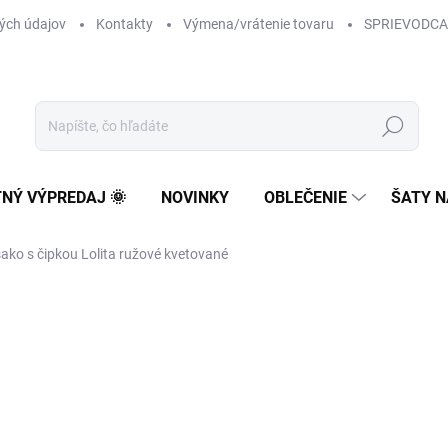
ých údajov
Kontakty
Výmena/vrátenie tovaru
SPRIEVODCA
Hľadať
TNÝ VÝPREDAJ 🌞
NOVINKY
OBLEČENIE
ŠATY N
ako s čipkou Lolita ružové kvetované
43 €
34,96 € bez DPH
Jednotková
NA SKLADE
cena: