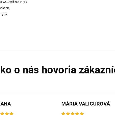
xi, XXL, velkost 54/56
ostihle,
rajsia,
ZANA
MÁRIA VALIGUROVÁ