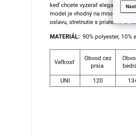
keď chcete vyzerať elegantne a cí
Nast
model je vhodný na mnoho príležit
oslavu, stretnutie s priateľmi či r
MATERIÁL:
90% polyester, 10% e
Obvod cez
Obvo
Veľkosť
prsia
bedr
UNI
120
13