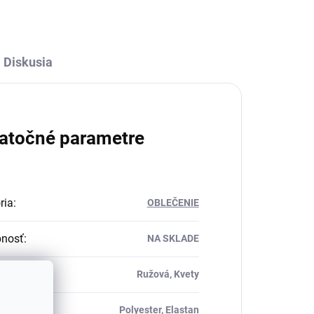
Diskusia
atočné parametre
ria
:
OBLEČENIE
pnosť
:
NA SKLADE
Ružová, Kvety
ál
:
Polyester, Elastan