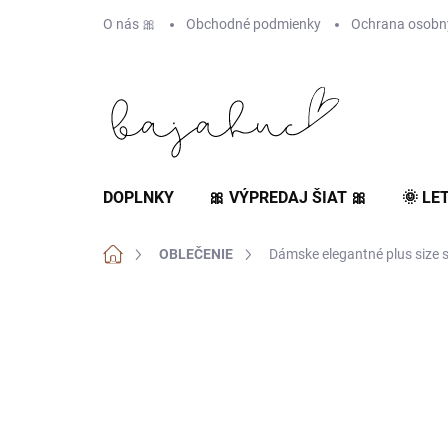
Prejsť
O nás 🎀
Obchodné podmienky
Ochrana osobn
na
obsah
DOPLNKY
🎀 VÝPREDAJ ŠIAT 🎀
🌞 LE
Domov
OBLEČENIE
Dámske elegantné plus size s
NOVINKA