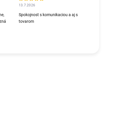
13.7.2026
ne,
Spokojnost s komunikaciou a aj s
azná
tovarom