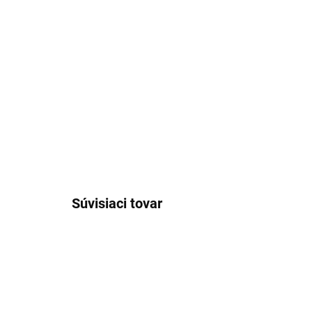
Súvisiaci tovar
NOVINKA
NOVIN
LO384/UNI