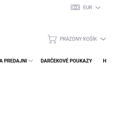
EUR
 PRE MOLETKY – TYPY POSTAVY
DOPRAVA A PLATBA
NAŠA PR
PRÁZDNY KOŠÍK
NÁKUPNÝ
KOŠÍK
A PREDAJNI
DARČEKOVÉ POUKAZY
HODNOTENIE 