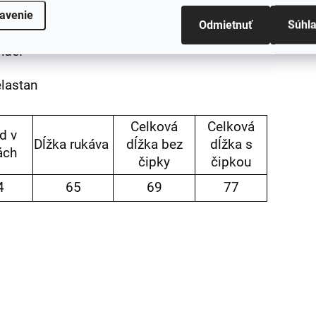
tiť sa pohodlne. Tento výnimočný
avenie
Odmietnuť
Súhl
ostí, do práce, na rodinnú
Rukáv
:
ande.
lastan
Celková
Celková
d v
Dĺžka rukáva
dĺžka bez
dĺžka s
ách
čipky
čipkou
4
65
69
77