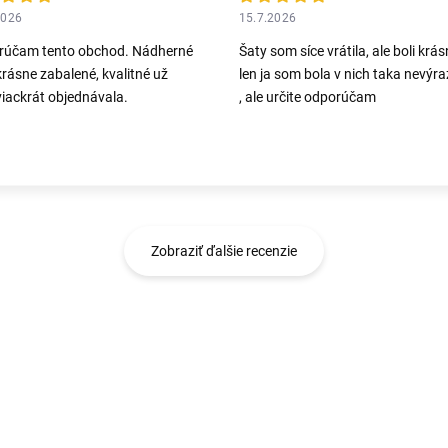
2026
15.7.2026
rúčam tento obchod. Nádherné
Šaty som síce vrátila, ale boli krás
krásne zabalené, kvalitné už
len ja som bola v nich taka nevýr
iackrát objednávala.
, ale určite odporúčam
Zobraziť ďalšie recenzie