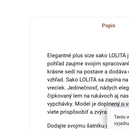
Popis
Elegantné plus size sako LOLITA 
pohľad zaujme svojim spracovaní
krásne sedí na postave a dodáva o
vzhľad. Sako LOLITA sa zapína na
vreciek. Jedinečnosť, nádych ele
čipkovaný lem na rukávoch aj n
vypchávky. Model je doplnený o vš
viete prispôsobiť a zvýrazniť ním 
Tento 
vyjadru
Dodajte svojmu šatníku univerzáln