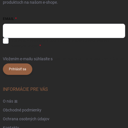
produktoch na našom e-shope.
EMAIL
Súhlasím s
obchodnými podmienkami
a
podmienkami ochrany
osobných údajov.
Vložením e-mailu súhlasíte s
podmienkami ochrany osobných údajov
Prihlásiť sa
INFORMÁCIE PRE VÁS
O nás 🎀
Obchodné podmienky
Ochrana osobných údajov
Kontakty