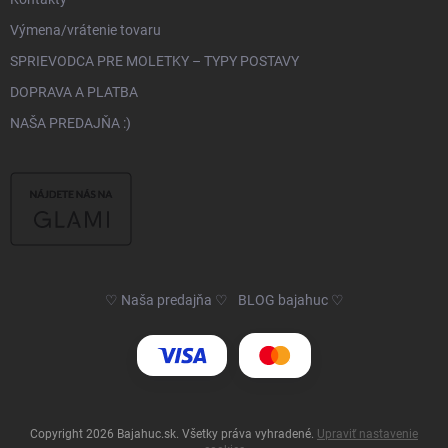
Výmena/vrátenie tovaru
SPRIEVODCA PRE MOLETKY – TYPY POSTAVY
DOPRAVA A PLATBA
NAŠA PREDAJŇA :)
♡ Naša predajňa ♡
BLOG bajahuc ♡
Copyright 2026
Bajahuc.sk
. Všetky práva vyhradené.
Upraviť nastavenie