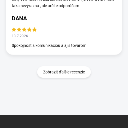
taka nevýrazná , ale určite odporúčam
DANA
13.7.2026
Spokojnost s komunikaciou a aj s tovarom
Zobraziť ďalšie recenzie
Z
á