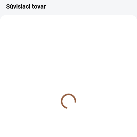
Súvisiaci tovar
AKCIA
NA SKLADE
Dámska oversize mikina
s nášivkou pre moletky
Frankie žltá
32 €