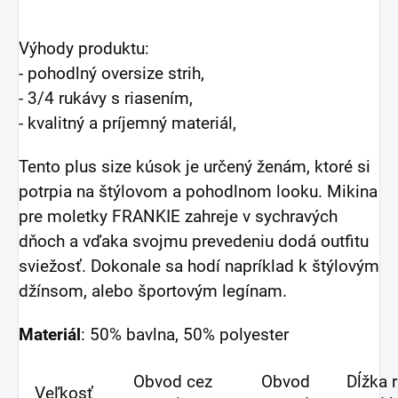
Výhody produktu:
- pohodlný oversize strih,
- 3/4 rukávy s riasením,
- kvalitný a príjemný materiál,
Tento plus size kúsok je určený ženám, ktoré si
potrpia na štýlovom a pohodlnom looku. Mikina
pre moletky FRANKIE zahreje v sychravých
dňoch a vďaka svojmu prevedeniu dodá outfitu
sviežosť. Dokonale sa hodí napríklad k štýlovým
džínsom, alebo športovým legínam.
Materiál
: 50% bavlna, 50% polyester
Obvod cez
Obvod
Dĺžka 
Veľkosť