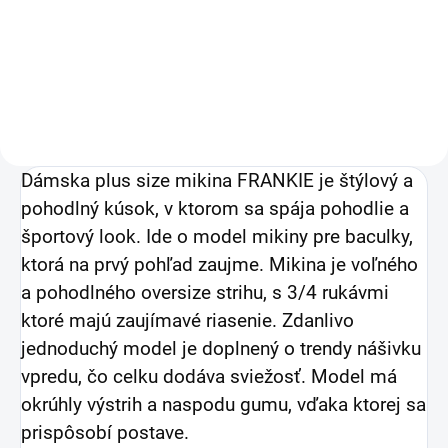
26,02 € bez DPH
Detail
Dámska plus size mikina FRANKIE je štýlový a
pohodlný kúsok, v ktorom sa spája pohodlie a
športový look. Ide o model mikiny pre baculky,
ktorá na prvý pohľad zaujme. Mikina je voľného
a pohodlného oversize strihu, s 3/4 rukávmi
ktoré majú zaujímavé riasenie. Zdanlivo
jednoduchý model je doplnený o trendy nášivku
vpredu, čo celku dodáva sviežosť.
Model má
okrúhly výstrih a naspodu gumu, vďaka ktorej sa
prispôsobí postave.