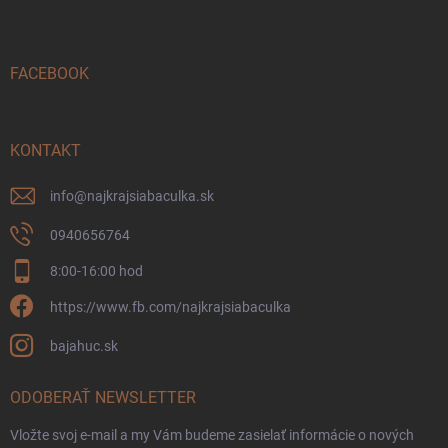
p
ä
t
i
FACEBOOK
e
KONTAKT
info
@
najkrajsiabaculka.sk
0940656764
8:00-16:00 hod
https://www.fb.com/najkrajsiabaculka
bajahuc.sk
ODOBERAŤ NEWSLETTER
Vložte svoj e-mail a my Vám budeme zasielať informácie o nových