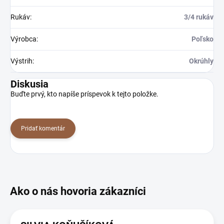
Rukáv
:
3/4 rukáv
Výrobca
:
Poľsko
Výstrih
:
Okrúhly
Diskusia
Buďte prvý, kto napíše príspevok k tejto položke.
Pridať komentár