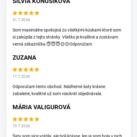
SILVIA KOŇUŠÍKOVÁ
31.7.2026
Som maximálne spokojná zo všetkými kúskami ktoré som
si zakúpila z tejto stránky. Všetko je kvalitné a zostávam
verná zákazníčka 😇😇😇😊😊Odporúčam
ZUZANA
17.7.2026
Odporúčam tento obchod. Nádherné šaty krásne
zabalené, kvalitné už som viackrát objednávala.
MÁRIA VALIGUROVÁ
15.7.2026
Šaty som síce vrátila, ale boli krásne, len ja som bola v nich