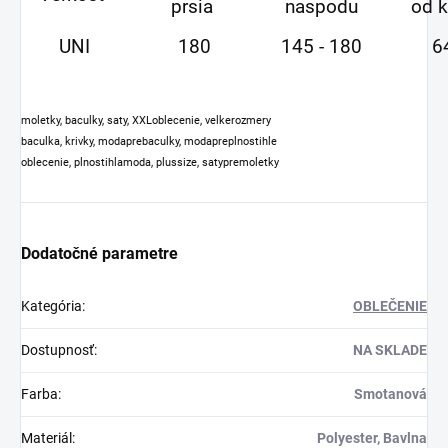
prsia
naspodu
od k
UNI
180
145 - 180
6
moletky, baculky, saty, XXLoblecenie, velkerozmery
baculka, krivky, modaprebaculky, modapreplnostihle
oblecenie, plnostihlamoda, plussize, satypremoletky
Dodatočné parametre
Kategória
:
OBLEČENIE
Dostupnosť
:
NA SKLADE
Farba
:
Smotanová
Materiál
:
Polyester, Bavlna