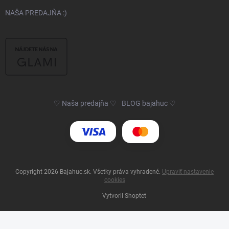
NAŠA PREDAJŇA :)
♡ Naša predajňa ♡
BLOG bajahuc ♡
Copyright 2026
Bajahuc.sk
. Všetky práva vyhradené.
Upraviť nastavenie
cookies
Vytvoril Shoptet