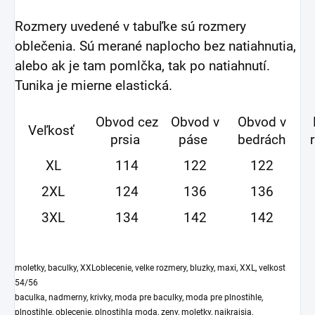
Rozmery uvedené v tabuľke sú rozmery
oblečenia. Sú merané naplocho bez natiahnutia,
alebo ak je tam pomlčka, tak po natiahnutí.
Tunika je mierne elastická.
Obvod cez
Obvod v
Obvod v
Veľkosť
prsia
páse
bedrách
XL
114
122
122
2XL
124
136
136
3XL
134
142
142
moletky, baculky, XXLoblecenie, velke rozmery, bluzky, maxi, XXL, velkost
54/56
baculka, nadmerny, krivky, moda pre baculky, moda pre plnostihle,
plnostihle, oblecenie, plnostihla moda, zeny, moletky, najkrajsia,