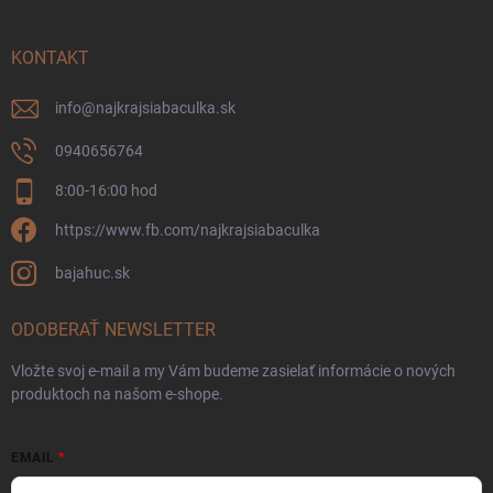
KONTAKT
info
@
najkrajsiabaculka.sk
0940656764
8:00-16:00 hod
https://www.fb.com/najkrajsiabaculka
bajahuc.sk
ODOBERAŤ NEWSLETTER
Vložte svoj e-mail a my Vám budeme zasielať informácie o nových
produktoch na našom e-shope.
EMAIL