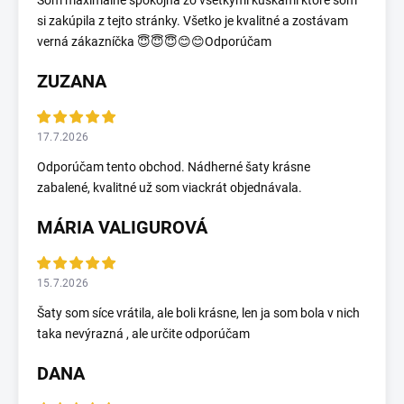
Som maximálne spokojná zo všetkými kúskami ktoré som
si zakúpila z tejto stránky. Všetko je kvalitné a zostávam
verná zákazníčka 😇😇😇😊😊Odporúčam
ZUZANA
17.7.2026
Odporúčam tento obchod. Nádherné šaty krásne
zabalené, kvalitné už som viackrát objednávala.
MÁRIA VALIGUROVÁ
15.7.2026
Šaty som síce vrátila, ale boli krásne, len ja som bola v nich
taka nevýrazná , ale určite odporúčam
DANA