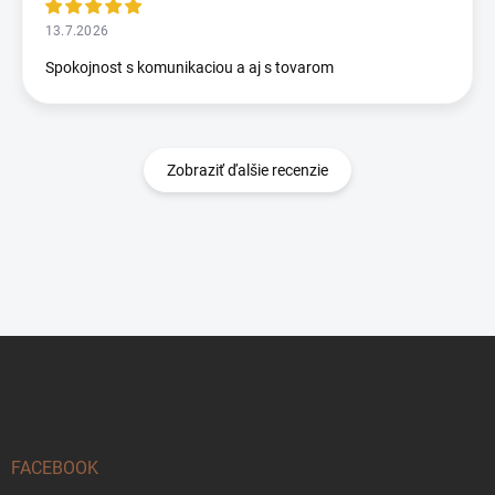
13.7.2026
Spokojnost s komunikaciou a aj s tovarom
Zobraziť ďalšie recenzie
Z
á
p
ä
t
i
FACEBOOK
e