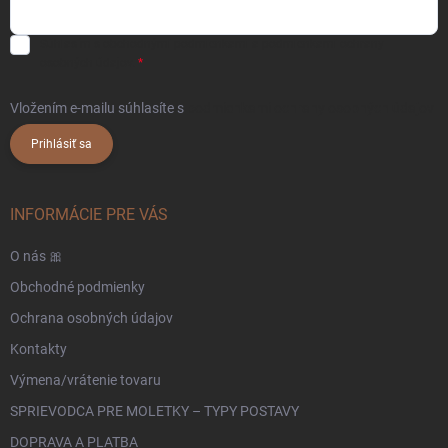
Súhlasím s
obchodnými podmienkami
a
podmienkami ochrany
osobných údajov.
Vložením e-mailu súhlasíte s
podmienkami ochrany osobných údajov
Prihlásiť sa
INFORMÁCIE PRE VÁS
O nás 🎀
Obchodné podmienky
Ochrana osobných údajov
Kontakty
Výmena/vrátenie tovaru
SPRIEVODCA PRE MOLETKY – TYPY POSTAVY
DOPRAVA A PLATBA