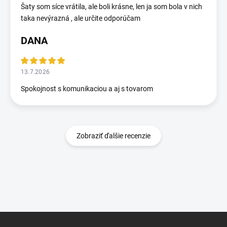
Šaty som síce vrátila, ale boli krásne, len ja som bola v nich
taka nevýrazná , ale určite odporúčam
DANA
13.7.2026
Spokojnost s komunikaciou a aj s tovarom
Zobraziť ďalšie recenzie
Z