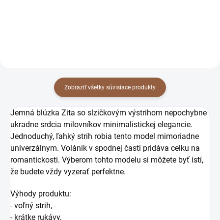
Detail
Detail
Zobraziť všetky súvisiace produkty
Jemná blúzka Zita so slzičkovým výstrihom nepochybne
ukradne srdcia milovníkov minimalistickej elegancie.
Jednoduchý, ľahký strih robia tento model mimoriadne
univerzálnym. Volánik v spodnej časti pridáva celku na
romantickosti. Výberom tohto modelu si môžete byť istí,
že budete vždy vyzerať perfektne.
Výhody produktu:
- voľný strih,
- krátke rukávy,