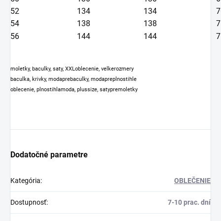
52
134
134
7
54
138
138
7
56
144
144
7
moletky, baculky, saty, XXLoblecenie, velkerozmery
baculka, krivky, modaprebaculky, modapreplnostihle
oblecenie, plnostihlamoda, plussize, satypremoletky
Dodatočné parametre
Kategória
:
OBLEČENIE
Dostupnosť
:
7-10 prac. dní