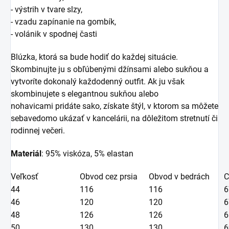
- výstrih v tvare slzy,
- vzadu zapínanie na gombík,
- volánik v spodnej časti
Blúzka, ktorá sa bude hodiť do každej situácie.
Skombinujte ju s obľúbenými džínsami alebo sukňou a
vytvoríte dokonalý každodenný outfit. Ak ju však
skombinujete s elegantnou sukňou alebo
nohavicami pridáte sako, získate štýl, v ktorom sa môžete
sebavedomo ukázať v kancelárii, na dôležitom stretnutí či
rodinnej večeri.
Materiál
: 95% viskóza, 5% elastan
Veľkosť
Obvod cez prsia
Obvod v bedrách
C
44
116
116
6
46
120
120
6
48
126
126
6
50
130
130
6