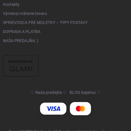
Kontakty
Výmena/vrátenie tovaru
SPRIEVODCA PRE MOLETKY – TYPY POSTAVY
DOPRAVA A PLATBA
NAŠA PREDAJŇA :)
♡ Naša predajňa ♡
BLOG bajahuc ♡