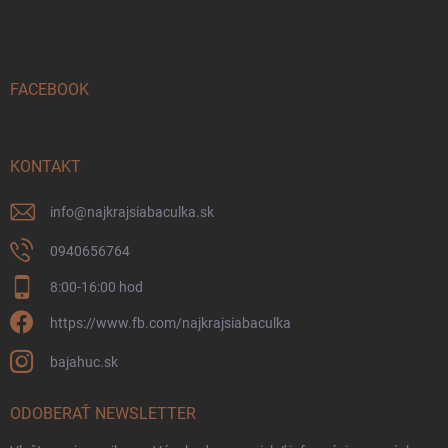
á
p
ä
t
i
FACEBOOK
e
KONTAKT
info
@
najkrajsiabaculka.sk
0940656764
8:00-16:00 hod
https://www.fb.com/najkrajsiabaculka
bajahuc.sk
ODOBERAŤ NEWSLETTER