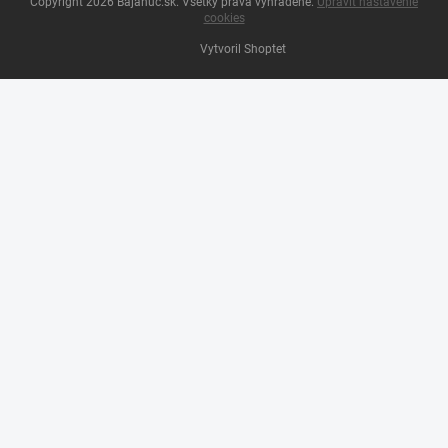
Copyright 2026
Bajahuc.sk
. Všetky práva vyhradené.
Upraviť nastavenie
cookies
Vytvoril Shoptet