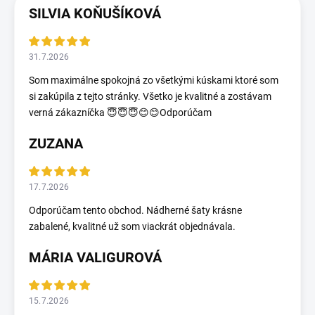
SILVIA KOŇUŠÍKOVÁ
31.7.2026
Som maximálne spokojná zo všetkými kúskami ktoré som
si zakúpila z tejto stránky. Všetko je kvalitné a zostávam
verná zákazníčka 😇😇😇😊😊Odporúčam
ZUZANA
17.7.2026
Odporúčam tento obchod. Nádherné šaty krásne
zabalené, kvalitné už som viackrát objednávala.
MÁRIA VALIGUROVÁ
15.7.2026