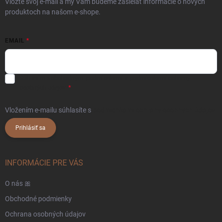
Vložte svoj e-mail a my Vám budeme zasielať informácie o nových
produktoch na našom e-shope.
EMAIL
Súhlasím s
obchodnými podmienkami
a
podmienkami ochrany
osobných údajov.
Vložením e-mailu súhlasíte s
podmienkami ochrany osobných údajov
Prihlásiť sa
INFORMÁCIE PRE VÁS
O nás 🎀
Obchodné podmienky
Ochrana osobných údajov