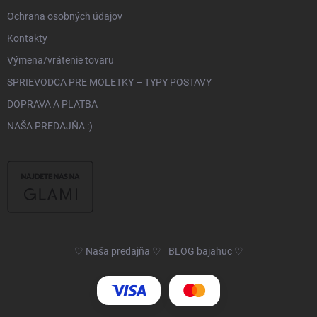
Ochrana osobných údajov
Kontakty
Výmena/vrátenie tovaru
SPRIEVODCA PRE MOLETKY – TYPY POSTAVY
DOPRAVA A PLATBA
NAŠA PREDAJŇA :)
♡ Naša predajňa ♡
BLOG bajahuc ♡