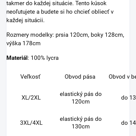
takmer do každej situácie. Tento kúsok
neoľutujete a budete si ho chcieť obliecť v
každej situácii.
Rozmery modelky: prsia 120cm, boky 128cm,
výška 178cm
Materiál
: 100% lycra
Veľkosť
Obvod pása
Obvod v b
elastický pás do
XL/2XL
do 1
120cm
elastický pás do
3XL/4XL
do 1
130cm