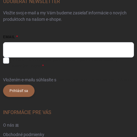
ODOBERAŤ NEWSLETTER
Vložte svoj e-mail a my Vám budeme zasielať informácie o nových
produktoch na našom e-shope.
EMAIL
Súhlasím s
obchodnými podmienkami
a
podmienkami ochrany
osobných údajov.
Vložením e-mailu súhlasíte s
podmienkami ochrany osobných údajov
Prihlásiť sa
INFORMÁCIE PRE VÁS
O nás 🎀
Obchodné podmienky