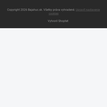
Copyright 2026
Bajahuc.sk
. Všetky práva vyhradené.
Upraviť nastavenie
cookies
Vytvoril Shoptet