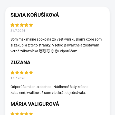
SILVIA KOŇUŠÍKOVÁ
31.7.2026
Som maximálne spokojná zo všetkými kúskami ktoré som
si zakúpila z tejto stránky. Všetko je kvalitné a zostávam
verná zákazníčka 😇😇😇😊😊Odporúčam
ZUZANA
17.7.2026
Odporúčam tento obchod. Nádherné šaty krásne
zabalené, kvalitné už som viackrát objednávala.
MÁRIA VALIGUROVÁ