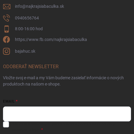
info
@
najkrajsiabaculka.sk
0940656764
8:00-16:00 hod
https://www.fb.com/najkrajsiabaculka
bajahuc.sk
ODOBERAŤ NEWSLETTER
Vložte svoj e-mail a my Vám budeme zasielať informácie o nových
produktoch na našom e-shope.
EMAIL
Súhlasím s
obchodnými podmienkami
a
podmienkami ochrany
osobných údajov.