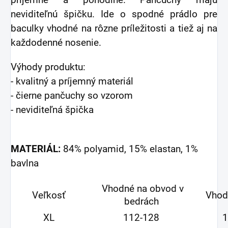
príjemne a pohodlne. Pančuchy majú
neviditeľnú špičku. Ide o spodné prádlo pre
baculky vhodné na rôzne príležitosti a tiež aj na
každodenné nosenie.
Výhody produktu:
- kvalitný a príjemný materiál
- čierne pančuchy so vzorom
- neviditeľná špička
MATERIÁL:
84% polyamid, 15% elastan, 1%
bavlna
Vhodné na obvod v
Veľkosť
Vhodn
bedrách
XL
112-128
1