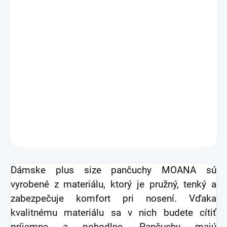
7,24 € bez DPH
Jednotková
NA SKLADE
cena:
VEĽKOSŤ
−
+
Pridať do košíka
DETAILNÉ INFORMÁCIE
OPÝTAŤ SA
STRÁŽIŤ
Dámske plus size pančuchy MOANA sú
vyrobené z materiálu, ktorý je pružný, tenký a
zabezpečuje komfort pri nosení. Vďaka
kvalitnému materiálu sa v nich budete cítiť