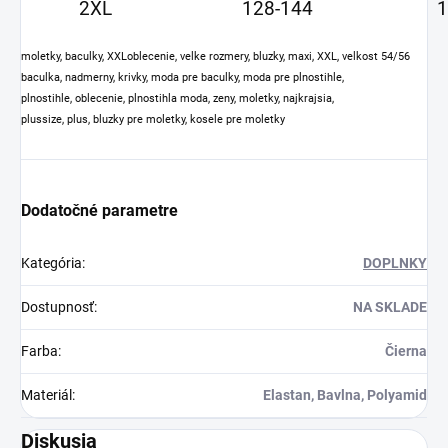
2XL
128-144
1
moletky, baculky, XXLoblecenie, velke rozmery, bluzky, maxi, XXL, velkost 54/56
baculka, nadmerny, krivky, moda pre baculky, moda pre plnostihle,
plnostihle, oblecenie, plnostihla moda, zeny, moletky, najkrajsia,
plussize, plus, bluzky pre moletky, kosele pre moletky
Dodatočné parametre
Kategória
:
DOPLNKY
Dostupnosť
:
NA SKLADE
Farba
:
Čierna
Materiál
:
Elastan, Bavlna, Polyamid
Diskusia