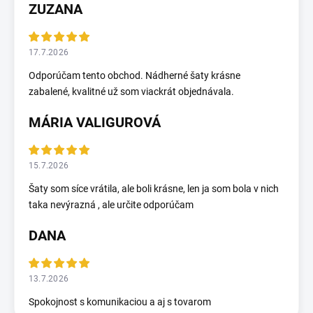
ZUZANA
17.7.2026
Odporúčam tento obchod. Nádherné šaty krásne
zabalené, kvalitné už som viackrát objednávala.
MÁRIA VALIGUROVÁ
15.7.2026
Šaty som síce vrátila, ale boli krásne, len ja som bola v nich
taka nevýrazná , ale určite odporúčam
DANA
13.7.2026
Spokojnost s komunikaciou a aj s tovarom