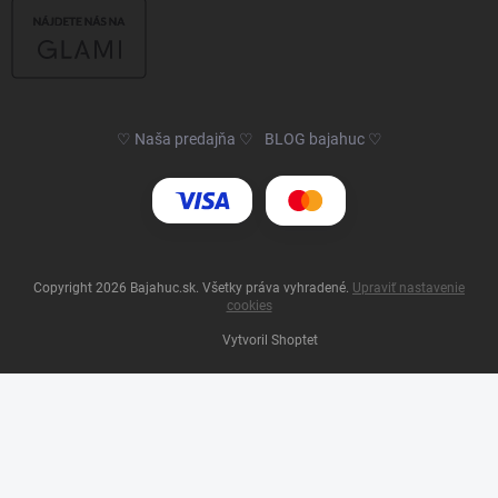
♡ Naša predajňa ♡
BLOG bajahuc ♡
Copyright 2026
Bajahuc.sk
. Všetky práva vyhradené.
Upraviť nastavenie
cookies
Vytvoril Shoptet