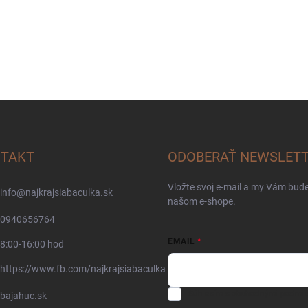
TAKT
ODOBERAŤ NEWSLET
Vložte svoj e-mail a my Vám bud
info
@
najkrajsiabaculka.sk
našom e-shope.
0940656764
EMAIL
8:00-16:00 hod
https://www.fb.com/najkrajsiabaculka
Súhlasím s
obchodnými podmi
bajahuc.sk