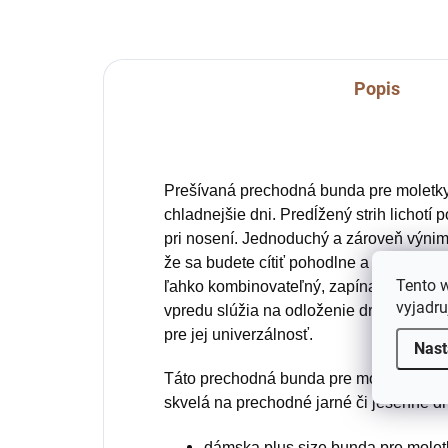
Popis
Prešívaná prechodná bunda pre moletky
chladnejšie dni.
Predĺžený strih lichotí 
pri nosení. Jednoduchý a zároveň výnimo
že sa budete cítiť pohodlne a zároveň bu
Tento 
ľahko kombinovateľný, zapína sa na gom
vyjadru
vpredu slúžia na odloženie drobností. P
pre jej univerzálnosť.
Nast
Táto
prechodná bunda pre moletky
je ľa
skvelá na prechodné jarné či jesenné dn
dámska plus size bunda pre molet