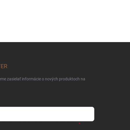
TER
eme zasielať informácie o nových produktoch na
enkami
a
podmienkami ochrany osobných údajov.