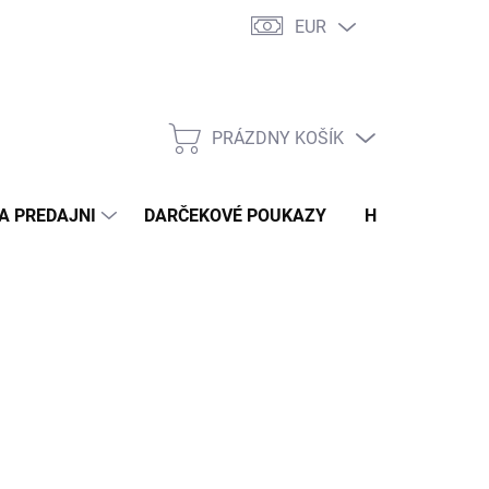
EUR
 PRE MOLETKY – TYPY POSTAVY
DOPRAVA A PLATBA
NAŠA PR
PRÁZDNY KOŠÍK
NÁKUPNÝ
KOŠÍK
A PREDAJNI
DARČEKOVÉ POUKAZY
HODNOTENIE 