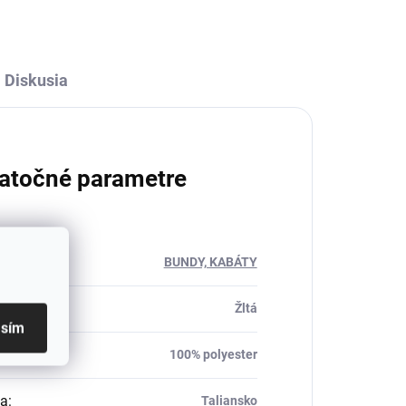
Diskusia
atočné parametre
ria
:
BUNDY, KABÁTY
Žltá
asím
ál
:
100% polyester
ca
:
Taliansko