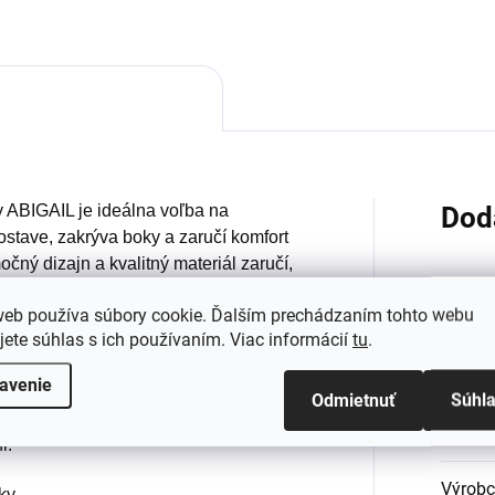
 ABIGAIL je ideálna voľba na
Dod
postave, zakrýva boky a zaručí komfort
čný dizajn a kvalitný materiál zaručí,
dete vyzerať trendy a štýlovo. Model je
web používa súbory cookie. Ďalším prechádzaním tohto webu
bíky a má klasický golier. Dve vrecká
Kategó
jete súhlas s ich používaním. Viac informácií
tu
.
lus size bundu ABIGAIL si zamilujete
Farba
:
avenie
Odmietnuť
Súhl
hká, hrejivá a zároveň priedušná -
Materi
i.
Výrob
ky