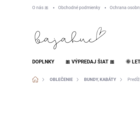
Prejsť
O nás 🎀
Obchodné podmienky
Ochrana osobn
na
obsah
DOPLNKY
🎀 VÝPREDAJ ŠIAT 🎀
🌞 LE
Domov
OBLEČENIE
BUNDY, KABÁTY
Predĺž
AKCIA
NOVINKA