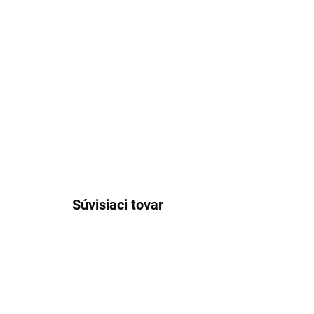
Súvisiaci tovar
NOVINKA
NOVIN
AB669/UNI
AKCIA
AKCIA