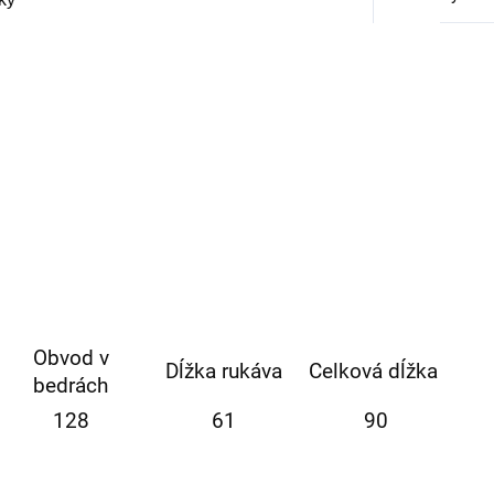
Obvod v
Dĺžka rukáva
Celková dĺžka
bedrách
128
61
90