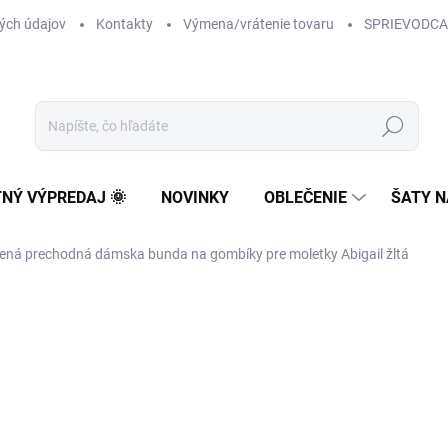
ých údajov
Kontakty
Výmena/vrátenie tovaru
SPRIEVODCA
Hľadať
TNÝ VÝPREDAJ 🌞
NOVINKY
OBLEČENIE
ŠATY N
ená prechodná dámska bunda na gombíky pre moletky Abigail žltá
44 €
35 €
28,46 € bez DPH
Jednotková
NA SKLADE
cena: