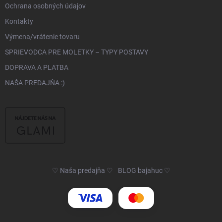
Ochrana osobných údajov
Kontakty
Výmena/vrátenie tovaru
SPRIEVODCA PRE MOLETKY – TYPY POSTAVY
DOPRAVA A PLATBA
NAŠA PREDAJŇA :)
♡ Naša predajňa ♡
BLOG bajahuc ♡