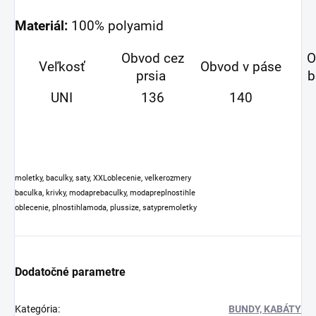
Materiál:
100% polyamid
Obvod cez
O
Veľkosť
Obvod v páse
prsia
b
UNI
136
140
moletky, baculky, saty, XXLoblecenie, velkerozmery
baculka, krivky, modaprebaculky, modapreplnostihle
oblecenie, plnostihlamoda, plussize, satypremoletky
Dodatočné parametre
Kategória
:
BUNDY, KABÁTY