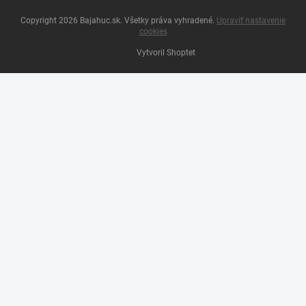
Copyright 2026
Bajahuc.sk
. Všetky práva vyhradené.
Upraviť nastavenie
cookies
Vytvoril Shoptet