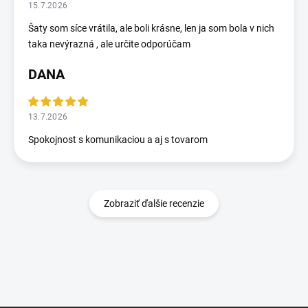
15.7.2026
Šaty som síce vrátila, ale boli krásne, len ja som bola v nich
taka nevýrazná , ale určite odporúčam
DANA
13.7.2026
Spokojnost s komunikaciou a aj s tovarom
Zobraziť ďalšie recenzie