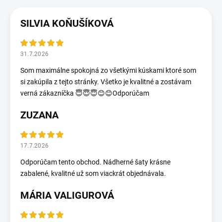
SILVIA KOŇUŠÍKOVÁ
31.7.2026
Som maximálne spokojná zo všetkými kúskami ktoré som
si zakúpila z tejto stránky. Všetko je kvalitné a zostávam
verná zákazníčka 😇😇😇😊😊Odporúčam
ZUZANA
17.7.2026
Odporúčam tento obchod. Nádherné šaty krásne
zabalené, kvalitné už som viackrát objednávala.
MÁRIA VALIGUROVÁ