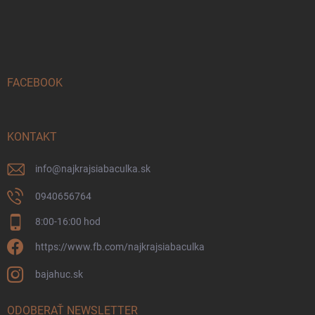
Z
á
p
ä
t
i
FACEBOOK
e
KONTAKT
info
@
najkrajsiabaculka.sk
0940656764
8:00-16:00 hod
https://www.fb.com/najkrajsiabaculka
bajahuc.sk
ODOBERAŤ NEWSLETTER