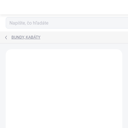
Prejsť
na
obsah
BUNDY, KABÁTY
NOVINKA