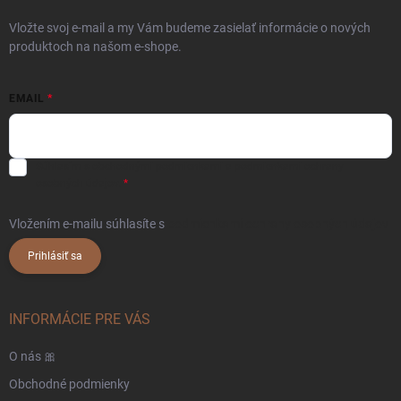
Vložte svoj e-mail a my Vám budeme zasielať informácie o nových
produktoch na našom e-shope.
EMAIL
Súhlasím s
obchodnými podmienkami
a
podmienkami ochrany
osobných údajov.
Vložením e-mailu súhlasíte s
podmienkami ochrany osobných údajov
Prihlásiť sa
INFORMÁCIE PRE VÁS
O nás 🎀
Obchodné podmienky