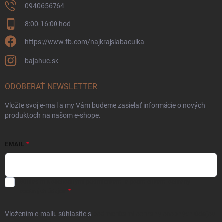
0940656764
8:00-16:00 hod
https://www.fb.com/najkrajsiabaculka
bajahuc.sk
ODOBERAŤ NEWSLETTER
Vložte svoj e-mail a my Vám budeme zasielať informácie o nových
produktoch na našom e-shope.
EMAIL
Súhlasím s
obchodnými podmienkami
a
podmienkami ochrany
osobných údajov.
Vložením e-mailu súhlasíte s
podmienkami ochrany osobných údajov