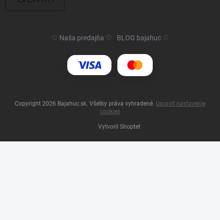
♡ Naša predajňa ♡
BLOG bajahuc ♡
Copyright 2026
Bajahuc.sk
. Všetky práva vyhradené.
Upraviť nastavenie
cookies
Vytvoril Shoptet