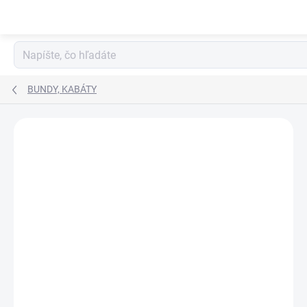
Prejsť
na
obsah
BUNDY, KABÁTY
NOVINKA