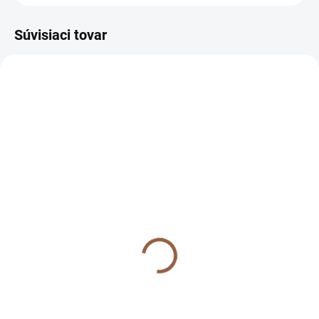
Súvisiaci tovar
NOVINKA
NOVINKA
NA SKLADE
NA SKLADE
Krátka dámska
Krátka dámska
prechodná bunda na
prechodná bunda na
gombíky pre moletky
gombíky pre moletky