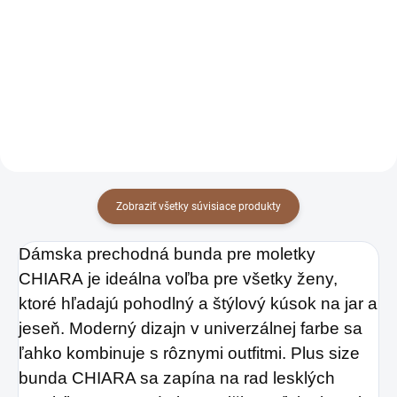
Chiara béžová
Chiara cyklaménová
42 €
42 €
34,15 € bez DPH
34,15 € bez DPH
Detail
Detail
Zobraziť všetky súvisiace produkty
Dámska prechodná bunda pre moletky
CHIARA
je ideálna voľba pre všetky ženy,
ktoré hľadajú pohodlný a štýlový kúsok na jar a
jeseň. Moderný dizajn v univerzálnej farbe sa
ľahko kombinuje s rôznymi outfitmi. Plus size
bunda CHIARA sa zapína na rad lesklých